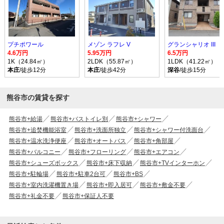
プチポワール
メゾン ラフレ V
グランシャリオ III
4.6万円
5.95万円
6.5万円
1K（24.84㎡）
2LDK（55.87㎡）
1LDK（41.22㎡）
本庄
/徒歩12分
本庄
/徒歩42分
深谷
/徒歩15分
熊谷市の賃貸を探す
熊谷市+給湯
熊谷市+バストイレ別
熊谷市+シャワー
熊谷市+追焚機能浴室
熊谷市+洗面所独立
熊谷市+シャワー付洗面台
熊谷市+温水洗浄便座
熊谷市+オートバス
熊谷市+角部屋
熊谷市+バルコニー
熊谷市+フローリング
熊谷市+エアコン
熊谷市+シューズボックス
熊谷市+床下収納
熊谷市+TVインターホン
熊谷市+駐輪場
熊谷市+駐車2台可
熊谷市+BS
熊谷市+室内洗濯機置き場
熊谷市+即入居可
熊谷市+敷金不要
熊谷市+礼金不要
熊谷市+保証人不要