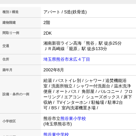
アパート / S造(鉄骨造)
種別 / 構造
2階
建物階建
2DK
間取り一例
湘南新宿ライン高海「熊谷」駅 徒歩25分
交通
ＪＲ高崎線「籠原」駅 徒歩133分
埼玉県熊谷市末広４丁目
住所
2002年8月
築年月
給湯 / バストイレ別 / シャワー / 追焚機能浴
室 / 洗面所独立 / シャワー付洗面台 / 温水洗浄
便座 / オートバス / 角部屋 / バルコニー / フロ
設備・条件の一例
ーリング / エアコン / シューズボックス / 床下
収納 / TVインターホン / 駐輪場 / 駐車2台
可 / BS / 室内洗濯機置き場 /
熊谷市立
熊谷東小学校
小学校区
(埼玉県熊谷市)
熊谷東中学校