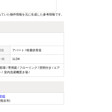
れていた物件情報を元に生成した参考情報です。
構造
アパート / 軽量鉄骨造
一例
1LDK
屋 / 専用庭 / フローリング / 照明付き / エア
ン / 室内洗濯機置き場 /
学校
県熊谷市)