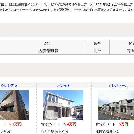
情報は、国土数値情報ダウンロードサービスが提供する小学校区データ【2021年度】及び中学校区デ
報ダウンロードサービスのWEBサイト上で記述通り、データは必ずしも正確とは言えません。また
賃料
敷金
間
共益費/管理費
礼金
専
クレシア A
パレット
クレストール
6.1万円
5.4万円
5万円
パート
賃貸アパート
賃貸アパート
歩16分
行田市駅 徒歩29分
永田駅 徒歩17分