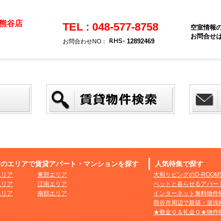
熊谷店
TEL : 048-577-8758
空室情報
お問合せ
12892469
お問合わせNO：
市のエリアで賃貸アパート・マンションを探す
人気特集で探す
エリア
東部エリア
大和リビングのD-ROO
エリア
江南エリア
ペットと暮らせるアパー
エリア
南部エリア
インターネット無料物件
熊谷市周辺で新築・築浅
★敷金０＆礼金０★物件