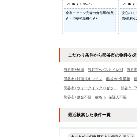
2LDK（59.95㎡）
2LDK（5
全室エアコン完備の角部屋/追焚
安心のモ
き・浴室乾燥機付き/
備/便利な
こだわり条件から熊谷市の物件を探
熊谷市+給湯
熊谷市+バストイレ別
熊谷
熊谷市+対面式キッチン
熊谷市+角部屋
熊谷市+ウォークインクロゼット
熊谷市+
熊谷市+敷金不要
熊谷市+保証人不要
最近検索した条件一覧