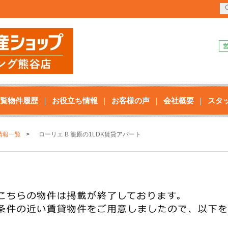
覧物件履歴
お役立ち情報
お客様の声
会社概要
スタ
情報一覧
ローリエ B 籠原の1LDK賃貸アパート