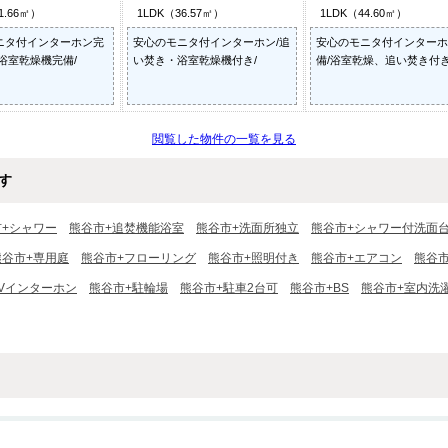
1.66㎡）
1LDK（36.57㎡）
1LDK（44.60㎡）
ニタ付インターホン完
安心のモニタ付インターホン/追
安心のモニタ付インターホ
浴室乾燥機完備/
い焚き・浴室乾燥機付き/
備/浴室乾燥、追い焚き付き
閲覧した物件の一覧を見る
す
市+シャワー
熊谷市+追焚機能浴室
熊谷市+洗面所独立
熊谷市+シャワー付洗面
熊谷市+専用庭
熊谷市+フローリング
熊谷市+照明付き
熊谷市+エアコン
熊谷
TVインターホン
熊谷市+駐輪場
熊谷市+駐車2台可
熊谷市+BS
熊谷市+室内洗