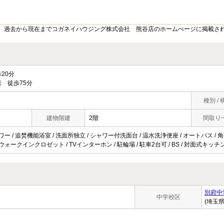
。過去から現在までコガネイハウジング株式会社 熊谷店のホームぺージに掲載さ
20分
 徒歩75分
種別 / 
建物階建
2階
間取り
ワー / 追焚機能浴室 / 洗面所独立 / シャワー付洗面台 / 温水洗浄便座 / オートバス / 角部
 ウォークインクロゼット / TVインターホン / 駐輪場 / 駐車2台可 / BS / 対面式キッチ
別府中
中学校区
(埼玉