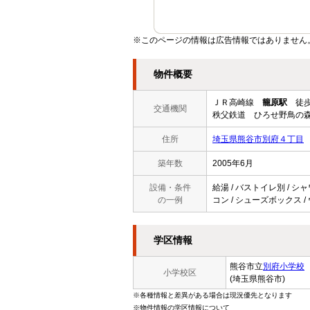
※このページの情報は広告情報ではありません
物件概要
ＪＲ高崎線
籠原駅
徒歩
交通機関
秩父鉄道 ひろせ野鳥の森
住所
埼玉県熊谷市別府４丁目
築年数
2005年6月
設備・条件
給湯 / バストイレ別 / シャ
の一例
コン / シューズボックス /
学区情報
熊谷市立
別府小学校
小学校区
(埼玉県熊谷市)
※各種情報と差異がある場合は現況優先となります
※物件情報の学区情報について