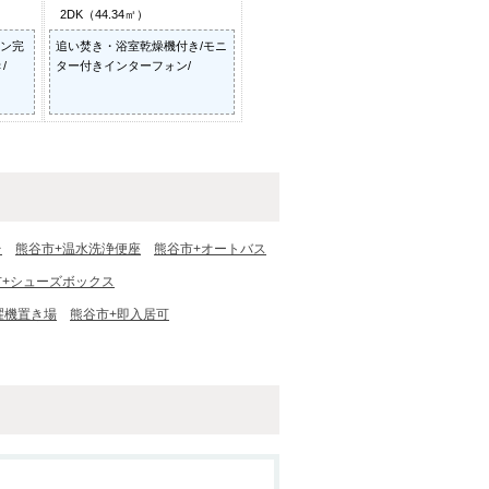
2DK（44.34㎡）
ン完
追い焚き・浴室乾燥機付き/モニ
/
ター付きインターフォン/
台
熊谷市+温水洗浄便座
熊谷市+オートバス
市+シューズボックス
濯機置き場
熊谷市+即入居可