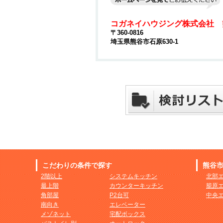
コガネイハウジング株式会社 
〒360-0816
埼玉県熊谷市石原630-1
こだわりの条件で探す
熊谷
2階以上
システムキッチン
北部
最上階
カウンターキッチン
籠原
角部屋
P2台可
中央
南向き
エレベーター
メゾネット
宅配ボックス