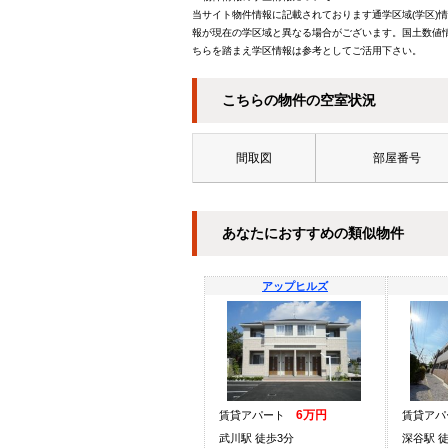
当サイト物件情報に記載されております通学区域(学区)
報が現在の学区域と異なる場合がございます。国土数値情
ちらを踏まえ学区情報は参考としてご活用下さい。
こちらの物件の空室状況
間取図
部屋番号
あなたにおすすめの類似物件
アップヒルズ
6万円
賃貸アパート
賃貸ア
武川駅 徒歩3分
深谷駅 徒