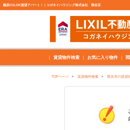
籠原の1LDK賃貸アパート！｜コガネイハウジング株式会社 熊谷店
賃貸物件検索
お気に入り物件
閲
TOPページ
賃貸物件検索
熊谷市の賃貸