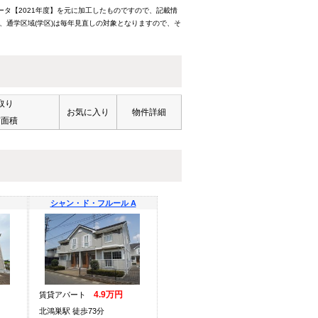
ータ【2021年度】を元に加工したものですので、記載情
、通学区域(学区)は毎年見直しの対象となりますので、そ
取り
お気に入り
物件詳細
有面積
シャン・ド・フルール A
4.9万円
賃貸アパート
北鴻巣駅 徒歩73分