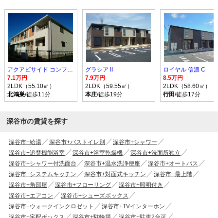
アクアビサイド コンフォルト I
グラシア II
ロイヤル 信濃 C
7.1万円
7.9万円
8.5万円
2LDK（55.10㎡）
2LDK（59.55㎡）
2LDK（58.60㎡）
北鴻巣
/徒歩11分
本庄
/徒歩19分
行田
/徒歩17分
深谷市の賃貸を探す
深谷市+給湯
深谷市+バストイレ別
深谷市+シャワー
深谷市+追焚機能浴室
深谷市+浴室乾燥機
深谷市+洗面所独立
深谷市+シャワー付洗面台
深谷市+温水洗浄便座
深谷市+オートバス
深谷市+システムキッチン
深谷市+対面式キッチン
深谷市+最上階
深谷市+角部屋
深谷市+フローリング
深谷市+照明付き
深谷市+エアコン
深谷市+シューズボックス
深谷市+ウォークインクロゼット
深谷市+TVインターホン
深谷市+宅配ボックス
深谷市+駐輪場
深谷市+駐車2台可