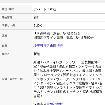
アパート / 木造
種別 / 構造
2階
建物階建
2LDK
間取り一例
ＪＲ高崎線「深谷」駅 徒歩12分
交通
湘南新宿ライン高海「籠原」駅 徒歩60分
埼玉県深谷市国済寺
住所
新築
築年月
給湯 / バストイレ別 / シャワー / 追焚機能浴
室 / 浴室乾燥機 / 洗面所独立 / シャワー付洗面
台 / 温水洗浄便座 / オートバス / 最上階 / 角部
屋 / フローリング / 照明付き / エアコン / シュ
ーズボックス / ウォークインクロゼット / TV
設備・条件の一例
インターホン / 宅配ボックス / 駐輪場 / 駐車2台
可 / BS / 防犯カメラ / ネット使用料不要 / シス
テムキッチン / 対面式キッチン / 室内洗濯機置
き場 /
深谷市立
常盤小学校