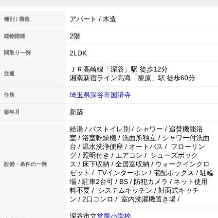
アパート / 木造
種別 / 構造
2階
建物階建
2LDK
間取り一例
ＪＲ高崎線「深谷」駅 徒歩12分
交通
湘南新宿ライン高海「籠原」駅 徒歩60分
埼玉県深谷市国済寺
住所
新築
築年月
給湯 / バストイレ別 / シャワー / 追焚機能浴
室 / 浴室乾燥機 / 洗面所独立 / シャワー付洗面
台 / 温水洗浄便座 / オートバス / フローリン
グ / 照明付き / エアコン / シューズボック
ス / 床下収納 / 全居室収納 / ウォークインクロ
設備・条件の一例
ゼット / TVインターホン / 宅配ボックス / 駐輪
場 / 駐車2台可 / BS / 防犯カメラ / ネット使用
料不要 / システムキッチン / 対面式キッチ
ン / 2口コンロ / 室内洗濯機置き場 /
深谷市立
常盤小学校