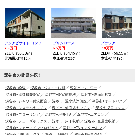
アクアビサイド コンフォルト I
プリムローズ
グラシア II
7.3万円
6.5万円
7.9万円
2LDK（55.10㎡）
2LDK（54.45㎡）
2LDK（59.55㎡）
北鴻巣
/徒歩11分
本庄
/徒歩22分
本庄
/徒歩19分
深谷市の賃貸を探す
深谷市+給湯
深谷市+バストイレ別
深谷市+シャワー
深谷市+追焚機能浴室
深谷市+浴室乾燥機
深谷市+洗面所独立
深谷市+シャワー付洗面台
深谷市+温水洗浄便座
深谷市+オートバス
深谷市+システムキッチン
深谷市+対面式キッチン
深谷市+2口コンロ
深谷市+フローリング
深谷市+照明付き
深谷市+エアコン
深谷市+シューズボックス
深谷市+床下収納
深谷市+全居室収納
深谷市+ウォークインクロゼット
深谷市+TVインターホン
深谷市+宅配ボックス
深谷市+駐輪場
深谷市+駐車2台可