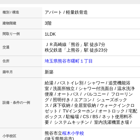
アパート / 軽量鉄骨造
種別 / 構造
3階
建物階建
1LDK
間取り一例
ＪＲ高崎線「熊谷」駅 徒歩7分
交通
秩父鉄道「上熊谷」駅 徒歩23分
埼玉県熊谷市曙町１丁目
住所
新築
築年月
給湯 / バストイレ別 / シャワー / 追焚機能浴
室 / 洗面所独立 / シャワー付洗面台 / 温水洗浄
便座 / オートバス / バルコニー / フローリン
グ / 照明付き / エアコン / シューズボック
設備・条件の一例
ス / 床下収納 / 全居室収納 / ウォークインクロ
ゼット / TVインターホン / オートロック / 宅配
ボックス / 駐輪場 / CS / BS / ネット使用料不
要 / システムキッチン / 室内洗濯機置き場 /
熊谷市立
桜木小学校
小学校区
(埼玉県熊谷市)