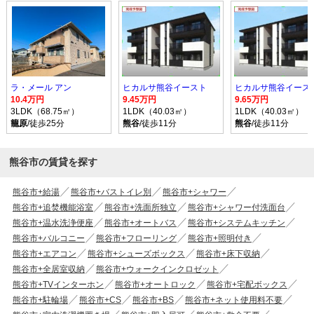
ラ・メール アン
ヒカルサ熊谷イースト
ヒカルサ熊谷イース
10.4万円
9.45万円
9.65万円
3LDK（68.75㎡）
1LDK（40.03㎡）
1LDK（40.03㎡）
籠原
/徒歩25分
熊谷
/徒歩11分
熊谷
/徒歩11分
熊谷市の賃貸を探す
熊谷市+給湯
熊谷市+バストイレ別
熊谷市+シャワー
熊谷市+追焚機能浴室
熊谷市+洗面所独立
熊谷市+シャワー付洗面台
熊谷市+温水洗浄便座
熊谷市+オートバス
熊谷市+システムキッチン
熊谷市+バルコニー
熊谷市+フローリング
熊谷市+照明付き
熊谷市+エアコン
熊谷市+シューズボックス
熊谷市+床下収納
熊谷市+全居室収納
熊谷市+ウォークインクロゼット
熊谷市+TVインターホン
熊谷市+オートロック
熊谷市+宅配ボックス
熊谷市+駐輪場
熊谷市+CS
熊谷市+BS
熊谷市+ネット使用料不要