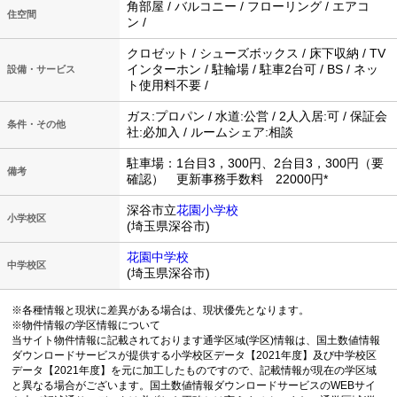
角部屋 / バルコニー / フローリング / エアコ
住空間
ン /
クロゼット / シューズボックス / 床下収納 / TV
インターホン / 駐輪場 / 駐車2台可 / BS / ネッ
設備・サービス
ト使用料不要 /
ガス:プロパン / 水道:公営 / 2人入居:可 / 保証会
条件・その他
社:必加入 / ルームシェア:相談
駐車場：1台目3，300円、2台目3，300円（要
備考
確認） 更新事務手数料 22000円*
深谷市立
花園小学校
小学校区
(埼玉県深谷市)
花園中学校
中学校区
(埼玉県深谷市)
※各種情報と現状に差異がある場合は、現状優先となります。
※物件情報の学区情報について
当サイト物件情報に記載されております通学区域(学区)情報は、国土数値情報
ダウンロードサービスが提供する小学校区データ【2021年度】及び中学校区
データ【2021年度】を元に加工したものですので、記載情報が現在の学区域
と異なる場合がございます。国土数値情報ダウンロードサービスのWEBサイ