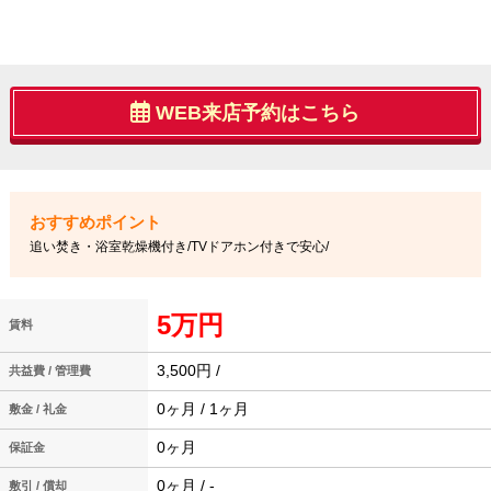
WEB来店予約はこちら
追い焚き・浴室乾燥機付き/TVドアホン付きで安心/
5万円
賃料
3,500円 /
共益費 / 管理費
0ヶ月 / 1ヶ月
敷金 / 礼金
0ヶ月
保証金
0ヶ月 / -
敷引 / 償却