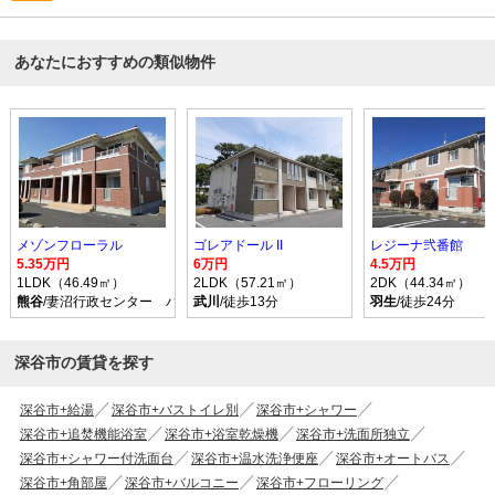
あなたにおすすめの類似物件
メゾンフローラル
ゴレアドール II
レジーナ弐番館
5.35万円
6万円
4.5万円
1LDK（46.49㎡）
2LDK（57.21㎡）
2DK（44.34㎡）
熊谷
/妻沼行政センター バス乗車時間34分 停歩5分
武川
/徒歩13分
羽生
/徒歩24分
深谷市の賃貸を探す
深谷市+給湯
深谷市+バストイレ別
深谷市+シャワー
深谷市+追焚機能浴室
深谷市+浴室乾燥機
深谷市+洗面所独立
深谷市+シャワー付洗面台
深谷市+温水洗浄便座
深谷市+オートバス
深谷市+角部屋
深谷市+バルコニー
深谷市+フローリング