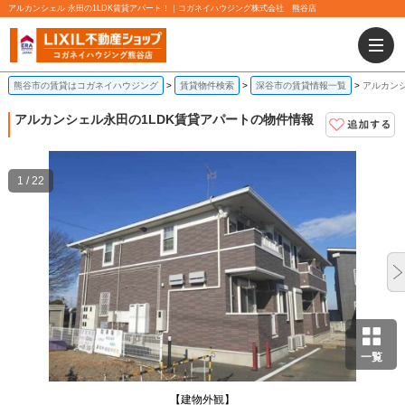
アルカンシェル 永田の1LDK賃貸アパート！｜コガネイハウジング株式会社 熊谷店
熊谷市の賃貸はコガネイハウジング
賃貸物件検索
深谷市の賃貸情報一覧
アルカンシ
アルカンシェル
永田の1LDK賃貸アパートの物件情報
1 / 22
一覧
【建物外観】