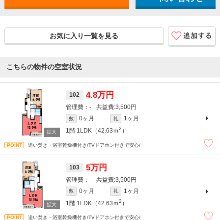
お気に入り一覧を見る
こちらの物件の空室状況
4.8万円
102
-
3,500円
0ヶ月
1ヶ月
敷
礼
2
1階
1LDK（42.63ｍ
）
追い焚き・浴室乾燥機付き/TVドアホン付きで安心/
5万円
103
-
3,500円
0ヶ月
1ヶ月
敷
礼
2
1階
1LDK（42.63ｍ
）
追い焚き・浴室乾燥機付き/TVドアホン付きで安心/