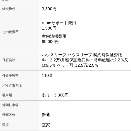
3,300円
鍵交換代
ruumサポート費用
1,980円
その他費用
室内清掃費用
60,000円
ハウスリーブ ハウスリーブ 契約時保証委託
料：2.2万/月額保証委託料：賃料総額の2.2％又
保証会社
は5.5％ ペット可は2.5万/2.5％
110％
仲介手数料
バイク置き場
あり 3,300円
駐車場
近隣駐車場
普通
借家区分
空家
現況