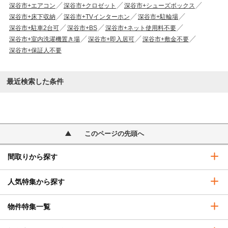
深谷市+エアコン
深谷市+クロゼット
深谷市+シューズボックス
深谷市+床下収納
深谷市+TVインターホン
深谷市+駐輪場
深谷市+駐車2台可
深谷市+BS
深谷市+ネット使用料不要
深谷市+室内洗濯機置き場
深谷市+即入居可
深谷市+敷金不要
深谷市+保証人不要
最近検索した条件
このページの先頭へ
間取りから探す
人気特集から探す
物件特集一覧