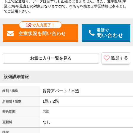
ト上で記述通り、データは必ずしも正確とは言えません。また、通学区域(学
区)は毎年見直しの対象となりますので、そちらを踏まえ学区情報は参考とし
てご活用下さい。
1分
で入力完了！
電話で
問い合わせ
お気に入り一覧を見る
設備詳細情報
賃貸アパート / 木造
種別 / 構造
1階 / 2階
所在階 / 階数
2年
契約期間
なし
更新料
損保