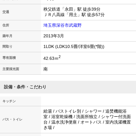
秩父鉄道「永田」駅 徒歩39分
交通
ＪＲ八高線「用土」駅 徒歩57分
埼玉県深谷市武蔵野
住所
2013年3月
築年月
1LDK (LDK10.5畳/洋室6畳(*階))
間取り
2
42.63ｍ
専有面積
南
主要採光面
設備・条件・こだわり
キッチン
給湯 / バストイレ別 / シャワー / 追焚機能浴
室 / 浴室乾燥機 / 洗面所独立 / シャワー付洗面
バス・トイレ
台 / 温水洗浄便座 / オートバス / 室内洗濯機置
き場 /