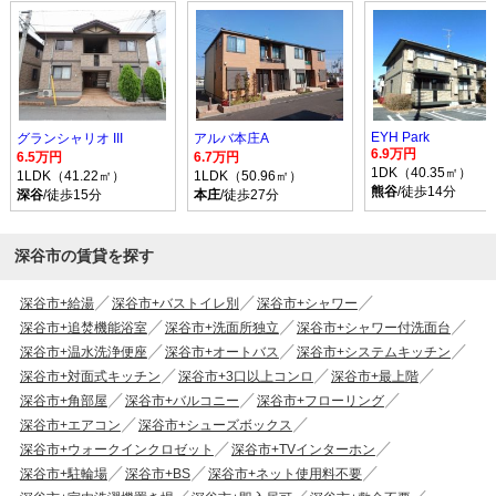
EYH Park
グランシャリオ III
アルバ本庄A
6.9万円
6.5万円
6.7万円
1DK（40.35㎡）
1LDK（41.22㎡）
1LDK（50.96㎡）
熊谷
/徒歩14分
深谷
/徒歩15分
本庄
/徒歩27分
深谷市の賃貸を探す
深谷市+給湯
深谷市+バストイレ別
深谷市+シャワー
深谷市+追焚機能浴室
深谷市+洗面所独立
深谷市+シャワー付洗面台
深谷市+温水洗浄便座
深谷市+オートバス
深谷市+システムキッチン
深谷市+対面式キッチン
深谷市+3口以上コンロ
深谷市+最上階
深谷市+角部屋
深谷市+バルコニー
深谷市+フローリング
深谷市+エアコン
深谷市+シューズボックス
深谷市+ウォークインクロゼット
深谷市+TVインターホン
深谷市+駐輪場
深谷市+BS
深谷市+ネット使用料不要