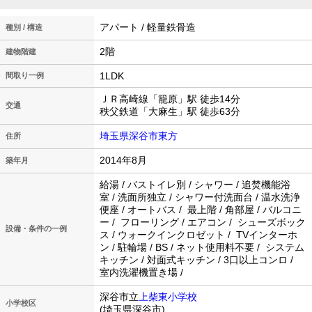
アパート / 軽量鉄骨造
種別 / 構造
2階
建物階建
1LDK
間取り一例
ＪＲ高崎線「籠原」駅 徒歩14分
交通
秩父鉄道「大麻生」駅 徒歩63分
埼玉県深谷市東方
住所
2014年8月
築年月
給湯 / バストイレ別 / シャワー / 追焚機能浴
室 / 洗面所独立 / シャワー付洗面台 / 温水洗浄
便座 / オートバス / 最上階 / 角部屋 / バルコニ
ー / フローリング / エアコン / シューズボック
設備・条件の一例
ス / ウォークインクロゼット / TVインターホ
ン / 駐輪場 / BS / ネット使用料不要 / システム
キッチン / 対面式キッチン / 3口以上コンロ /
室内洗濯機置き場 /
深谷市立
上柴東小学校
小学校区
(埼玉県深谷市)