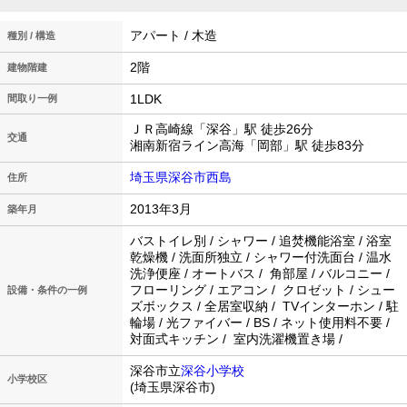
アパート / 木造
種別 / 構造
2階
建物階建
1LDK
間取り一例
ＪＲ高崎線「深谷」駅 徒歩26分
交通
湘南新宿ライン高海「岡部」駅 徒歩83分
埼玉県深谷市西島
住所
2013年3月
築年月
バストイレ別 / シャワー / 追焚機能浴室 / 浴室
乾燥機 / 洗面所独立 / シャワー付洗面台 / 温水
洗浄便座 / オートバス / 角部屋 / バルコニー /
フローリング / エアコン / クロゼット / シュー
設備・条件の一例
ズボックス / 全居室収納 / TVインターホン / 駐
輪場 / 光ファイバー / BS / ネット使用料不要 /
対面式キッチン / 室内洗濯機置き場 /
深谷市立
深谷小学校
小学校区
(埼玉県深谷市)