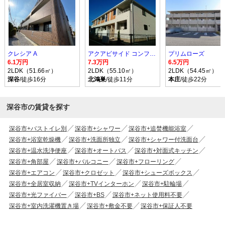
クレシア A
アクアビサイド コンフォルト I
プリムローズ
6.1万円
7.3万円
6.5万円
2LDK（51.66㎡）
2LDK（55.10㎡）
2LDK（54.45㎡）
深谷
/徒歩16分
北鴻巣
/徒歩11分
本庄
/徒歩22分
深谷市の賃貸を探す
深谷市+バストイレ別
深谷市+シャワー
深谷市+追焚機能浴室
深谷市+浴室乾燥機
深谷市+洗面所独立
深谷市+シャワー付洗面台
深谷市+温水洗浄便座
深谷市+オートバス
深谷市+対面式キッチン
深谷市+角部屋
深谷市+バルコニー
深谷市+フローリング
深谷市+エアコン
深谷市+クロゼット
深谷市+シューズボックス
深谷市+全居室収納
深谷市+TVインターホン
深谷市+駐輪場
深谷市+光ファイバー
深谷市+BS
深谷市+ネット使用料不要
深谷市+室内洗濯機置き場
深谷市+敷金不要
深谷市+保証人不要