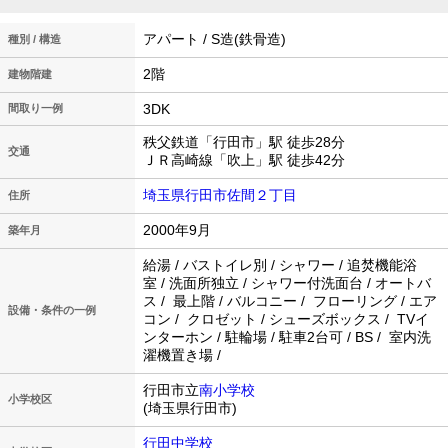
アパート / S造(鉄骨造)
種別 / 構造
2階
建物階建
3DK
間取り一例
秩父鉄道「行田市」駅 徒歩28分
交通
ＪＲ高崎線「吹上」駅 徒歩42分
埼玉県行田市佐間２丁目
住所
2000年9月
築年月
給湯 / バストイレ別 / シャワー / 追焚機能浴
室 / 洗面所独立 / シャワー付洗面台 / オートバ
ス / 最上階 / バルコニー / フローリング / エア
設備・条件の一例
コン / クロゼット / シューズボックス / TVイ
ンターホン / 駐輪場 / 駐車2台可 / BS / 室内洗
濯機置き場 /
行田市立
南小学校
小学校区
(埼玉県行田市)
行田中学校