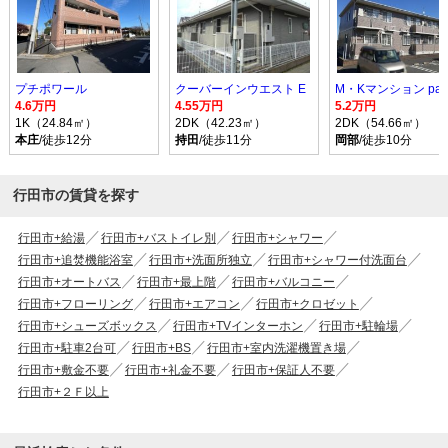
プチポワール
クーバーインウエスト E
M・Kマンション par
4.6万円
4.55万円
5.2万円
1K（24.84㎡）
2DK（42.23㎡）
2DK（54.66㎡）
本庄
/徒歩12分
持田
/徒歩11分
岡部
/徒歩10分
行田市の賃貸を探す
行田市+給湯
行田市+バストイレ別
行田市+シャワー
行田市+追焚機能浴室
行田市+洗面所独立
行田市+シャワー付洗面台
行田市+オートバス
行田市+最上階
行田市+バルコニー
行田市+フローリング
行田市+エアコン
行田市+クロゼット
行田市+シューズボックス
行田市+TVインターホン
行田市+駐輪場
行田市+駐車2台可
行田市+BS
行田市+室内洗濯機置き場
行田市+敷金不要
行田市+礼金不要
行田市+保証人不要
行田市+２Ｆ以上