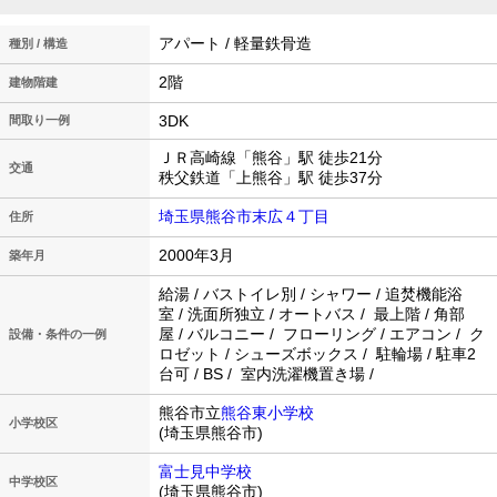
アパート / 軽量鉄骨造
種別 / 構造
2階
建物階建
3DK
間取り一例
ＪＲ高崎線「熊谷」駅 徒歩21分
交通
秩父鉄道「上熊谷」駅 徒歩37分
埼玉県熊谷市末広４丁目
住所
2000年3月
築年月
給湯 / バストイレ別 / シャワー / 追焚機能浴
室 / 洗面所独立 / オートバス / 最上階 / 角部
屋 / バルコニー / フローリング / エアコン / ク
設備・条件の一例
ロゼット / シューズボックス / 駐輪場 / 駐車2
台可 / BS / 室内洗濯機置き場 /
熊谷市立
熊谷東小学校
小学校区
(埼玉県熊谷市)
富士見中学校
中学校区
(埼玉県熊谷市)