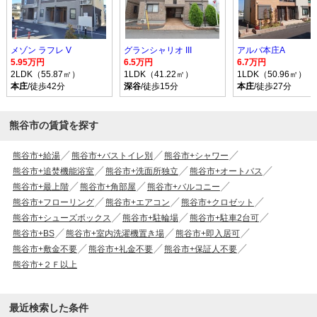
メゾン ラフレ V
グランシャリオ III
アルバ本庄A
5.95万円
6.5万円
6.7万円
2LDK（55.87㎡）
1LDK（41.22㎡）
1LDK（50.96㎡）
本庄
/徒歩42分
深谷
/徒歩15分
本庄
/徒歩27分
熊谷市の賃貸を探す
熊谷市+給湯
熊谷市+バストイレ別
熊谷市+シャワー
熊谷市+追焚機能浴室
熊谷市+洗面所独立
熊谷市+オートバス
熊谷市+最上階
熊谷市+角部屋
熊谷市+バルコニー
熊谷市+フローリング
熊谷市+エアコン
熊谷市+クロゼット
熊谷市+シューズボックス
熊谷市+駐輪場
熊谷市+駐車2台可
熊谷市+BS
熊谷市+室内洗濯機置き場
熊谷市+即入居可
熊谷市+敷金不要
熊谷市+礼金不要
熊谷市+保証人不要
熊谷市+２Ｆ以上
最近検索した条件