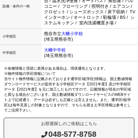
台 / 温水洗浄便座 / オートバス / 角部屋 / バル
コニー / フローリング / 照明付き / エアコン /
設備・条件の一例
クロゼット / シューズボックス / 床下収納 / TV
インターホン / オートロック / 駐輪場 / BS / シ
ステムキッチン / 室内洗濯機置き場 /
熊谷市立
大幡小学校
小学校区
(埼玉県熊谷市)
大幡中学校
中学校区
(埼玉県熊谷市)
※各種情報と現状に差異がある場合は、現状優先となります。
※物件情報の学区情報について
当サイト物件情報に記載されております通学区域(学区)情報は、国土数値情報
ダウンロードサービスが提供する小学校区データ【2021年度】及び中学校区
データ【2021年度】を元に加工したものですので、記載情報が現在の学区域
と異なる場合がございます。国土数値情報ダウンロードサービスのWEBサイ
ト上で記述通り、データは必ずしも正確とは言えません。また、通学区域(学
区)は毎年見直しの対象となりますので、そちらを踏まえ学区情報は参考とし
てご活用下さい。
お部屋探しのご依頼はこちら
048-577-8758