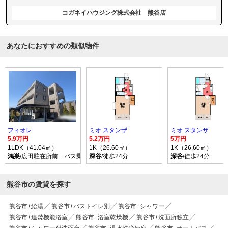
コガネイハウジング株式会社 熊谷店
あなたにおすすめの類似物件
フィオレ
ミオ スタンザ
ミオ スタンザ
5.9万円
5.2万円
5万円
1LDK（41.04㎡）
1K（26.60㎡）
1K（26.60㎡）
鴻巣
/広田駐在所前 バス乗車時間23分 停歩7分
深谷
/徒歩24分
深谷
/徒歩24分
熊谷市の賃貸を探す
熊谷市+給湯
熊谷市+バストイレ別
熊谷市+シャワー
熊谷市+追焚機能浴室
熊谷市+浴室乾燥機
熊谷市+洗面所独立