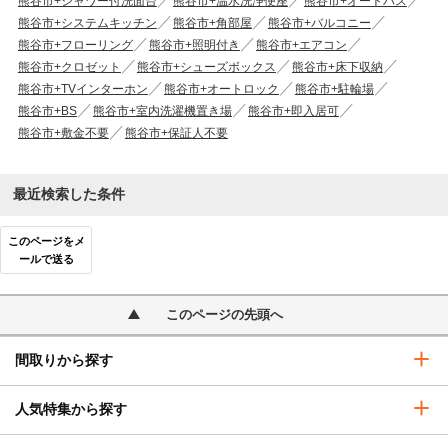
熊谷市+シャワー付洗面台
熊谷市+温水洗浄便座
熊谷市+オートバス
熊谷市+システムキッチン
熊谷市+角部屋
熊谷市+バルコニー
熊谷市+フローリング
熊谷市+照明付き
熊谷市+エアコン
熊谷市+クロゼット
熊谷市+シューズボックス
熊谷市+床下収納
熊谷市+TVインターホン
熊谷市+オートロック
熊谷市+駐輪場
熊谷市+BS
熊谷市+室内洗濯機置き場
熊谷市+即入居可
熊谷市+敷金不要
熊谷市+保証人不要
最近検索した条件
このページをメ
ールで送る
このページの先頭へ
間取りから探す
人気特集から探す