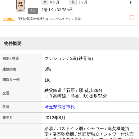
0ヶ月
1ヶ月
敷
礼
2
2階
1K（32.78ｍ
）
便利な浴室乾燥機付き/システムキッチン完備/
物件概要
マンション / S造(鉄骨造)
種別 / 構造
3階
建物階建
1K
間取り一例
秩父鉄道「石原」駅 徒歩28分
交通
ＪＲ高崎線「熊谷」駅 徒歩53分
埼玉県熊谷市代
住所
2012年8月
築年月
給湯 / バストイレ別 / シャワー / 追焚機能浴
室 / 浴室乾燥機 / 洗面所独立 / シャワー付洗面