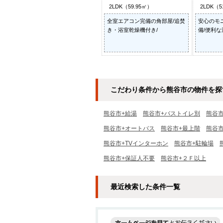
2LDK（59.95㎡）
2LDK（5
全室エアコン完備の角部屋/追焚
安心のモ
き・浴室乾燥機付き/
備/便利な
こだわり条件から熊谷市の物件を探
熊谷市+給湯
熊谷市+バストイレ別
熊谷
熊谷市+オートバス
熊谷市+最上階
熊谷市
熊谷市+TVインターホン
熊谷市+駐輪場
熊谷市+保証人不要
熊谷市+２Ｆ以上
最近検索した条件一覧