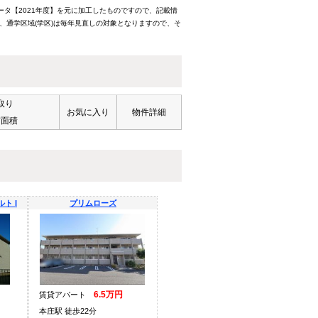
ータ【2021年度】を元に加工したものですので、記載情
、通学区域(学区)は毎年見直しの対象となりますので、そ
取り
お気に入り
物件詳細
有面積
ト I
プリムローズ
6.5万円
賃貸アパート
本庄駅 徒歩22分