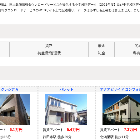
情報は、国土数値情報ダウンロードサービスが提供する小学校区データ【2021年度】及び中学校区デ
報ダウンロードサービスのWEBサイト上で記述通り、データは必ずしも正確とは言えません。また
賃料
敷金
間
共益費/管理費
礼金
専
クレシア A
パレット
アクアビサイド コンフォル
6.1万円
5.4万円
7.3万円
パート
賃貸アパート
賃貸アパート
歩16分
行田市駅 徒歩29分
北鴻巣駅 徒歩11分