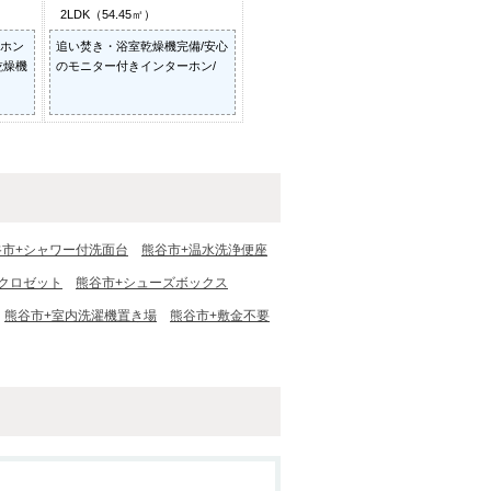
2LDK（54.45㎡）
ホン
追い焚き・浴室乾燥機完備/安心
乾燥機
のモニター付きインターホン/
谷市+シャワー付洗面台
熊谷市+温水洗浄便座
クロゼット
熊谷市+シューズボックス
熊谷市+室内洗濯機置き場
熊谷市+敷金不要