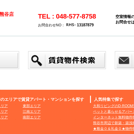
熊谷店
TEL : 048-577-8758
空室情報
お問合せ
13187879
お問合わせNO：
市のエリアで賃貸アパート・マンションを探す
人気特集で探す
エリア
東部エリア
大和リビングのD-ROO
エリア
江南エリア
ペットと暮らせるアパー
エリア
南部エリア
インターネット無料物件
熊谷市周辺で新築・築浅
★敷金０＆礼金０★物件