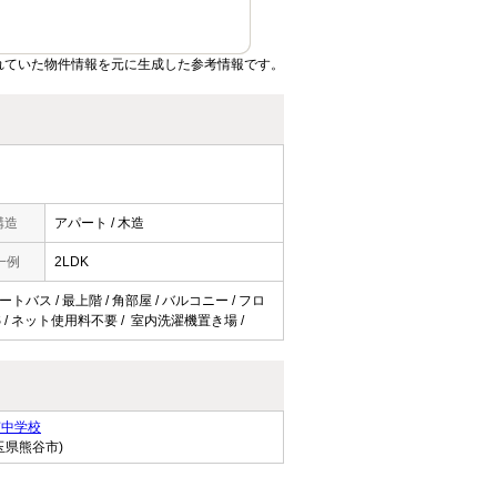
れていた物件情報を元に生成した参考情報です。
構造
アパート / 木造
一例
2LDK
トバス / 最上階 / 角部屋 / バルコニー / フロ
BS / ネット使用料不要 / 室内洗濯機置き場 /
南中学校
玉県熊谷市)