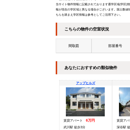
当サイト物件情報に記載されております通学区域(学区)
報が現在の学区域と異なる場合がございます。国土数値情
ちらを踏まえ学区情報は参考としてご活用下さい。
こちらの物件の空室状況
間取図
部屋番号
あなたにおすすめの類似物件
アップヒルズ
6万円
賃貸アパート
賃貸ア
武川駅 徒歩3分
深谷駅 徒