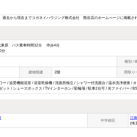
。過去から現在までコガネイハウジング株式会社 熊谷店のホームぺージに掲載さ
東原 バス乗車時間32分 停歩4分
0分
種別 / 
建物階建
2階
間取り
ワー / 追焚機能浴室 / 浴室乾燥機 / 洗面所独立 / シャワー付洗面台 / 温水洗浄便座 / オー
ゼット / シューズボックス / TVインターホン / 駐輪場 / 駐車2台可 / 光ファイバー / 
校
江
中学校区
(埼