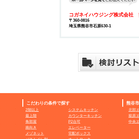
コガネイハウジング株式会社 
〒360-0816
埼玉県熊谷市石原630-1
こだわりの条件で探す
熊谷
2階以上
システムキッチン
北部
最上階
カウンターキッチン
籠原
角部屋
P2台可
中央
南向き
エレベーター
メゾネット
宅配ボックス