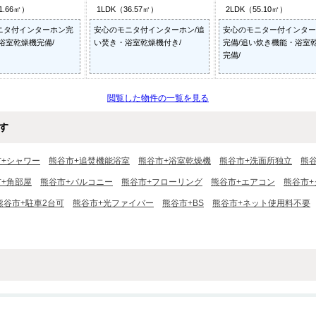
1.66㎡）
1LDK（36.57㎡）
2LDK（55.10㎡）
ニタ付インターホン完
安心のモニタ付インターホン/追
安心のモニター付インター
浴室乾燥機完備/
い焚き・浴室乾燥機付き/
完備/追い炊き機能・浴室
完備/
閲覧した物件の一覧を見る
す
市+シャワー
熊谷市+追焚機能浴室
熊谷市+浴室乾燥機
熊谷市+洗面所独立
熊
+角部屋
熊谷市+バルコニー
熊谷市+フローリング
熊谷市+エアコン
熊谷市+
熊谷市+駐車2台可
熊谷市+光ファイバー
熊谷市+BS
熊谷市+ネット使用料不要