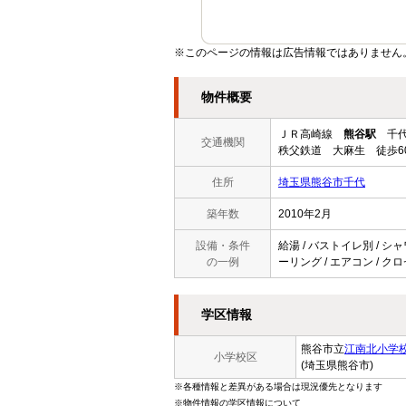
※このページの情報は広告情報ではありません
物件概要
ＪＲ高崎線
熊谷駅
千代
交通機関
秩父鉄道 大麻生 徒歩6
住所
埼玉県熊谷市千代
築年数
2010年2月
設備・条件
給湯 / バストイレ別 / シャ
の一例
ーリング / エアコン / クロ
学区情報
熊谷市立
江南北小学
小学校区
(埼玉県熊谷市)
※各種情報と差異がある場合は現況優先となります
※物件情報の学区情報について