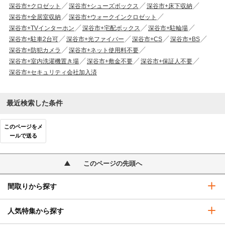
深谷市+クロゼット
深谷市+シューズボックス
深谷市+床下収納
深谷市+全居室収納
深谷市+ウォークインクロゼット
深谷市+TVインターホン
深谷市+宅配ボックス
深谷市+駐輪場
深谷市+駐車2台可
深谷市+光ファイバー
深谷市+CS
深谷市+BS
深谷市+防犯カメラ
深谷市+ネット使用料不要
深谷市+室内洗濯機置き場
深谷市+敷金不要
深谷市+保証人不要
深谷市+セキュリティ会社加入済
最近検索した条件
このページをメ
ールで送る
このページの先頭へ
間取りから探す
人気特集から探す