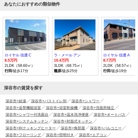
あなたにおすすめの類似物件
ロイヤル 信濃 C
ラ・メール アン
ロイヤル 信濃 A
8.5万円
10.4万円
8.7万円
2LDK（58.60㎡）
3LDK（68.75㎡）
2LDK（58.57㎡）
行田
/徒歩17分
籠原
/徒歩25分
行田
/徒歩19分
深谷市の賃貸を探す
深谷市+給湯
深谷市+バストイレ別
深谷市+シャワー
深谷市+追焚機能浴室
深谷市+浴室乾燥機
深谷市+洗面所独立
深谷市+シャワー付洗面台
深谷市+温水洗浄便座
深谷市+オートバス
深谷市+システムキッチン
深谷市+対面式キッチン
深谷市+IHクッキングヒーター
深谷市+角部屋
深谷市+バルコニー
深谷市+フローリング
深谷市+照明付き
深谷市+エアコン