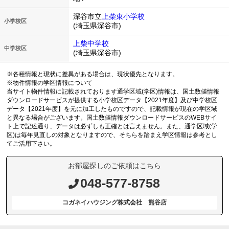
深谷市立
上柴東小学校
小学校区
(埼玉県深谷市)
上柴中学校
中学校区
(埼玉県深谷市)
※各種情報と現状に差異がある場合は、現状優先となります。
※物件情報の学区情報について
当サイト物件情報に記載されております通学区域(学区)情報は、国土数値情報
ダウンロードサービスが提供する小学校区データ【2021年度】及び中学校区
データ【2021年度】を元に加工したものですので、記載情報が現在の学区域
と異なる場合がございます。国土数値情報ダウンロードサービスのWEBサイ
ト上で記述通り、データは必ずしも正確とは言えません。また、通学区域(学
区)は毎年見直しの対象となりますので、そちらを踏まえ学区情報は参考とし
てご活用下さい。
お部屋探しのご依頼はこちら
048-577-8758
コガネイハウジング株式会社 熊谷店