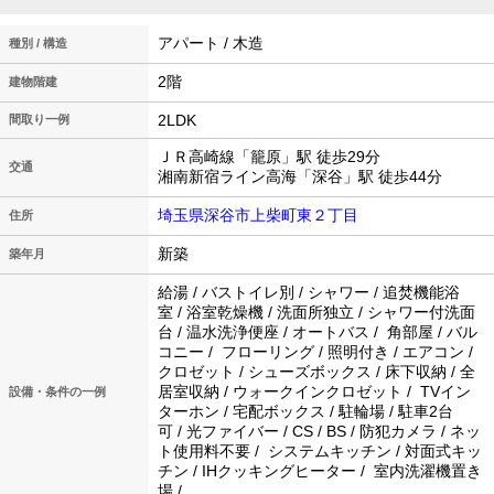
アパート / 木造
種別 / 構造
2階
建物階建
2LDK
間取り一例
ＪＲ高崎線「籠原」駅 徒歩29分
交通
湘南新宿ライン高海「深谷」駅 徒歩44分
埼玉県深谷市上柴町東２丁目
住所
新築
築年月
給湯 / バストイレ別 / シャワー / 追焚機能浴
室 / 浴室乾燥機 / 洗面所独立 / シャワー付洗面
台 / 温水洗浄便座 / オートバス / 角部屋 / バル
コニー / フローリング / 照明付き / エアコン /
クロゼット / シューズボックス / 床下収納 / 全
居室収納 / ウォークインクロゼット / TVイン
設備・条件の一例
ターホン / 宅配ボックス / 駐輪場 / 駐車2台
可 / 光ファイバー / CS / BS / 防犯カメラ / ネッ
ト使用料不要 / システムキッチン / 対面式キッ
チン / IHクッキングヒーター / 室内洗濯機置き
場 /