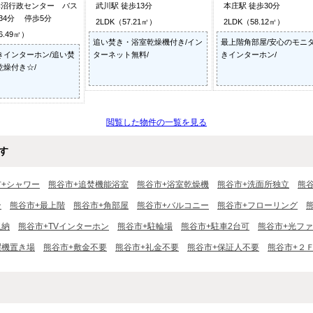
妻沼行政センター バス
武川駅 徒歩13分
本庄駅 徒歩30分
34分 停歩5分
2LDK（57.21㎡）
2LDK（58.12㎡）
6.49㎡）
追い焚き・浴室乾燥機付き/イン
最上階角部屋/安心のモニ
きインターホン/追い焚
ターネット無料/
きインターホン/
乾燥付き☆/
閲覧した物件の一覧を見る
す
市+シャワー
熊谷市+追焚機能浴室
熊谷市+浴室乾燥機
熊谷市+洗面所独立
熊
ン
熊谷市+最上階
熊谷市+角部屋
熊谷市+バルコニー
熊谷市+フローリング
収納
熊谷市+TVインターホン
熊谷市+駐輪場
熊谷市+駐車2台可
熊谷市+光フ
濯機置き場
熊谷市+敷金不要
熊谷市+礼金不要
熊谷市+保証人不要
熊谷市+２