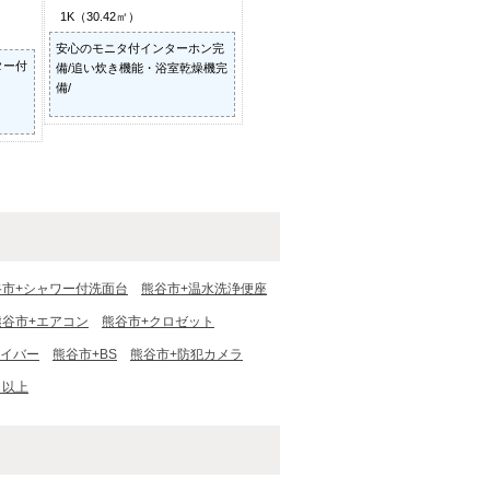
1K（30.42㎡）
安心のモニタ付インターホン完
ター付
備/追い炊き機能・浴室乾燥機完
備/
谷市+シャワー付洗面台
熊谷市+温水洗浄便座
熊谷市+エアコン
熊谷市+クロゼット
ァイバー
熊谷市+BS
熊谷市+防犯カメラ
Ｆ以上