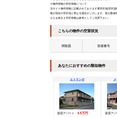
※物件情報の学区情報について
当サイト物件情報に記載されております通学区域(学区)
報が現在の学区域と異なる場合がございます。国土数値情
ちらを踏まえ学区情報は参考としてご活用下さい。
こちらの物件の空室状況
間取図
部屋番号
あなたにおすすめの類似物件
エトランゼ
メ
4.9万円
賃貸アパート
賃貸ア