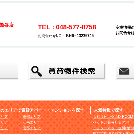
熊谷店
TEL : 048-577-8758
空室情報
お問合せ
13235745
お問合わせNO：
市のエリアで賃貸アパート・マンションを探す
人気特集で探す
エリア
東部エリア
大和リビングのD-ROO
エリア
江南エリア
ペットと暮らせるアパー
エリア
南部エリア
インターネット無料物件
熊谷市周辺で新築・築浅