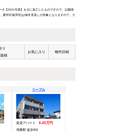
ータ【2021年度】を元に加工したものですので、記載情
、通学区域(学区)は毎年見直しの対象となりますので、そ
取り
お気に入り
物件詳細
有面積
リーブル
6.45万円
賃貸アパート
鴻巣駅 徒歩8分