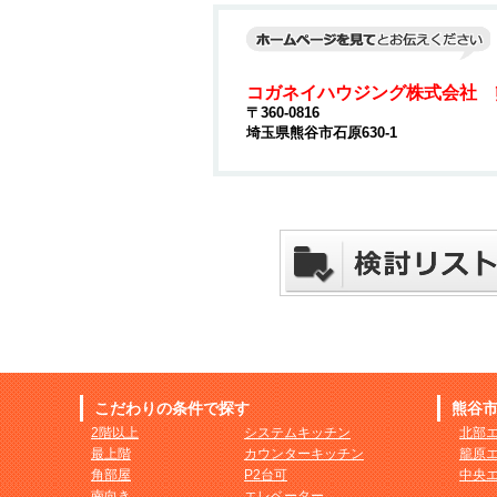
コガネイハウジング株式会社 
〒360-0816
埼玉県熊谷市石原630-1
こだわりの条件で探す
熊谷
2階以上
システムキッチン
北部
最上階
カウンターキッチン
籠原
角部屋
P2台可
中央
南向き
エレベーター