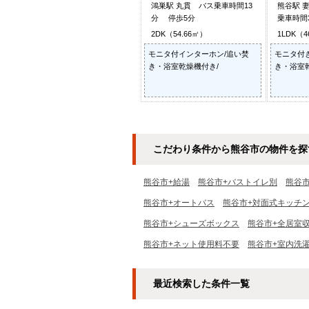
鴻巣駅 丸貫 バス乗車時間13
熊谷駅 
分 停歩5分
乗車時間
2DK（54.66㎡）
1LDK（4
モニタ付インターホン/追い焚
モニタ付
き・浴室乾燥機付き/
き・浴室
こだわり条件から熊谷市の物件を探
熊谷市+給湯
熊谷市+バストイレ別
熊谷
熊谷市+オートバス
熊谷市+対面式キッチ
熊谷市+シューズボックス
熊谷市+全居室
熊谷市+ネット使用料不要
熊谷市+室内洗
最近検索した条件一覧