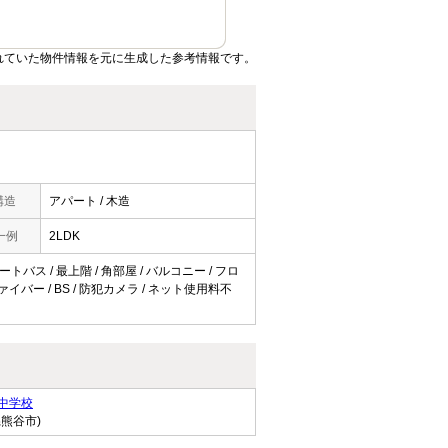
れていた物件情報を元に生成した参考情報です。
構造
アパート / 木造
一例
2LDK
トバス / 最上階 / 角部屋 / バルコニー / フロ
ァイバー / BS / 防犯カメラ / ネット使用料不
中学校
県熊谷市)