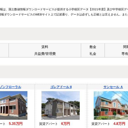
情報は、国土数値情報ダウンロードサービスが提供する小学校区データ【2021年度】及び中学校区デ
報ダウンロードサービスのWEBサイト上で記述通り、データは必ずしも正確とは言えません。また
賃料
敷金
間
共益費/管理費
礼金
専
ゾンフローラル
ゴレアドール II
サンセール Ａ
5.35万円
6万円
4.8万円
パート
賃貸アパート
賃貸アパート