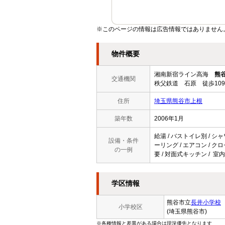
※このページの情報は広告情報ではありません
物件概要
湘南新宿ライン高海
熊
交通機関
秩父鉄道 石原 徒歩10
住所
埼玉県熊谷市上根
築年数
2006年1月
給湯 / バストイレ別 / シャ
設備・条件
ーリング / エアコン / クロ
の一例
要 / 対面式キッチン / 室
学区情報
熊谷市立
長井小学校
小学校区
(埼玉県熊谷市)
※各種情報と差異がある場合は現況優先となります