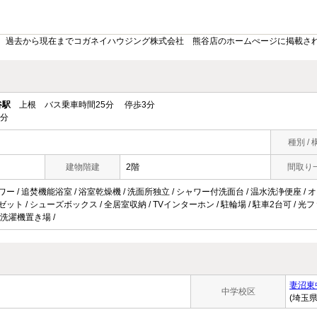
。過去から現在までコガネイハウジング株式会社 熊谷店のホームぺージに掲載さ
谷駅
上根 バス乗車時間25分 停歩3分
9分
種別 / 
建物階建
2階
間取り
ワー / 追焚機能浴室 / 浴室乾燥機 / 洗面所独立 / シャワー付洗面台 / 温水洗浄便座 / オー
ゼット / シューズボックス / 全居室収納 / TVインターホン / 駐輪場 / 駐車2台可 / 光フ
内洗濯機置き場 /
妻沼東
中学校区
(埼玉