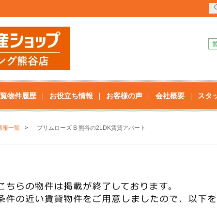
覧物件履歴
お役立ち情報
お客様の声
会社概要
スタ
情報一覧
プリムローズ B 熊谷の2LDK賃貸アパート