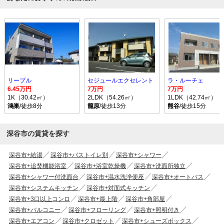
リーブル
セジュールエクセレント
ラ・ルーチェ
6.45万円
7万円
7万円
1K（30.42㎡）
2LDK（54.26㎡）
1LDK（42.74㎡）
鴻巣
/徒歩8分
籠原
/徒歩13分
熊谷
/徒歩15分
深谷市の賃貸を探す
深谷市+給湯
深谷市+バストイレ別
深谷市+シャワー
深谷市+追焚機能浴室
深谷市+浴室乾燥機
深谷市+洗面所独立
深谷市+シャワー付洗面台
深谷市+温水洗浄便座
深谷市+オートバス
深谷市+システムキッチン
深谷市+対面式キッチン
深谷市+3口以上コンロ
深谷市+最上階
深谷市+角部屋
深谷市+バルコニー
深谷市+フローリング
深谷市+照明付き
深谷市+エアコン
深谷市+クロゼット
深谷市+シューズボックス