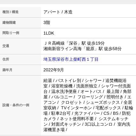
アパート / 木造
種別 / 構造
3階
建物階建
1LDK
間取り一例
ＪＲ高崎線「深谷」駅 徒歩19分
交通
湘南新宿ライン高海「籠原」駅 徒歩58分
埼玉県深谷市上柴町西１丁目
住所
2022年9月
築年月
給湯 / バストイレ別 / シャワー / 追焚機能浴
室 / 浴室乾燥機 / 洗面所独立 / シャワー付洗面
台 / 温水洗浄便座 / オートバス / 最上階 / 角部
屋 / バルコニー / フローリング / 照明付き / エ
アコン / クロゼット / シューズボックス / 全居
設備・条件の一例
室収納 / TVインターホン / 宅配ボックス / 駐輪
場 / 駐車2台可 / 光ファイバー / CS / BS / 防犯
カメラ / ネット使用料不要 / システムキッチ
ン / 対面式キッチン / 3口以上コンロ / 室内洗
濯機置き場 /