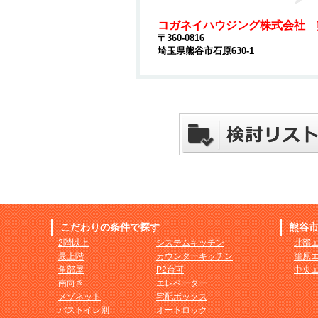
コガネイハウジング株式会社 
〒360-0816
埼玉県熊谷市石原630-1
こだわりの条件で探す
熊谷
2階以上
システムキッチン
北部
最上階
カウンターキッチン
籠原
角部屋
P2台可
中央
南向き
エレベーター
メゾネット
宅配ボックス
バストイレ別
オートロック