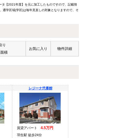
ータ【2021年度】を元に加工したものですので、記載情
、通学区域(学区)は毎年見直しの対象となりますので、そ
取り
お気に入り
物件詳細
有面積
レジーナ弐番館
4.5万円
賃貸アパート
羽生駅 徒歩24分