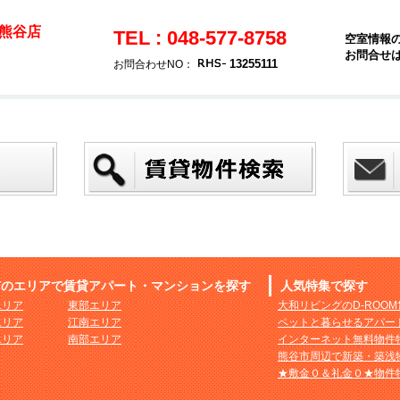
熊谷店
TEL : 048-577-8758
空室情報
お問合せ
13255111
お問合わせNO：
市のエリアで賃貸アパート・マンションを探す
人気特集で探す
エリア
東部エリア
大和リビングのD-ROO
エリア
江南エリア
ペットと暮らせるアパー
エリア
南部エリア
インターネット無料物件
熊谷市周辺で新築・築浅
★敷金０＆礼金０★物件