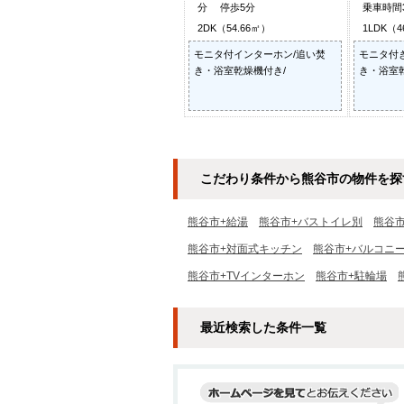
分 停歩5分
乗車時間
2DK（54.66㎡）
1LDK（4
モニタ付インターホン/追い焚
モニタ付
き・浴室乾燥機付き/
き・浴室
こだわり条件から熊谷市の物件を探
熊谷市+給湯
熊谷市+バストイレ別
熊谷
熊谷市+対面式キッチン
熊谷市+バルコニ
熊谷市+TVインターホン
熊谷市+駐輪場
最近検索した条件一覧