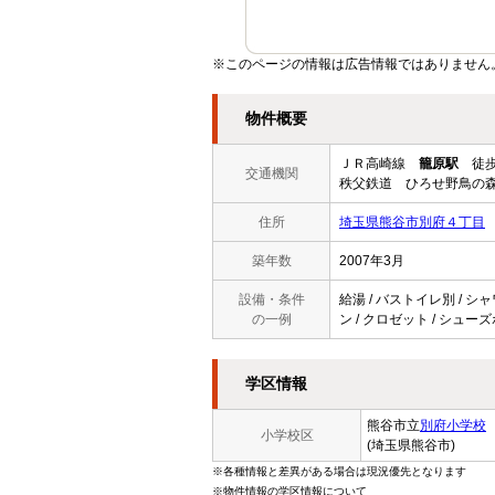
※このページの情報は広告情報ではありません
物件概要
ＪＲ高崎線
籠原駅
徒歩
交通機関
秩父鉄道 ひろせ野鳥の森
住所
埼玉県熊谷市別府４丁目
築年数
2007年3月
設備・条件
給湯 / バストイレ別 / シャ
の一例
ン / クロゼット / シューズ
学区情報
熊谷市立
別府小学校
小学校区
(埼玉県熊谷市)
※各種情報と差異がある場合は現況優先となります
※物件情報の学区情報について