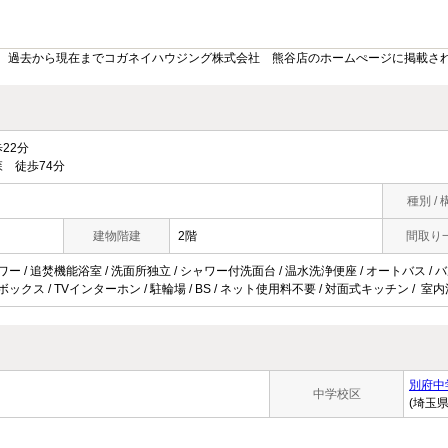
。過去から現在までコガネイハウジング株式会社 熊谷店のホームぺージに掲載さ
22分
 徒歩74分
種別 / 
建物階建
2階
間取り
ワー / 追焚機能浴室 / 洗面所独立 / シャワー付洗面台 / 温水洗浄便座 / オートバス / 
ボックス / TVインターホン / 駐輪場 / BS / ネット使用料不要 / 対面式キッチン / 室
別府中
中学校区
(埼玉