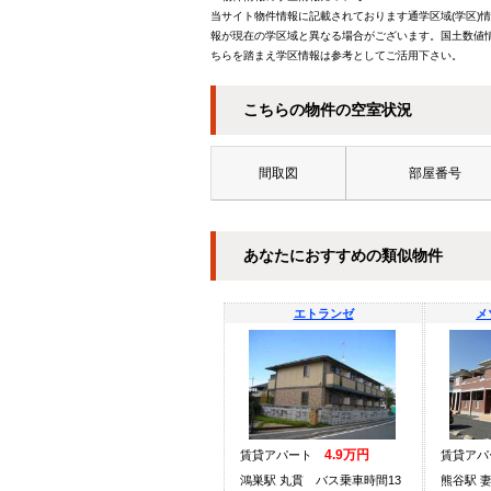
当サイト物件情報に記載されております通学区域(学区)
報が現在の学区域と異なる場合がございます。国土数値情
ちらを踏まえ学区情報は参考としてご活用下さい。
こちらの物件の空室状況
間取図
部屋番号
あなたにおすすめの類似物件
エトランゼ
メ
4.9万円
賃貸アパート
賃貸ア
鴻巣駅 丸貫 バス乗車時間13
熊谷駅 