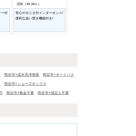
2DK（44.34㎡）
ター付
安心のモニタ付インターホン☆/
便利な追い焚き機能付き/
台
熊谷市+温水洗浄便座
熊谷市+オートバス
ト
熊谷市+シューズボックス
可
熊谷市+敷金不要
熊谷市+保証人不要