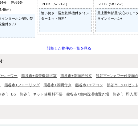
34分 停歩5分
2LDK（57.21㎡）
2LDK（58.12㎡）
6.49㎡）
追い焚き・浴室乾燥機付き/イン
最上階角部屋/安心のモニ
きインターホン/追い焚
ターネット無料/
きインターホン/
乾燥付き☆/
閲覧した物件の一覧を見る
す
市+シャワー
熊谷市+追焚機能浴室
熊谷市+洗面所独立
熊谷市+シャワー付洗面
ー
熊谷市+フローリング
熊谷市+照明付き
熊谷市+エアコン
熊谷市+クロゼッ
熊谷市+BS
熊谷市+ネット使用料不要
熊谷市+室内洗濯機置き場
熊谷市+即入居