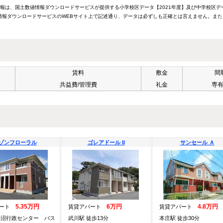
情報は、国土数値情報ダウンロードサービスが提供する小学校区データ【2021年度】及び中学校区デ
報ダウンロードサービスのWEBサイト上で記述通り、データは必ずしも正確とは言えません。また
賃料
敷金
間
共益費/管理費
礼金
専
ゾンフローラル
ゴレアドール II
サンセール Ａ
5.35万円
6万円
4.8万円
パート
賃貸アパート
賃貸アパート
妻沼行政センター バス
武川駅 徒歩13分
本庄駅 徒歩30分