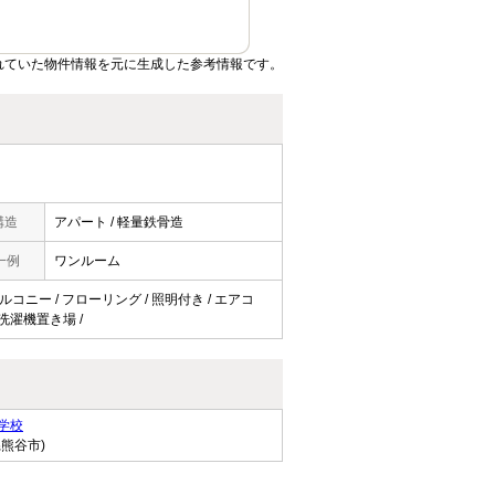
れていた物件情報を元に生成した参考情報です。
構造
アパート / 軽量鉄骨造
一例
ワンルーム
バルコニー / フローリング / 照明付き / エアコ
内洗濯機置き場 /
学校
県熊谷市)