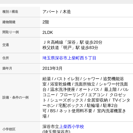
アパート / 木造
種別 / 構造
2階
建物階建
2LDK
間取り一例
ＪＲ高崎線「深谷」駅 徒歩20分
交通
秩父鉄道「明戸」駅 徒歩83分
埼玉県深谷市上柴町西５丁目
住所
2013年3月
築年月
給湯 / バストイレ別 / シャワー / 追焚機能浴
室 / 浴室乾燥機 / 洗面所独立 / シャワー付洗面
台 / 温水洗浄便座 / オートバス / 最上階 / バル
コニー / フローリング / エアコン / クロゼッ
設備・条件の一例
ト / シューズボックス / 全居室収納 / TVインタ
ーホン / 宅配ボックス / 駐輪場 / 駐車2台
可 / BS / ネット使用料不要 / 室内洗濯機置き
場 /
深谷市立
上柴西小学校
小学校区
(埼玉県深谷市)