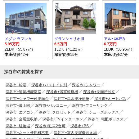
メゾン ラフレ V
グランシャリオ III
アルバ本庄A
5.95万円
6.5万円
6.7万円
2LDK（55.87㎡）
1LDK（41.22㎡）
1LDK（50.96㎡）
本庄
/徒歩42分
深谷
/徒歩15分
本庄
/徒歩27分
深谷市の賃貸を探す
深谷市+給湯
深谷市+バストイレ別
深谷市+シャワー
深谷市+追焚機能浴室
深谷市+浴室乾燥機
深谷市+洗面所独立
深谷市+シャワー付洗面台
深谷市+温水洗浄便座
深谷市+オートバス
深谷市+最上階
深谷市+バルコニー
深谷市+フローリング
深谷市+エアコン
深谷市+クロゼット
深谷市+シューズボックス
深谷市+全居室収納
深谷市+TVインターホン
深谷市+宅配ボックス
深谷市+駐輪場
深谷市+駐車2台可
深谷市+BS
深谷市+ネット使用料不要
深谷市+室内洗濯機置き場