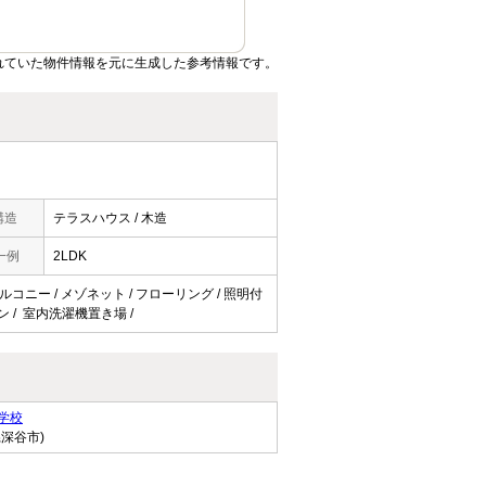
れていた物件情報を元に生成した参考情報です。
構造
テラスハウス / 木造
一例
2LDK
バルコニー / メゾネット / フローリング / 照明付
チン / 室内洗濯機置き場 /
学校
県深谷市)