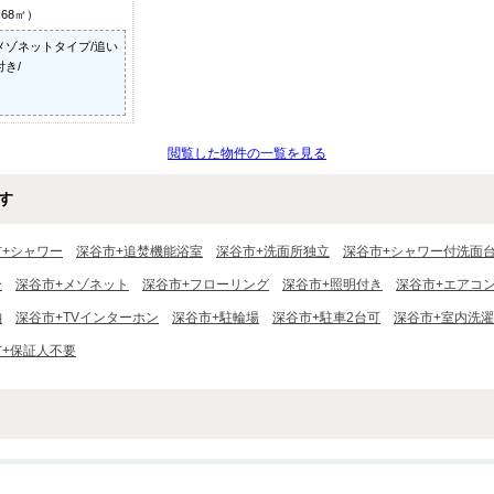
.68㎡）
メゾネットタイプ/追い
き/
閲覧した物件の一覧を見る
す
市+シャワー
深谷市+追焚機能浴室
深谷市+洗面所独立
深谷市+シャワー付洗面
ー
深谷市+メゾネット
深谷市+フローリング
深谷市+照明付き
深谷市+エアコ
納
深谷市+TVインターホン
深谷市+駐輪場
深谷市+駐車2台可
深谷市+室内洗
市+保証人不要