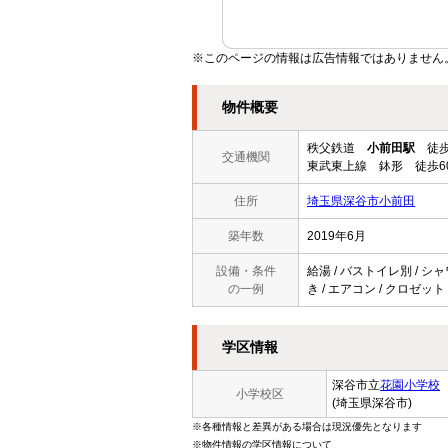
※このページの情報は広告情報ではありません
物件概要
秩父鉄道
小前田駅
徒歩
交通機関
東武東上線 鉢形 徒歩6
住所
埼玉県深谷市小前田
築年数
2019年6月
設備・条件
給湯 / バストイレ別 / シ
の一例
き / エアコン / クロゼット
学区情報
深谷市立
花園小学校
小学校区
(埼玉県深谷市)
※各種情報と差異がある場合は現況優先となります
※物件情報の学区情報について