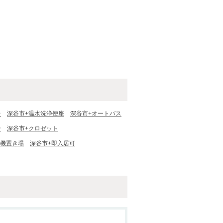
台
深谷市+温水洗浄便座
深谷市+オートバス
ン
深谷市+クロゼット
濯機置き場
深谷市+即入居可