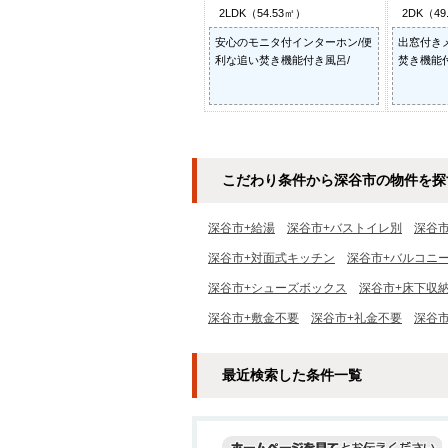
2LDK（54.53㎡）
2DK（49
安心のモニタ付インターホン/便
出窓付き
利な追い焚き機能付き風呂/
焚き機能付
こだわり条件から深谷市の物件を探
深谷市+給湯
深谷市+バストイレ別
深谷
深谷市+対面式キッチン
深谷市+バルコニ
深谷市+シューズボックス
深谷市+床下収
深谷市+敷金不要
深谷市+礼金不要
深谷
最近検索した条件一覧