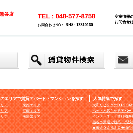
熊谷店
TEL : 048-577-8758
空室情報
お問合せ
13310160
お問合わせNO：
市のエリアで賃貸アパート・マンションを探す
人気特集で探す
エリア
東部エリア
大和リビングのD-ROO
エリア
江南エリア
ペットと暮らせるアパー
エリア
南部エリア
インターネット無料物件
熊谷市周辺で新築・築浅
★敷金０＆礼金０★物件