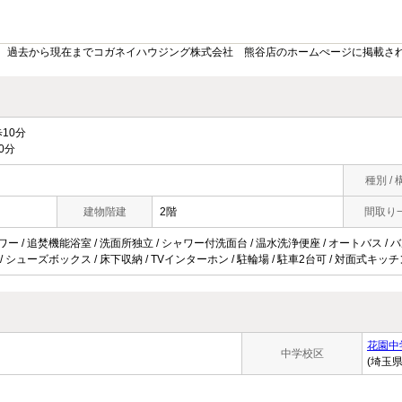
。過去から現在までコガネイハウジング株式会社 熊谷店のホームぺージに掲載さ
10分
0分
種別 / 
建物階建
2階
間取り
ャワー / 追焚機能浴室 / 洗面所独立 / シャワー付洗面台 / 温水洗浄便座 / オートバス / 
 / シューズボックス / 床下収納 / TVインターホン / 駐輪場 / 駐車2台可 / 対面式キッ
花園中
中学校区
(埼玉