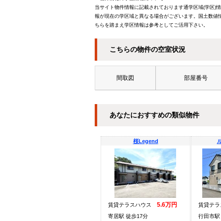
当サイト物件情報に記載されております通学区域(学区)
報が現在の学区域と異なる場合がございます。国土数値情
ちらを踏まえ学区情報は参考としてご活用下さい。
こちらの物件の空室状況
間取図
部屋番号
あなたにおすすめの類似物件
桜Legend
5.6万円
賃貸テラスハウス
賃貸テ
寄居駅 徒歩17分
行田市駅 