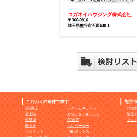
コガネイハウジング株式会社 
〒360-0816
埼玉県熊谷市石原630-1
こだわりの条件で探す
熊谷
2階以上
システムキッチン
北部
最上階
カウンターキッチン
籠原
角部屋
P2台可
中央
南向き
エレベーター
メゾネット
宅配ボックス