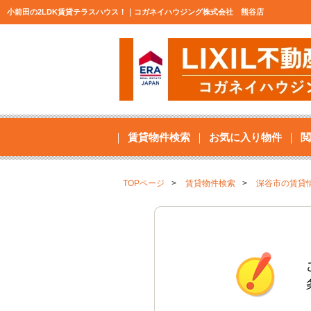
小前田の2LDK賃貸テラスハウス！｜コガネイハウジング株式会社 熊谷店
賃貸物件検索
お気に入り物件
閲
TOPページ
賃貸物件検索
深谷市の賃貸