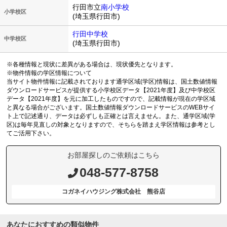
行田市立
南小学校
小学校区
(埼玉県行田市)
行田中学校
中学校区
(埼玉県行田市)
※各種情報と現状に差異がある場合は、現状優先となります。
※物件情報の学区情報について
当サイト物件情報に記載されております通学区域(学区)情報は、国土数値情報
ダウンロードサービスが提供する小学校区データ【2021年度】及び中学校区
データ【2021年度】を元に加工したものですので、記載情報が現在の学区域
と異なる場合がございます。国土数値情報ダウンロードサービスのWEBサイ
ト上で記述通り、データは必ずしも正確とは言えません。また、通学区域(学
区)は毎年見直しの対象となりますので、そちらを踏まえ学区情報は参考とし
てご活用下さい。
お部屋探しのご依頼はこちら
048-577-8758
コガネイハウジング株式会社 熊谷店
あなたにおすすめの類似物件