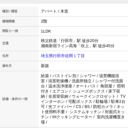
アパート / 木造
種別 / 構造
2階
建物階建
1LDK
間取り一例
秩父鉄道「行田市」駅 徒歩20分
交通
湘南新宿ライン高海「吹上」駅 徒歩45分
埼玉県行田市佐間１丁目
住所
新築
築年月
給湯 / バストイレ別 / シャワー / 追焚機能浴
室 / 浴室乾燥機 / 洗面所独立 / シャワー付洗面
台 / 温水洗浄便座 / オートバス / 角部屋 / 照明
付き / エアコン / シューズボックス / 床下収
納 / 全居室収納 / ウォークインクロゼット / TV
設備・条件の一例
インターホン / 宅配ボックス / 駐輪場 / 駐車2台
可 / 光ファイバー / CS / BS / 防犯カメラ / ネッ
ト使用料不要 / システムキッチン / 対面式キッ
チン / IHクッキングヒーター / 室内洗濯機置き
場 /