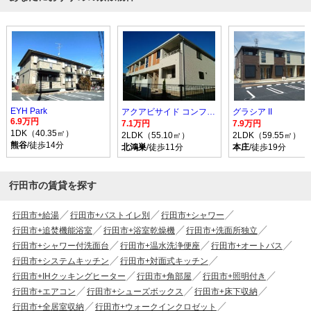
EYH Park
アクアビサイド コンフォルト I
グラシア II
6.9万円
7.1万円
7.9万円
1DK（40.35㎡）
2LDK（55.10㎡）
2LDK（59.55㎡）
熊谷
/徒歩14分
北鴻巣
/徒歩11分
本庄
/徒歩19分
行田市の賃貸を探す
行田市+給湯
行田市+バストイレ別
行田市+シャワー
行田市+追焚機能浴室
行田市+浴室乾燥機
行田市+洗面所独立
行田市+シャワー付洗面台
行田市+温水洗浄便座
行田市+オートバス
行田市+システムキッチン
行田市+対面式キッチン
行田市+IHクッキングヒーター
行田市+角部屋
行田市+照明付き
行田市+エアコン
行田市+シューズボックス
行田市+床下収納
行田市+全居室収納
行田市+ウォークインクロゼット