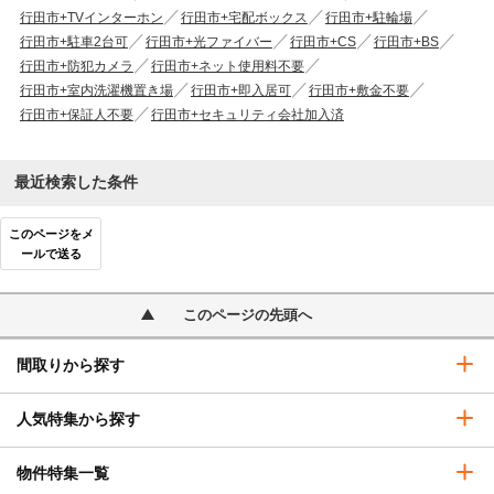
行田市+TVインターホン
行田市+宅配ボックス
行田市+駐輪場
行田市+駐車2台可
行田市+光ファイバー
行田市+CS
行田市+BS
行田市+防犯カメラ
行田市+ネット使用料不要
行田市+室内洗濯機置き場
行田市+即入居可
行田市+敷金不要
行田市+保証人不要
行田市+セキュリティ会社加入済
最近検索した条件
このページをメ
ールで送る
このページの先頭へ
間取りから探す
人気特集から探す
物件特集一覧