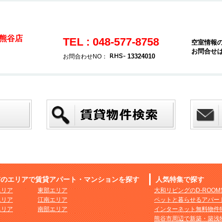
熊谷店
TEL : 048-577-8758
空室情報
お問合せ
13324010
お問合わせNO：
市のエリアで賃貸アパート・マンションを探す
人気特集で探す
エリア
東部エリア
大和リビングのD-ROO
エリア
江南エリア
ペットと暮らせるアパー
エリア
南部エリア
インターネット無料物件
熊谷市周辺で新築・築浅