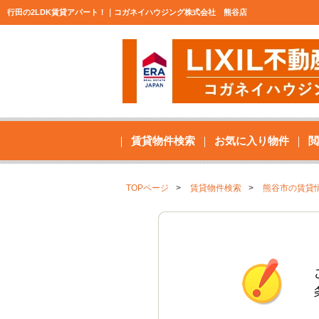
行田の2LDK賃貸アパート！｜コガネイハウジング株式会社 熊谷店
賃貸物件検索
お気に入り物件
閲
TOPページ
賃貸物件検索
熊谷市の賃貸