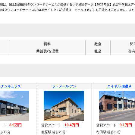
情報は、国土数値情報ダウンロードサービスが提供する小学校区データ【2021年度】及び中学校区デ
報ダウンロードサービスのWEBサイト上で記述通り、データは必ずしも正確とは言えません。また
賃料
敷金
間
共益費/管理費
礼金
専
ラナンキュラス
ラ・メール アン
ロイヤル 信濃 A
8.9万円
10.4万円
9.1万円
パート
賃貸アパート
賃貸アパート
歩12分
籠原駅 徒歩25分
行田駅 徒歩19分