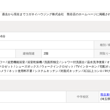
。過去から現在までコガネイハウジング株式会社 熊谷店のホームぺージに掲載さ
6分
種別 / 
建物階建
2階
間取り
ワー / 追焚機能浴室 / 浴室乾燥機 / 洗面所独立 / シャワー付洗面台 / 温水洗浄便座 / 
/ クロゼット / シューズボックス / ウォークインクロゼット / TVインターホン / 宅配ボック
/ 防犯カメラ / ネット使用料不要 / システムキッチン / 対面式キッチン / 3口以上コンロ /
熊谷東
中学校区
(埼玉