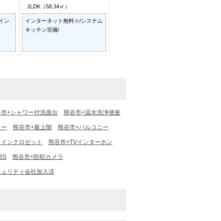
2LDK（58.34㎡）
/イン
インターネット無料☆/システム
キッチン完備/
谷市+シャワー付洗面台
熊谷市+温水洗浄便座
ター
熊谷市+最上階
熊谷市+バルコニー
クインクロゼット
熊谷市+TVインターホン
BS
熊谷市+防犯カメラ
キュリティ会社加入済