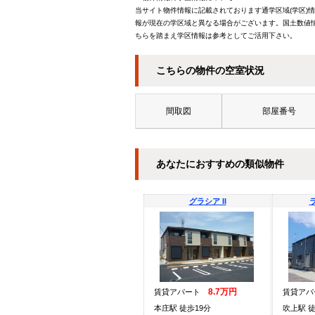
当サイト物件情報に記載されております通学区域(学区)
報が現在の学区域と異なる場合がございます。国土数値情
ちらを踏まえ学区情報は参考としてご活用下さい。
こちらの物件の空室状況
間取図
部屋番号
あなたにおすすめの類似物件
グラシア II
8.7万円
賃貸アパート
賃貸ア
本庄駅 徒歩19分
吹上駅 徒