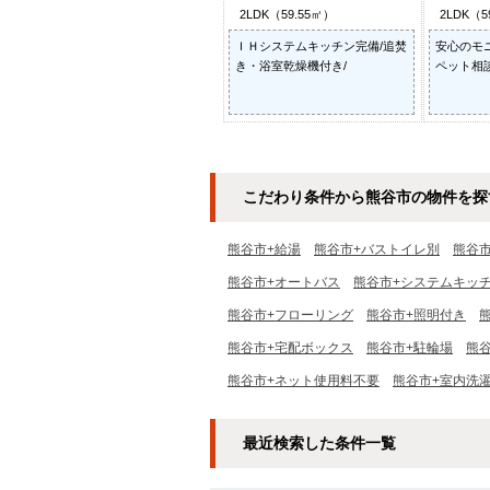
2LDK（59.55㎡）
2LDK（5
ＩＨシステムキッチン完備/追焚
安心のモ
き・浴室乾燥機付き/
ペット相
こだわり条件から熊谷市の物件を探
熊谷市+給湯
熊谷市+バストイレ別
熊谷
熊谷市+オートバス
熊谷市+システムキッ
熊谷市+フローリング
熊谷市+照明付き
熊谷市+宅配ボックス
熊谷市+駐輪場
熊谷
熊谷市+ネット使用料不要
熊谷市+室内洗
最近検索した条件一覧