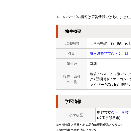
※このページの情報は広告情報ではありません
物件概要
交通機関
ＪＲ高崎線
行田駅
徒歩
住所
埼玉県熊谷市久下２丁目
築年数
新築
給湯 / バストイレ別 / シャ
設備・条件
グ / 照明付き / エアコン 
の一例
ァイバー / CS / BS 
学区情報
熊谷市立
久下小学校
小学校区
(埼玉県熊谷市)
※各種情報と差異がある場合は現況優先となります
※物件情報の学区情報について