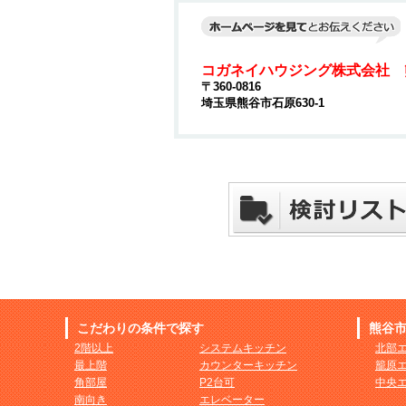
コガネイハウジング株式会社 
〒360-0816
埼玉県熊谷市石原630-1
こだわりの条件で探す
熊谷
2階以上
システムキッチン
北部
最上階
カウンターキッチン
籠原
角部屋
P2台可
中央
南向き
エレベーター