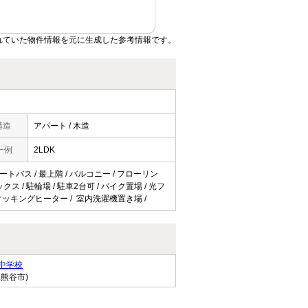
れていた物件情報を元に生成した参考情報です。
構造
アパート / 木造
一例
2LDK
オートバス / 最上階 / バルコニー / フローリン
ス / 駐輪場 / 駐車2台可 / バイク置場 / 光フ
 IHクッキングヒーター / 室内洗濯機置き場 /
中学校
県熊谷市)