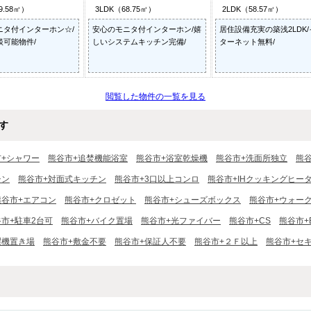
9.58㎡）
3LDK（68.75㎡）
2LDK（58.57㎡）
ニタ付インターホン☆/
安心のモニタ付インターホン/嬉
居住設備充実の築浅2LDK
談可能物件/
しいシステムキッチン完備/
ターネット無料/
閲覧した物件の一覧を見る
す
市+シャワー
熊谷市+追焚機能浴室
熊谷市+浴室乾燥機
熊谷市+洗面所独立
熊
チン
熊谷市+対面式キッチン
熊谷市+3口以上コンロ
熊谷市+IHクッキングヒー
熊谷市+エアコン
熊谷市+クロゼット
熊谷市+シューズボックス
熊谷市+ウォー
市+駐車2台可
熊谷市+バイク置場
熊谷市+光ファイバー
熊谷市+CS
熊谷市+
濯機置き場
熊谷市+敷金不要
熊谷市+保証人不要
熊谷市+２Ｆ以上
熊谷市+セ