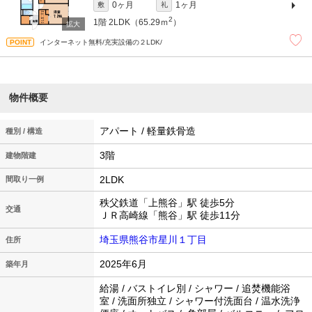
0ヶ月
1ヶ月
敷
礼
2
1階
2LDK（65.29ｍ
）
インターネット無料/充実設備の２LDK/
物件概要
アパート / 軽量鉄骨造
種別 / 構造
3階
建物階建
2LDK
間取り一例
秩父鉄道「上熊谷」駅 徒歩5分
交通
ＪＲ高崎線「熊谷」駅 徒歩11分
埼玉県熊谷市星川１丁目
住所
2025年6月
築年月
給湯 / バストイレ別 / シャワー / 追焚機能浴
室 / 洗面所独立 / シャワー付洗面台 / 温水洗浄