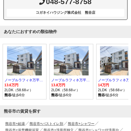
048-577-8758
コガネイハウジング株式会社 熊谷店
あなたにおすすめの類似物件
ノーブルラフィネ万平町 B
ノーブルラフィネ万平町 B
13.6万円
13.8万円
14万円
2LDK（58.68㎡）
2LDK（58.68㎡）
2LDK（58.68㎡）
熊谷
/徒歩6分
熊谷
/徒歩6分
熊谷
/徒歩6分
熊谷市の賃貸を探す
熊谷市+給湯
熊谷市+バストイレ別
熊谷市+シャワー
熊谷市+追焚機能浴室
熊谷市+洗面所独立
熊谷市+シャワー付洗面台