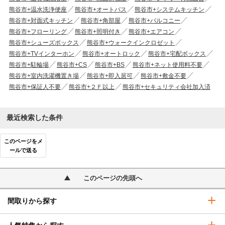
熊谷市+温水洗浄便座
熊谷市+オートバス
熊谷市+システムキッチン
熊谷市+対面式キッチン
熊谷市+角部屋
熊谷市+バルコニー
熊谷市+フローリング
熊谷市+照明付き
熊谷市+エアコン
熊谷市+シューズボックス
熊谷市+ウォークインクロゼット
熊谷市+TVインターホン
熊谷市+オートロック
熊谷市+宅配ボックス
熊谷市+駐輪場
熊谷市+CS
熊谷市+BS
熊谷市+ネット使用料不要
熊谷市+室内洗濯機置き場
熊谷市+即入居可
熊谷市+敷金不要
熊谷市+保証人不要
熊谷市+２Ｆ以上
熊谷市+セキュリティ会社加入済
最近検索した条件
このページをメ
ールで送る
このページの先頭へ
間取りから探す