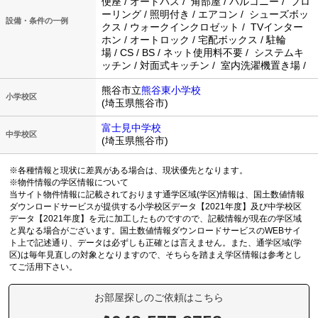
便座 / オートバス / 角部屋 / バルコニー / フロ
ーリング / 照明付き / エアコン / シューズボッ
設備・条件の一例
クス / ウォークインクロゼット / TVインター
ホン / オートロック / 宅配ボックス / 駐輪
場 / CS / BS / ネット使用料不要 / システムキ
ッチン / 対面式キッチン / 室内洗濯機置き場 /
熊谷市立
熊谷東小学校
小学校区
(埼玉県熊谷市)
富士見中学校
中学校区
(埼玉県熊谷市)
※各種情報と現状に差異がある場合は、現状優先となります。
※物件情報の学区情報について
当サイト物件情報に記載されております通学区域(学区)情報は、国土数値情報
ダウンロードサービスが提供する小学校区データ【2021年度】及び中学校区
データ【2021年度】を元に加工したものですので、記載情報が現在の学区域
と異なる場合がございます。国土数値情報ダウンロードサービスのWEBサイ
ト上で記述通り、データは必ずしも正確とは言えません。また、通学区域(学
区)は毎年見直しの対象となりますので、そちらを踏まえ学区情報は参考とし
てご活用下さい。
お部屋探しのご依頼はこちら