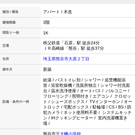
アパート / 木造
種別 / 構造
3階
建物階建
1K
間取り一例
秩父鉄道「石原」駅 徒歩24分
交通
ＪＲ高崎線「熊谷」駅 徒歩37分
埼玉県熊谷市大原２丁目
住所
新築
築年月
給湯 / バストイレ別 / シャワー / 追焚機能浴
室 / 浴室乾燥機 / 洗面所独立 / シャワー付洗面
台 / 温水洗浄便座 / オートバス / バルコニー /
フローリング / 照明付き / エアコン / クロゼッ
ト / シューズボックス / TVインターホン / オー
設備・条件の一例
トロック / 宅配ボックス / 駐輪場 / CS / BS / 防
犯カメラ / ネット使用料不要 / システムキッチ
ン / IHクッキングヒーター / 室内洗濯機置き
場 /
熊谷市立
大幡小学校