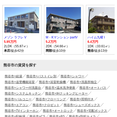
メゾン ラフレ V
M・Kマンション partV
ハイム九曜 I
5.95万円
5.2万円
6.4万円
2LDK（55.87㎡）
2DK（54.66㎡）
1DK（33.61㎡）
本庄
/徒歩42分
岡部
/徒歩10分
熊谷
/徒歩13分
熊谷市の賃貸を探す
熊谷市+給湯
熊谷市+バストイレ別
熊谷市+シャワー
熊谷市+追焚機能浴室
熊谷市+浴室乾燥機
熊谷市+洗面所独立
熊谷市+シャワー付洗面台
熊谷市+温水洗浄便座
熊谷市+オートバス
熊谷市+システムキッチン
熊谷市+IHクッキングヒーター
熊谷市+バルコニー
熊谷市+フローリング
熊谷市+照明付き
熊谷市+エアコン
熊谷市+クロゼット
熊谷市+シューズボックス
熊谷市+TVインターホン
熊谷市+オートロック
熊谷市+宅配ボックス
熊谷市+駐輪場
熊谷市+CS
熊谷市+BS
熊谷市+防犯カメラ