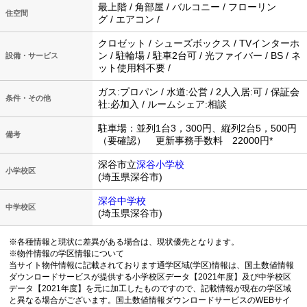
最上階 / 角部屋 / バルコニー / フローリン
住空間
グ / エアコン /
クロゼット / シューズボックス / TVインターホ
ン / 駐輪場 / 駐車2台可 / 光ファイバー / BS / ネ
設備・サービス
ット使用料不要 /
ガス:プロパン / 水道:公営 / 2人入居:可 / 保証会
条件・その他
社:必加入 / ルームシェア:相談
駐車場：並列1台3，300円、縦列2台5，500円
備考
（要確認） 更新事務手数料 22000円*
深谷市立
深谷小学校
小学校区
(埼玉県深谷市)
深谷中学校
中学校区
(埼玉県深谷市)
※各種情報と現状に差異がある場合は、現状優先となります。
※物件情報の学区情報について
当サイト物件情報に記載されております通学区域(学区)情報は、国土数値情報
ダウンロードサービスが提供する小学校区データ【2021年度】及び中学校区
データ【2021年度】を元に加工したものですので、記載情報が現在の学区域
と異なる場合がございます。国土数値情報ダウンロードサービスのWEBサイ