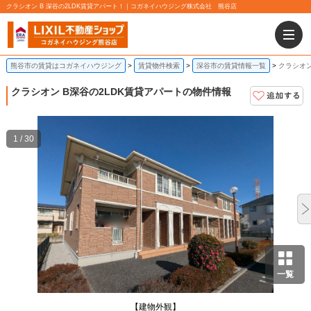
クラシオン B 深谷の2LDK賃貸アパート！｜コガネイハウジング株式会社 熊谷店
熊谷市の賃貸はコガネイハウジング
賃貸物件検索
深谷市の賃貸情報一覧
クラシオン
クラシオン B
深谷の2LDK賃貸アパートの物件情報
1 / 30
一覧
【建物外観】