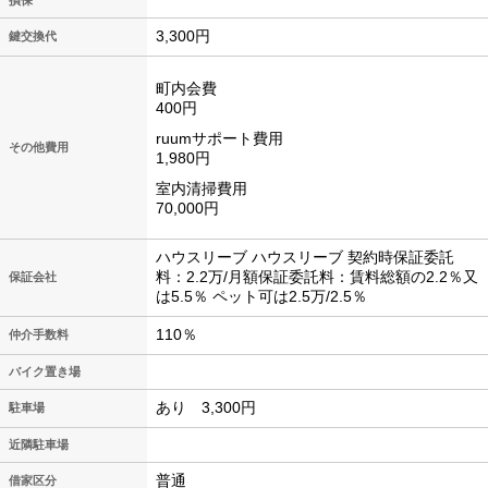
損保
3,300円
鍵交換代
町内会費
400円
ruumサポート費用
その他費用
1,980円
室内清掃費用
70,000円
ハウスリーブ ハウスリーブ 契約時保証委託
料：2.2万/月額保証委託料：賃料総額の2.2％又
保証会社
は5.5％ ペット可は2.5万/2.5％
110％
仲介手数料
バイク置き場
あり 3,300円
駐車場
近隣駐車場
普通
借家区分