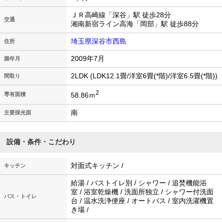
ＪＲ高崎線「深谷」駅 徒歩28分
交通
湘南新宿ライン高海「岡部」駅 徒歩88分
埼玉県深谷市西島
住所
2009年7月
築年月
2LDK (LDK12.1畳/洋室6畳(*階)/洋室6.5畳(*階))
間取り
2
58.86ｍ
専有面積
南
主要採光面
設備・条件・こだわり
対面式キッチン /
キッチン
給湯 / バストイレ別 / シャワー / 追焚機能浴
室 / 浴室乾燥機 / 洗面所独立 / シャワー付洗面
バス・トイレ
台 / 温水洗浄便座 / オートバス / 室内洗濯機置
き場 /