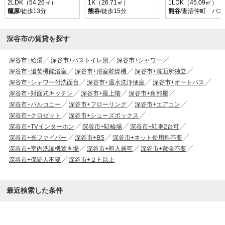
2LDK（54.26㎡）
1K（26.71㎡）
1LDK（45.09㎡）
籠原
/徒歩13分
熊谷
/徒歩15分
熊谷
/妻沼仲町 バス
深谷市の賃貸を探す
深谷市+給湯
深谷市+バストイレ別
深谷市+シャワー
深谷市+追焚機能浴室
深谷市+浴室乾燥機
深谷市+洗面所独立
深谷市+シャワー付洗面台
深谷市+温水洗浄便座
深谷市+オートバス
深谷市+対面式キッチン
深谷市+最上階
深谷市+角部屋
深谷市+バルコニー
深谷市+フローリング
深谷市+エアコン
深谷市+クロゼット
深谷市+シューズボックス
深谷市+TVインターホン
深谷市+駐輪場
深谷市+駐車2台可
深谷市+光ファイバー
深谷市+BS
深谷市+ネット使用料不要
深谷市+室内洗濯機置き場
深谷市+即入居可
深谷市+敷金不要
深谷市+保証人不要
深谷市+２Ｆ以上
最近検索した条件