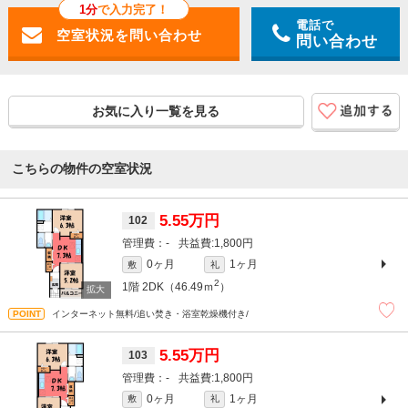
1分
で入力完了！
電話で
問い合わせ
お気に入り一覧を見る
こちらの物件の空室状況
5.55万円
102
-
1,800円
0ヶ月
1ヶ月
敷
礼
2
1階
2DK（46.49ｍ
）
インターネット無料/追い焚き・浴室乾燥機付き/
5.55万円
103
-
1,800円
0ヶ月
1ヶ月
敷
礼