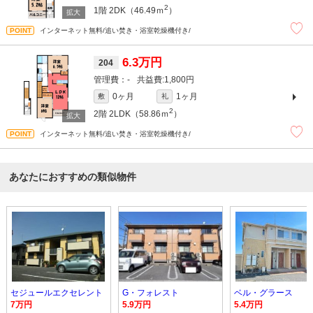
2
1階
2DK（46.49ｍ
）
インターネット無料/追い焚き・浴室乾燥機付き/
6.3万円
204
-
1,800円
0ヶ月
1ヶ月
敷
礼
2
2階
2LDK（58.86ｍ
）
インターネット無料/追い焚き・浴室乾燥機付き/
あなたにおすすめの類似物件
セジュールエクセレント
G・フォレスト
ベル・グラース
7万円
5.9万円
5.4万円