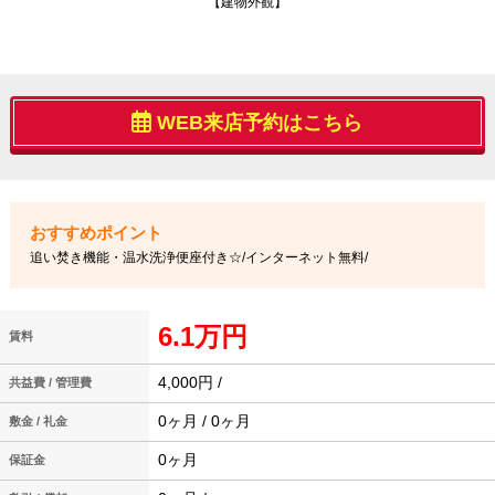
【建物外観】
WEB来店予約はこちら
追い焚き機能・温水洗浄便座付き☆/インターネット無料/
6.1万円
賃料
4,000円 /
共益費 / 管理費
0ヶ月 / 0ヶ月
敷金 / 礼金
0ヶ月
保証金