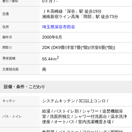
0ヶ月 / -
敷引 / 償却
ＪＲ高崎線「深谷」駅 徒歩19分
交通
湘南新宿ライン高海「岡部」駅 徒歩73分
埼玉県深谷市田谷
住所
2000年6月
築年月
2DK (DK9畳/洋室7畳(*階)/洋室6畳(*階))
間取り
2
55.44ｍ
専有面積
南
主要採光面
設備・条件・こだわり
システムキッチン / 3口以上コンロ /
キッチン
給湯 / バストイレ別 / シャワー / 追焚機能浴
室 / 洗面所独立 / シャワー付洗面台 / 温水洗浄
バス・トイレ
便座 / オートバス / 室内洗濯機置き場 /
角部屋 / バルコニー / フローリング / 照明付