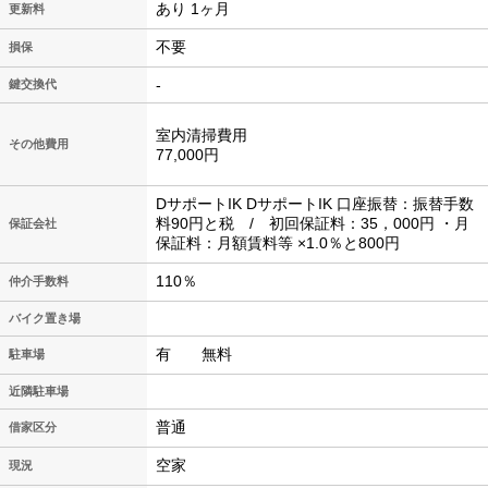
あり 1ヶ月
更新料
不要
損保
-
鍵交換代
室内清掃費用
その他費用
77,000円
DサポートIK DサポートIK 口座振替：振替手数
料90円と税 / 初回保証料：35，000円 ・月
保証会社
保証料：月額賃料等 ×1.0％と800円
110％
仲介手数料
バイク置き場
有 無料
駐車場
近隣駐車場
普通
借家区分
空家
現況