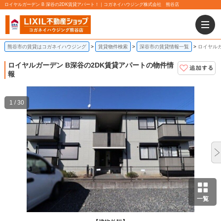
ロイヤルガーデン B 深谷の2DK賃貸アパート！｜コガネイハウジング株式会社 熊谷店
熊谷市の賃貸はコガネイハウジング
賃貸物件検索
深谷市の賃貸情報一覧
ロイヤルガ
ロイヤルガーデン B
深谷の2DK賃貸アパートの物件情
報
1 / 30
一覧