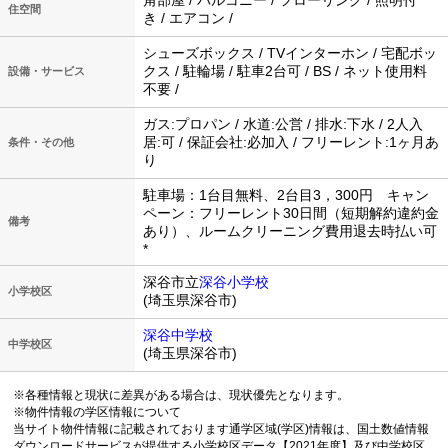
住空間
き / エアコン /
シューズボックス / TVインターホン / 宅配ボッ
クス / 駐輪場 / 駐車2台可 / BS / ネット使用料
設備・サービス
不要 /
ガス:プロパン / 水道:公営 / 排水:下水 / 2人入
居:可 / 保証会社:必加入 / フリーレント:1ヶ月あ
条件・その他
り
駐車場：1台目無料、2台目3，300円 キャン
ペーン：フリーレント30日間（短期解約違約金
備考
あり）、ルームクリーニング費用退去時払い可
*
深谷市立
深谷小学校
小学校区
(埼玉県深谷市)
深谷中学校
中学校区
(埼玉県深谷市)
※各種情報と現状に差異がある場合は、現状優先となります。
※物件情報の学区情報について
当サイト物件情報に記載されております通学区域(学区)情報は、国土数値情報
ダウンロードサービスが提供する小学校区データ【2021年度】及び中学校区