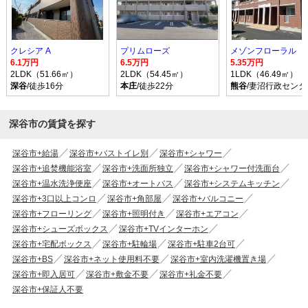
クレシア A
プリムローズ
メゾンフローラル
6.1万円
6.5万円
5.35万円
2LDK（51.66㎡）
2LDK（54.45㎡）
1LDK（46.49㎡）
深谷
/徒歩16分
本庄
/徒歩22分
熊谷
/妻沼行政センタ
深谷市の賃貸を探す
深谷市+給湯
深谷市+バストイレ別
深谷市+シャワー
深谷市+追焚機能浴室
深谷市+洗面所独立
深谷市+シャワー付洗面台
深谷市+温水洗浄便座
深谷市+オートバス
深谷市+システムキッチン
深谷市+3口以上コンロ
深谷市+角部屋
深谷市+バルコニー
深谷市+フローリング
深谷市+照明付き
深谷市+エアコン
深谷市+シューズボックス
深谷市+TVインターホン
深谷市+宅配ボックス
深谷市+駐輪場
深谷市+駐車2台可
深谷市+BS
深谷市+ネット使用料不要
深谷市+室内洗濯機置き場
深谷市+即入居可
深谷市+敷金不要
深谷市+礼金不要
深谷市+保証人不要