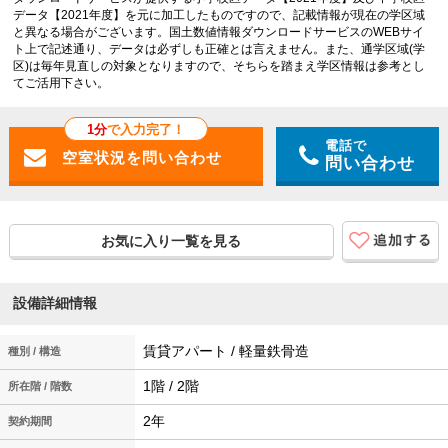
データ【2021年度】を元に加工したものですので、記載情報が現在の学区域
と異なる場合がございます。国土数値情報ダウンロードサービスのWEBサイ
ト上で記述通り、データは必ずしも正確とは言えません。また、通学区域(学
区)は毎年見直しの対象となりますので、そちらを踏まえ学区情報は参考とし
てご活用下さい。
1分
で入力完了！
電話で
問い合わせ
お気に入り一覧を見る
設備詳細情報
賃貸アパート / 軽量鉄骨造
種別 / 構造
1階 / 2階
所在階 / 階数
2年
契約期間