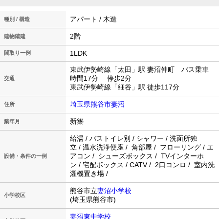
アパート / 木造
種別 / 構造
2階
建物階建
1LDK
間取り一例
東武伊勢崎線「太田」駅 妻沼仲町 バス乗車
時間17分 停歩2分
交通
東武伊勢崎線「細谷」駅 徒歩117分
埼玉県熊谷市妻沼
住所
新築
築年月
給湯 / バストイレ別 / シャワー / 洗面所独
立 / 温水洗浄便座 / 角部屋 / フローリング / エ
アコン / シューズボックス / TVインターホ
設備・条件の一例
ン / 宅配ボックス / CATV / 2口コンロ / 室内洗
濯機置き場 /
熊谷市立
妻沼小学校
小学校区
(埼玉県熊谷市)
妻沼東中学校