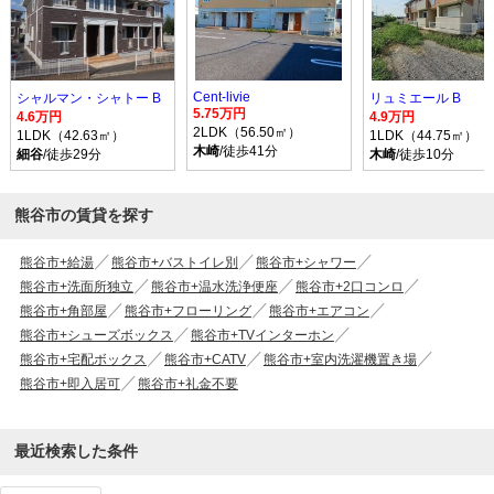
Cent-livie
シャルマン・シャトー B
リュミエール B
5.75万円
4.6万円
4.9万円
2LDK（56.50㎡）
1LDK（42.63㎡）
1LDK（44.75㎡）
木崎
/徒歩41分
細谷
/徒歩29分
木崎
/徒歩10分
熊谷市の賃貸を探す
熊谷市+給湯
熊谷市+バストイレ別
熊谷市+シャワー
熊谷市+洗面所独立
熊谷市+温水洗浄便座
熊谷市+2口コンロ
熊谷市+角部屋
熊谷市+フローリング
熊谷市+エアコン
熊谷市+シューズボックス
熊谷市+TVインターホン
熊谷市+宅配ボックス
熊谷市+CATV
熊谷市+室内洗濯機置き場
熊谷市+即入居可
熊谷市+礼金不要
最近検索した条件