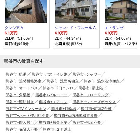
クレシア A
シャン・ド・フルール A
エトランゼ
6.1万円
4.9万円
4.9万円
2LDK（51.66㎡）
2DK（44.34㎡）
2DK（54.66㎡）
深谷
/徒歩16分
北鴻巣
/徒歩73分
鴻巣
/丸貫 バス乗車
熊谷市の賃貸を探す
熊谷市+給湯
熊谷市+バストイレ別
熊谷市+シャワー
熊谷市+追焚機能浴室
熊谷市+洗面所独立
熊谷市+温水洗浄便座
熊谷市+オートバス
熊谷市+2口コンロ
熊谷市+最上階
熊谷市+角部屋
熊谷市+バルコニー
熊谷市+フローリング
熊谷市+照明付き
熊谷市+エアコン
熊谷市+シューズボックス
熊谷市+TVインターホン
熊谷市+駐輪場
熊谷市+駐車2台可
熊谷市+ネット使用料不要
熊谷市+室内洗濯機置き場
熊谷市+即入居可
熊谷市+敷金不要
熊谷市+礼金不要
熊谷市+保証人不要
熊谷市+２Ｆ以上