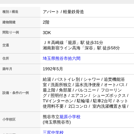
アパート / 軽量鉄骨造
種別 / 構造
2階
建物階建
3DK
間取り一例
ＪＲ高崎線「籠原」駅 徒歩31分
交通
湘南新宿ライン高海「深谷」駅 徒歩58分
埼玉県熊谷市拾六間
住所
1992年5月
築年月
給湯 / バストイレ別 / シャワー / 追焚機能浴
室 / 洗面所独立 / 温水洗浄便座 / オートバス /
最上階 / 角部屋 / バルコニー / フローリン
設備・条件の一例
グ / 照明付き / エアコン / シューズボックス /
TVインターホン / 駐輪場 / 駐車2台可 / ネット
使用料不要 / 2口コンロ / 室内洗濯機置き場 /
熊谷市立
籠原小学校
小学校区
(埼玉県熊谷市)
三尻中学校