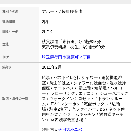
アパート / 軽量鉄骨造
種別 / 構造
2階
建物階建
2LDK
間取り一例
秩父鉄道「東行田」駅 徒歩25分
交通
東武伊勢崎線「羽生」駅 徒歩90分
埼玉県行田市藤原町２丁目
住所
2011年2月
築年月
給湯 / バストイレ別 / シャワー / 追焚機能浴
室 / 洗面所独立 / シャワー付洗面台 / 温水洗浄
便座 / オートバス / 最上階 / 角部屋 / バルコニ
ー / フローリング / エアコン / シューズボック
ス / ウォークインクロゼット / トランクルー
設備・条件の一例
ム / TVインターホン / 宅配ボックス / 駐輪
場 / 駐車2台可 / 光ファイバー / BS / ネット使
用料不要 / システムキッチン / 対面式キッチ
ン / 室内洗濯機置き場 /
行田市立
太田西小学校