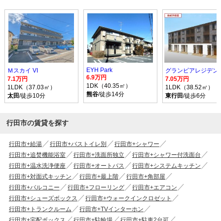
EYH Park
Ｍスカイ VI
グランビアレジデン
6.9万円
7.1万円
7.05万円
1DK（40.35㎡）
1LDK（37.03㎡）
1LDK（38.52㎡）
熊谷
/徒歩14分
太田
/徒歩10分
東行田
/徒歩6分
行田市の賃貸を探す
行田市+給湯
行田市+バストイレ別
行田市+シャワー
行田市+追焚機能浴室
行田市+洗面所独立
行田市+シャワー付洗面台
行田市+温水洗浄便座
行田市+オートバス
行田市+システムキッチン
行田市+対面式キッチン
行田市+最上階
行田市+角部屋
行田市+バルコニー
行田市+フローリング
行田市+エアコン
行田市+シューズボックス
行田市+ウォークインクロゼット
行田市+トランクルーム
行田市+TVインターホン
行田市+宅配ボックス
行田市+駐輪場
行田市+駐車2台可