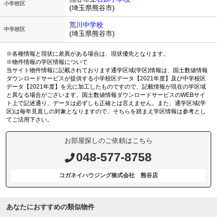
小学校区
(埼玉県熊谷市)
荒川中学校
中学校区
(埼玉県熊谷市)
※各種情報と現状に差異がある場合は、現状優先となります。
※物件情報の学区情報について
当サイト物件情報に記載されております通学区域(学区)情報は、国土数値情報
ダウンロードサービスが提供する小学校区データ【2021年度】及び中学校区
データ【2021年度】を元に加工したものですので、記載情報が現在の学区域
と異なる場合がございます。国土数値情報ダウンロードサービスのWEBサイ
ト上で記述通り、データは必ずしも正確とは言えません。また、通学区域(学
区)は毎年見直しの対象となりますので、そちらを踏まえ学区情報は参考とし
てご活用下さい。
お部屋探しのご依頼はこちら
048-577-8758
コガネイハウジング株式会社 熊谷店
あなたにおすすめの類似物件