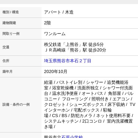
アパート / 木造
種別 / 構造
2階
建物階建
ワンルーム
間取り一例
秩父鉄道「上熊谷」駅 徒歩5分
交通
ＪＲ高崎線「熊谷」駅 徒歩20分
埼玉県熊谷市本石２丁目
住所
2020年10月
築年月
給湯 / バストイレ別 / シャワー / 追焚機能浴
室 / 浴室乾燥機 / 洗面所独立 / シャワー付洗面
台 / 温水洗浄便座 / オートバス / 角部屋 / バル
コニー / フローリング / 照明付き / エアコン /
クロゼット / シューズボックス / 床下収納 / TV
設備・条件の一例
インターホン / 宅配ボックス / 駐輪
場 / CS / BS / 防犯カメラ / ネット使用料不要 /
システムキッチン / 2口コンロ / 室内洗濯機置
き場 /
熊谷市立
石原小学校