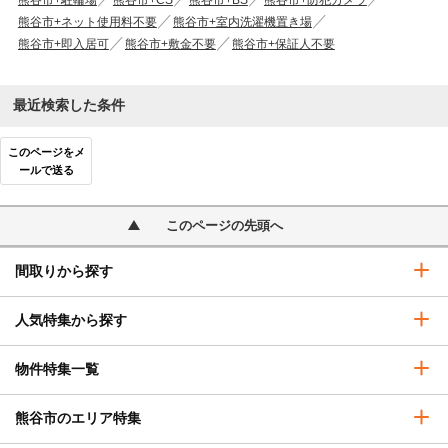
熊谷市+駐輪場
熊谷市+CS
熊谷市+BS
熊谷市+防犯カメラ
熊谷市+ネット使用料不要
熊谷市+室内洗濯機置き場
熊谷市+即入居可
熊谷市+敷金不要
熊谷市+保証人不要
最近検索した条件
このページをメ
ールで送る
このページの先頭へ
間取りから探す
人気特集から探す
物件特集一覧
熊谷市のエリア特集