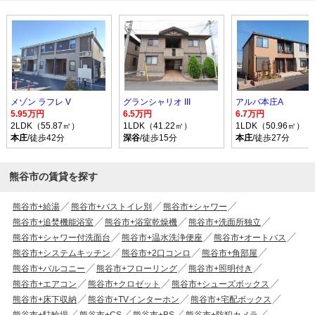
メゾン ラフレ V
グランシャリオ III
アルバ本庄A
5.95万円
6.5万円
6.7万円
2LDK（55.87㎡）
1LDK（41.22㎡）
1LDK（50.96㎡）
本庄
/徒歩42分
深谷
/徒歩15分
本庄
/徒歩27分
熊谷市の賃貸を探す
熊谷市+給湯
熊谷市+バストイレ別
熊谷市+シャワー
熊谷市+追焚機能浴室
熊谷市+浴室乾燥機
熊谷市+洗面所独立
熊谷市+シャワー付洗面台
熊谷市+温水洗浄便座
熊谷市+オートバス
熊谷市+システムキッチン
熊谷市+2口コンロ
熊谷市+角部屋
熊谷市+バルコニー
熊谷市+フローリング
熊谷市+照明付き
熊谷市+エアコン
熊谷市+クロゼット
熊谷市+シューズボックス
熊谷市+床下収納
熊谷市+TVインターホン
熊谷市+宅配ボックス