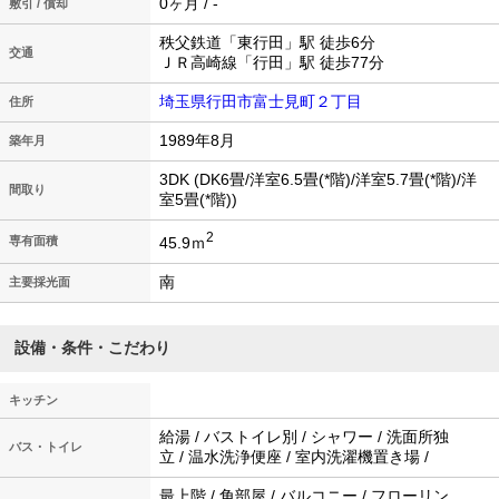
0ヶ月 / -
敷引 / 償却
秩父鉄道「東行田」駅 徒歩6分
交通
ＪＲ高崎線「行田」駅 徒歩77分
埼玉県行田市富士見町２丁目
住所
1989年8月
築年月
3DK (DK6畳/洋室6.5畳(*階)/洋室5.7畳(*階)/洋
間取り
室5畳(*階))
2
45.9ｍ
専有面積
南
主要採光面
設備・条件・こだわり
キッチン
給湯 / バストイレ別 / シャワー / 洗面所独
バス・トイレ
立 / 温水洗浄便座 / 室内洗濯機置き場 /
最上階 / 角部屋 / バルコニー / フローリン