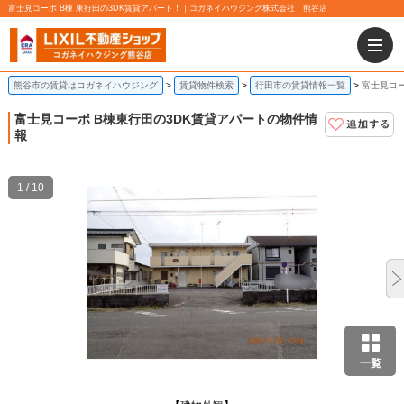
富士見コーポ B棟 東行田の3DK賃貸アパート！｜コガネイハウジング株式会社 熊谷店
熊谷市の賃貸はコガネイハウジング
賃貸物件検索
行田市の賃貸情報一覧
富士見コー
富士見コーポ B棟
東行田の3DK賃貸アパートの物件情
報
1 / 10
一覧