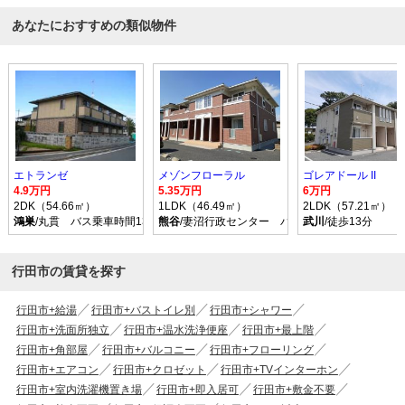
あなたにおすすめの類似物件
エトランゼ
メゾンフローラル
ゴレアドール II
4.9万円
5.35万円
6万円
2DK（54.66㎡）
1LDK（46.49㎡）
2LDK（57.21㎡）
鴻巣
/丸貫 バス乗車時間13分 停歩5分
熊谷
/妻沼行政センター バス乗車時間34分 停歩
武川
/徒歩13分
行田市の賃貸を探す
行田市+給湯
行田市+バストイレ別
行田市+シャワー
行田市+洗面所独立
行田市+温水洗浄便座
行田市+最上階
行田市+角部屋
行田市+バルコニー
行田市+フローリング
行田市+エアコン
行田市+クロゼット
行田市+TVインターホン
行田市+室内洗濯機置き場
行田市+即入居可
行田市+敷金不要