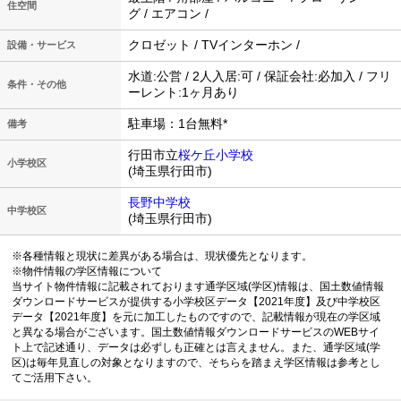
住空間
グ / エアコン /
クロゼット / TVインターホン /
設備・サービス
水道:公営 / 2人入居:可 / 保証会社:必加入 / フリ
条件・その他
ーレント:1ヶ月あり
駐車場：1台無料*
備考
行田市立
桜ケ丘小学校
小学校区
(埼玉県行田市)
長野中学校
中学校区
(埼玉県行田市)
※各種情報と現状に差異がある場合は、現状優先となります。
※物件情報の学区情報について
当サイト物件情報に記載されております通学区域(学区)情報は、国土数値情報
ダウンロードサービスが提供する小学校区データ【2021年度】及び中学校区
データ【2021年度】を元に加工したものですので、記載情報が現在の学区域
と異なる場合がございます。国土数値情報ダウンロードサービスのWEBサイ
ト上で記述通り、データは必ずしも正確とは言えません。また、通学区域(学
区)は毎年見直しの対象となりますので、そちらを踏まえ学区情報は参考とし
てご活用下さい。