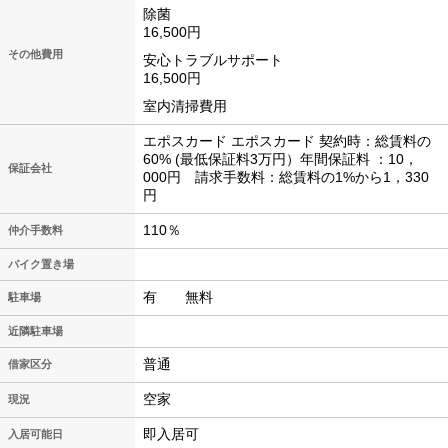
除菌
16,500円
その他費用
安心トラブルサポート
16,500円
室内清掃費用
エポスカード エポスカード 契約時：総賃料の
60% (最低保証料3万円）年間保証料 ：10，
保証会社
000円 請求手数料：総賃料の1%から1，330
円
110％
仲介手数料
バイク置き場
有 無料
駐車場
近隣駐車場
普通
借家区分
空家
現況
即入居可
入居可能日