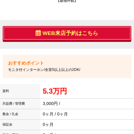
【建物外観】
WEB来店予約はこちら
モニタ付インターホン/全室5以上以上の2DK/
5.3万円
賃料
3,000円 /
共益費 / 管理費
0ヶ月 / 0ヶ月
敷金 / 礼金
0ヶ月
保証金