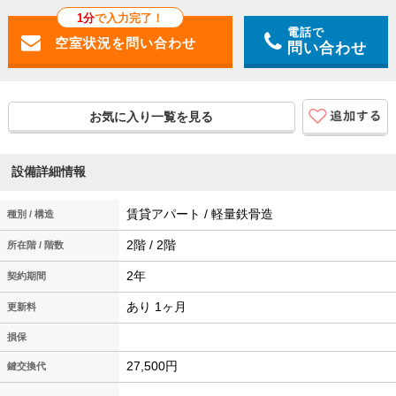
1分
で入力完了！
電話で
問い合わせ
お気に入り一覧を見る
設備詳細情報
賃貸アパート / 軽量鉄骨造
種別 / 構造
2階 / 2階
所在階 / 階数
2年
契約期間
あり 1ヶ月
更新料
損保
27,500円
鍵交換代