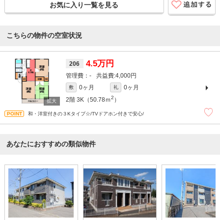
お気に入り一覧を見る
こちらの物件の空室状況
4.5万円
206
-
4,000円
0ヶ月
0ヶ月
敷
礼
2
2階
3K（50.78ｍ
）
和・洋室付きの３Kタイプ☆/TVドアホン付きで安心/
あなたにおすすめの類似物件