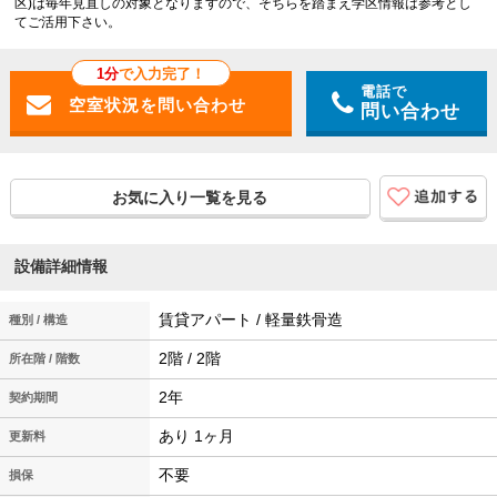
区)は毎年見直しの対象となりますので、そちらを踏まえ学区情報は参考とし
てご活用下さい。
1分
で入力完了！
電話で
問い合わせ
お気に入り一覧を見る
設備詳細情報
賃貸アパート / 軽量鉄骨造
種別 / 構造
2階 / 2階
所在階 / 階数
2年
契約期間
あり 1ヶ月
更新料
不要
損保