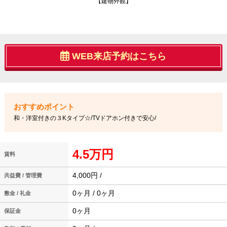
【建物外観】
WEB来店予約はこちら
和・洋室付きの３Kタイプ☆/TVドアホン付きで安心/
4.5万円
賃料
4,000円 /
共益費 / 管理費
0ヶ月 / 0ヶ月
敷金 / 礼金
0ヶ月
保証金