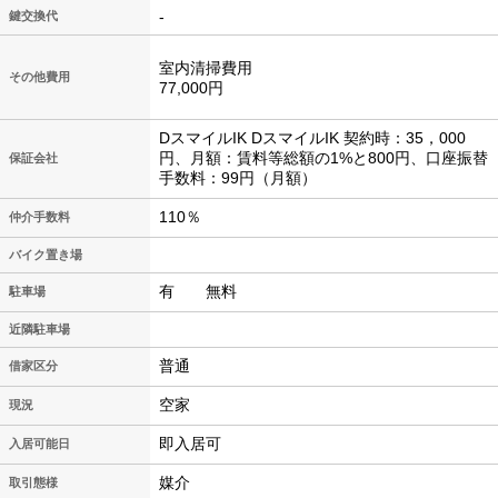
-
鍵交換代
室内清掃費用
その他費用
77,000円
DスマイルIK DスマイルIK 契約時：35，000
円、月額：賃料等総額の1%と800円、口座振替
保証会社
手数料：99円（月額）
110％
仲介手数料
バイク置き場
有 無料
駐車場
近隣駐車場
普通
借家区分
空家
現況
即入居可
入居可能日
媒介
取引態様