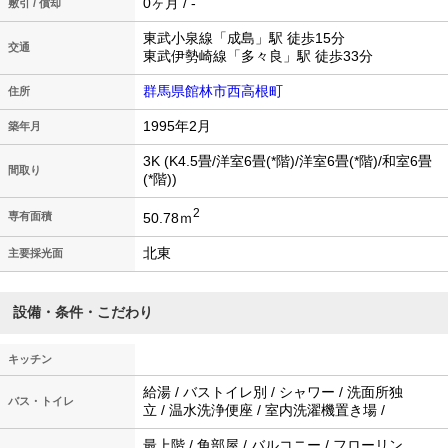
0ヶ月 / -
敷引 / 償却
東武小泉線「成島」駅 徒歩15分
交通
東武伊勢崎線「多々良」駅 徒歩33分
群馬県館林市西高根町
住所
1995年2月
築年月
3K (K4.5畳/洋室6畳(*階)/洋室6畳(*階)/和室6畳
間取り
(*階))
2
50.78ｍ
専有面積
北東
主要採光面
設備・条件・こだわり
キッチン
給湯 / バストイレ別 / シャワー / 洗面所独
バス・トイレ
立 / 温水洗浄便座 / 室内洗濯機置き場 /
最上階 / 角部屋 / バルコニー / フローリン