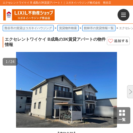
エクセレントワイケイ B 成島の3K賃貸アパート！｜コガネイハウジング株式会社 熊谷店
熊谷市の賃貸はコガネイハウジング
賃貸物件検索
館林市の賃貸情報一覧
エクセレン
エクセレントワイケイ B
成島の3K賃貸アパートの物件
情報
1 / 24
一覧