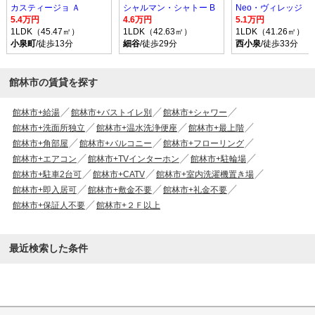
カスティージョ Ａ
シャルマン・シャトー B
Neo・ヴィレッジ
5.4万円
4.6万円
5.1万円
1LDK（45.47㎡）
1LDK（42.63㎡）
1LDK（41.26㎡）
小泉町
/徒歩13分
細谷
/徒歩29分
西小泉
/徒歩33分
館林市の賃貸を探す
館林市+給湯
館林市+バストイレ別
館林市+シャワー
館林市+洗面所独立
館林市+温水洗浄便座
館林市+最上階
館林市+角部屋
館林市+バルコニー
館林市+フローリング
館林市+エアコン
館林市+TVインターホン
館林市+駐輪場
館林市+駐車2台可
館林市+CATV
館林市+室内洗濯機置き場
館林市+即入居可
館林市+敷金不要
館林市+礼金不要
館林市+保証人不要
館林市+２Ｆ以上
最近検索した条件