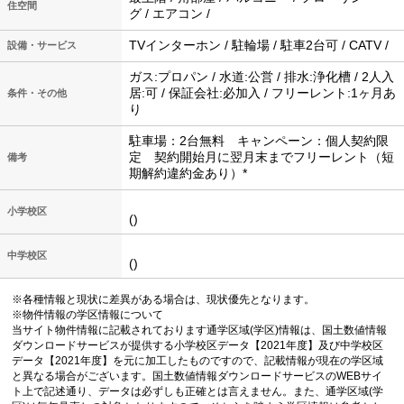
住空間
グ / エアコン /
TVインターホン / 駐輪場 / 駐車2台可 / CATV /
設備・サービス
ガス:プロパン / 水道:公営 / 排水:浄化槽 / 2人入
居:可 / 保証会社:必加入 / フリーレント:1ヶ月あ
条件・その他
り
駐車場：2台無料 キャンペーン：個人契約限
定 契約開始月に翌月末までフリーレント（短
備考
期解約違約金あり）*
小学校区
()
中学校区
()
※各種情報と現状に差異がある場合は、現状優先となります。
※物件情報の学区情報について
当サイト物件情報に記載されております通学区域(学区)情報は、国土数値情報
ダウンロードサービスが提供する小学校区データ【2021年度】及び中学校区
データ【2021年度】を元に加工したものですので、記載情報が現在の学区域
と異なる場合がございます。国土数値情報ダウンロードサービスのWEBサイ
ト上で記述通り、データは必ずしも正確とは言えません。また、通学区域(学