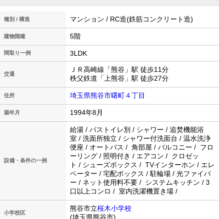
マンション / RC造(鉄筋コンクリート造)
種別 / 構造
5階
建物階建
3LDK
間取り一例
ＪＲ高崎線「熊谷」駅 徒歩11分
交通
秩父鉄道「上熊谷」駅 徒歩27分
埼玉県熊谷市曙町４丁目
住所
1994年8月
築年月
給湯 / バストイレ別 / シャワー / 追焚機能浴
室 / 洗面所独立 / シャワー付洗面台 / 温水洗浄
便座 / オートバス / 角部屋 / バルコニー / フロ
ーリング / 照明付き / エアコン / クロゼッ
設備・条件の一例
ト / シューズボックス / TVインターホン / エレ
ベーター / 宅配ボックス / 駐輪場 / 光ファイバ
ー / ネット使用料不要 / システムキッチン / 3
口以上コンロ / 室内洗濯機置き場 /
熊谷市立
桜木小学校
小学校区
(埼玉県熊谷市)