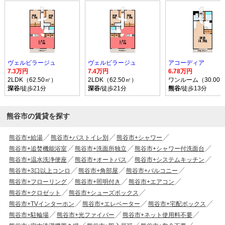
ヴェルビラージュ
ヴェルビラージュ
アコーディア
7.3万円
7.4万円
6.78万円
2LDK（62.50㎡）
2LDK（62.50㎡）
ワンルーム（30.00
深谷
/徒歩21分
深谷
/徒歩21分
熊谷
/徒歩13分
熊谷市の賃貸を探す
熊谷市+給湯
熊谷市+バストイレ別
熊谷市+シャワー
熊谷市+追焚機能浴室
熊谷市+洗面所独立
熊谷市+シャワー付洗面台
熊谷市+温水洗浄便座
熊谷市+オートバス
熊谷市+システムキッチン
熊谷市+3口以上コンロ
熊谷市+角部屋
熊谷市+バルコニー
熊谷市+フローリング
熊谷市+照明付き
熊谷市+エアコン
熊谷市+クロゼット
熊谷市+シューズボックス
熊谷市+TVインターホン
熊谷市+エレベーター
熊谷市+宅配ボックス
熊谷市+駐輪場
熊谷市+光ファイバー
熊谷市+ネット使用料不要