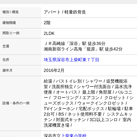
アパート / 軽量鉄骨造
種別 / 構造
2階
建物階建
2LDK
間取り一例
ＪＲ高崎線「深谷」駅 徒歩36分
交通
湘南新宿ライン高海「籠原」駅 徒歩42分
埼玉県深谷市上柴町東７丁目
住所
2016年2月
築年月
給湯 / バストイレ別 / シャワー / 追焚機能浴
室 / 洗面所独立 / シャワー付洗面台 / 温水洗浄
便座 / オートバス / 最上階 / 角部屋 / バルコニ
ー / フローリング / エアコン / クロゼット / シ
ューズボックス / ウォークインクロゼット /
設備・条件の一例
TVインターホン / 宅配ボックス / 駐輪場 / 駐車
2台可 / BS / ネット使用料不要 / システムキッ
チン / 対面式キッチン / 3口以上コンロ / 室内
洗濯機置き場 /
深谷市立
上柴東小学校