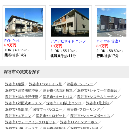
EYH Park
アクアビサイド コンフォルト I
ロイヤル 信濃 C
6.9万円
7.1万円
8.5万円
1DK（40.35㎡）
2LDK（55.10㎡）
2LDK（58.60㎡）
熊谷
/徒歩14分
北鴻巣
/徒歩11分
行田
/徒歩17分
深谷市の賃貸を探す
深谷市+給湯
深谷市+バストイレ別
深谷市+シャワー
深谷市+追焚機能浴室
深谷市+洗面所独立
深谷市+シャワー付洗面台
深谷市+温水洗浄便座
深谷市+オートバス
深谷市+システムキッチン
深谷市+対面式キッチン
深谷市+3口以上コンロ
深谷市+最上階
深谷市+角部屋
深谷市+バルコニー
深谷市+フローリング
深谷市+エアコン
深谷市+クロゼット
深谷市+シューズボックス
深谷市+ウォークインクロゼット
深谷市+TVインターホン
深谷市+宅配ボックス
深谷市+駐輪場
深谷市+駐車2台可