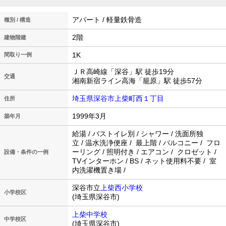
アパート / 軽量鉄骨造
種別 / 構造
2階
建物階建
1K
間取り一例
ＪＲ高崎線「深谷」駅 徒歩19分
交通
湘南新宿ライン高海「籠原」駅 徒歩57分
埼玉県深谷市上柴町西１丁目
住所
1999年3月
築年月
給湯 / バストイレ別 / シャワー / 洗面所独
立 / 温水洗浄便座 / 最上階 / バルコニー / フロ
ーリング / 照明付き / エアコン / クロゼット /
設備・条件の一例
TVインターホン / BS / ネット使用料不要 / 室
内洗濯機置き場 /
深谷市立
上柴西小学校
小学校区
(埼玉県深谷市)
上柴中学校
中学校区
(埼玉県深谷市)