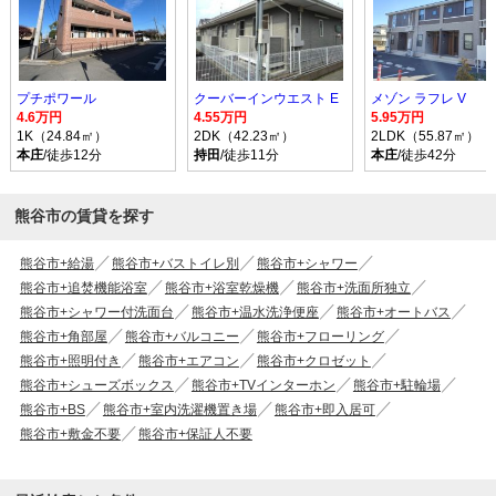
プチポワール
クーバーインウエスト E
メゾン ラフレ V
4.6万円
4.55万円
5.95万円
1K（24.84㎡）
2DK（42.23㎡）
2LDK（55.87㎡）
本庄
/徒歩12分
持田
/徒歩11分
本庄
/徒歩42分
熊谷市の賃貸を探す
熊谷市+給湯
熊谷市+バストイレ別
熊谷市+シャワー
熊谷市+追焚機能浴室
熊谷市+浴室乾燥機
熊谷市+洗面所独立
熊谷市+シャワー付洗面台
熊谷市+温水洗浄便座
熊谷市+オートバス
熊谷市+角部屋
熊谷市+バルコニー
熊谷市+フローリング
熊谷市+照明付き
熊谷市+エアコン
熊谷市+クロゼット
熊谷市+シューズボックス
熊谷市+TVインターホン
熊谷市+駐輪場
熊谷市+BS
熊谷市+室内洗濯機置き場
熊谷市+即入居可
熊谷市+敷金不要
熊谷市+保証人不要