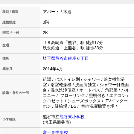
アパート / 木造
種別 / 構造
3階
建物階建
2K
間取り一例
ＪＲ高崎線「熊谷」駅 徒歩17分
交通
秩父鉄道「上熊谷」駅 徒歩33分
埼玉県熊谷市銀座６丁目
住所
2014年4月
築年月
給湯 / バストイレ別 / シャワー / 追焚機能浴
室 / 浴室乾燥機 / 洗面所独立 / シャワー付洗面
台 / 温水洗浄便座 / オートバス / 角部屋 / バル
設備・条件の一例
コニー / フローリング / 照明付き / エアコン /
クロゼット / シューズボックス / TVインター
ホン / 駐輪場 / BS / 室内洗濯機置き場 /
熊谷市立
熊谷東小学校
小学校区
(埼玉県熊谷市)
富士見中学校