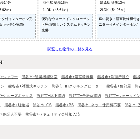
歩14分
羽生駅 徒歩18分
籠原駅 徒歩13分
8.92㎡）
1LDK（43.61㎡）
2LDK（54.26㎡）
ニタ付インターホン完
便利なウォークインクローゼッ
追い焚き・浴室乾燥機付き
ムキッチン完備/
ト完備/嬉しいシステムキッチン
ニター付きインターホン/
完備/
閲覧した物件の一覧を見る
す
市+シャワー
熊谷市+追焚機能浴室
熊谷市+浴室乾燥機
熊谷市+洗面所独立
熊
チン
熊谷市+対面式キッチン
熊谷市+IHクッキングヒーター
熊谷市+角部屋
熊
市+シューズボックス
熊谷市+床下収納
熊谷市+全居室収納
熊谷市+ウォークイ
ス
熊谷市+駐輪場
熊谷市+CS
熊谷市+BS
熊谷市+ネット使用料不要
熊谷市+
市+保証人不要
熊谷市+セキュリティ会社加入済