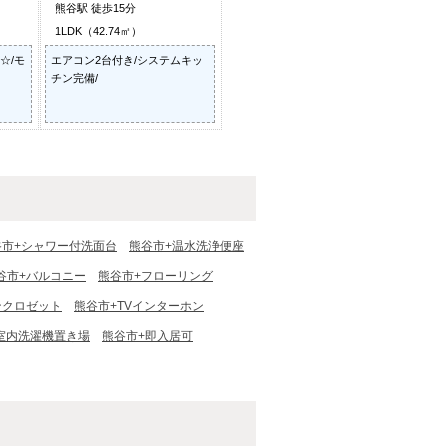
熊谷駅 徒歩15分
1LDK（42.74㎡）
☆/モ
エアコン2台付き/システムキッ
チン完備/
谷市+シャワー付洗面台
熊谷市+温水洗浄便座
谷市+バルコニー
熊谷市+フローリング
ンクロゼット
熊谷市+TVインターホン
室内洗濯機置き場
熊谷市+即入居可