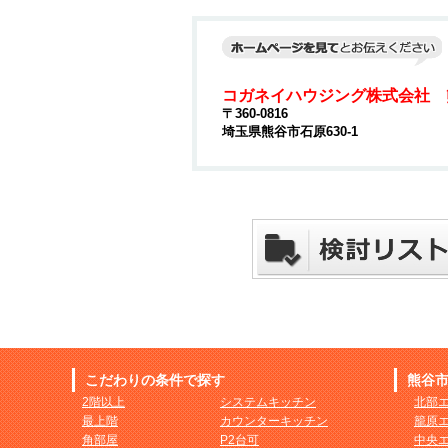
コガネイハウジング株式会社 
〒360-0816
埼玉県熊谷市石原630-1
こだわりの条件で探す
熊谷
2階以上
システムキッチン
北部
最上階
カウンターキッチン
籠原
角部屋
P2台可
中央