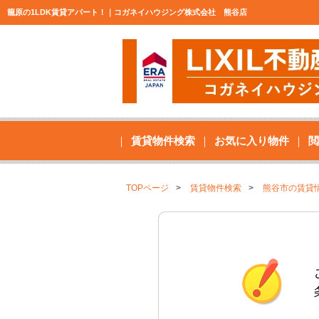
籠原の1LDK賃貸アパート！｜コガネイハウジング株式会社 熊谷店
賃貸物件検索
お気に入り物件
閲
TOPページ
賃貸物件検索
熊谷市の賃貸