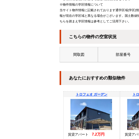
※物件情報の学区情報について
当サイト物件情報に記載されております通学区域(学区)
報が現在の学区域と異なる場合がございます。国土数値情
ちらを踏まえ学区情報は参考としてご活用下さい。
こちらの物件の空室状況
間取図
部屋番号
あなたにおすすめの類似物件
トロフェオ ガーデン
トロ
7.2万円
賃貸アパート
賃貸ア