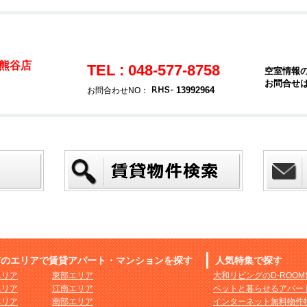
熊谷店
TEL : 048-577-8758
空室情報
お問合せ
13992964
お問合わせNO：
市のエリアで賃貸アパート・マンションを探す
人気特集で探す
エリア
東部エリア
大和リビングのD-ROO
エリア
江南エリア
ペットと暮らせるアパー
エリア
南部エリア
インターネット無料物件