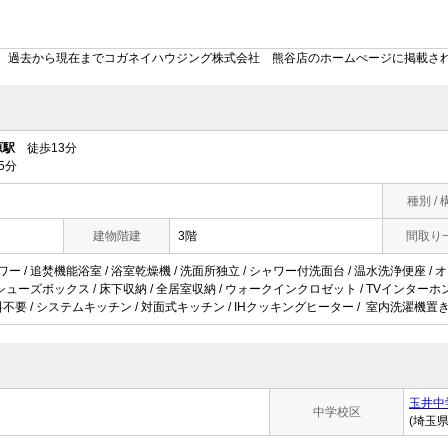
。過去から現在までコガネイハウジング株式会社 熊谷店のホームぺージに掲載さ
原駅
徒歩13分
5分
種別 / 
建物階建
3階
間取り
ワー / 追焚機能浴室 / 浴室乾燥機 / 洗面所独立 / シャワー付洗面台 / 温水洗浄便座 / 
 / シューズボックス / 床下収納 / 全居室収納 / ウォークインクロゼット / TVインターホン
ト使用料不要 / システムキッチン / 対面式キッチン / IHクッキングヒーター / 室内洗濯機置き
玉井中
中学校区
(埼玉