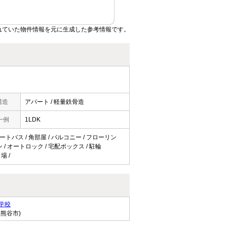
れていた物件情報を元に生成した参考情報です。
構造
アパート / 軽量鉄骨造
一例
1LDK
オートバス / 角部屋 / バルコニー / フローリン
 / オートロック / 宅配ボックス / 駐輪
場 /
学校
県熊谷市)