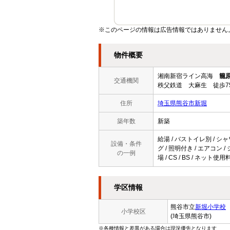
※このページの情報は広告情報ではありません
物件概要
湘南新宿ライン高海
籠
交通機関
秩父鉄道 大麻生 徒歩7
住所
埼玉県熊谷市新堀
築年数
新築
給湯 / バストイレ別 / シャ
設備・条件
グ / 照明付き / エアコン
の一例
場 / CS / BS / ネッ
学区情報
熊谷市立
新堀小学校
小学校区
(埼玉県熊谷市)
※各種情報と差異がある場合は現況優先となります