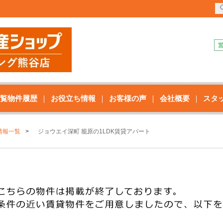
覧物件履歴
お役立ち情報
お客様の声
会社概要
スタ
情報一覧
ジョウエイ深町 籠原の1LDK賃貸アパート