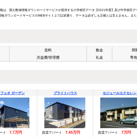
情報は、国土数値情報ダウンロードサービスが提供する小学校区データ【2021年度】及び中学校区デ
報ダウンロードサービスのWEBサイト上で記述通り、データは必ずしも正確とは言えません。また
賃料
敷金
間
共益費/管理費
礼金
専
フェオ ガーデン
ブライトハウス
セジュールエクセレン
7.7万円
7.45万円
7万円
パート
賃貸アパート
賃貸アパート