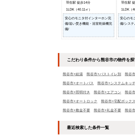
羽生駅 徒歩14分
羽生駅 徒
1LDK（40.11㎡）
1LDK（4
安心のモニタ付インターホン完
安心のモ
備/追い焚き機能・浴室乾燥機完
備/システ
備/
こだわり条件から熊谷市の物件を探
熊谷市+給湯
熊谷市+バストイレ別
熊谷
熊谷市+オートバス
熊谷市+システムキッ
熊谷市+照明付き
熊谷市+エアコン
熊谷
熊谷市+オートロック
熊谷市+宅配ボック
熊谷市+敷金不要
熊谷市+礼金不要
熊谷
最近検索した条件一覧