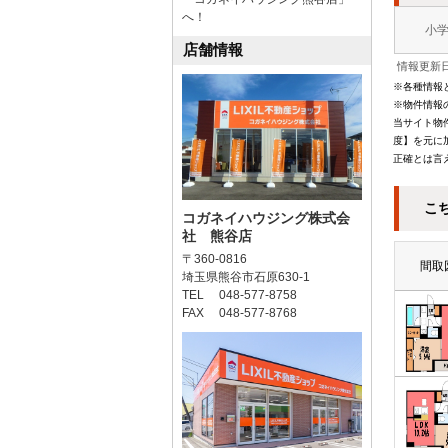
へ！
小
店舗情報
情報更新日
※各種情報
※物件情報
当サイト物
度】を元に
正確とは言
こ
コガネイハウジング株式会
社 熊谷店
〒360-0816
間取
埼玉県熊谷市石原630-1
TEL 048-577-8758
FAX 048-577-8768