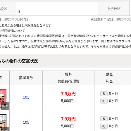
学校区
中学校区
()
：2026年08月07日
次回更新予定日：2026年08
と差異がある場合は現況優先となります
の学区情報について
件情報に記載されております通学区域(学区)情報は、国土数値情報ダウンロードサービスが提供する小学
加工したものですので、記載情報が現在の学区域と異なる場合がございます。国土数値情報ダウンロ
えません。また、通学区域(学区)は毎年見直しの対象となりますので、そちらを踏まえ学区情報は参
ちらの物件の空室状況
賃料
敷金
図
部屋番号
共益費/管理費
礼金
7.9万円
0ヶ月
敷
101
5,000円
-
0ヶ月
礼
7.9万円
0ヶ月
敷
105
5,000円
-
0ヶ月
礼