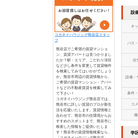
設
キ
コガネイハウジング熊谷店スタッ
フ
バス
熊谷店でご希望の賃貸マンショ
ン、賃貸アパートは見つかりまし
たか？駅・エリア、こだわり項目
住
など少し条件を変更して賃貸物件
を検索してみてはいかがでしょう
か。熊谷市周辺の賃貸情報から、
設備・
ご希望の賃貸マンション・アパー
トなどの不動産賃貸を検索してみ
条件
て下さい！
コガネイハウジング熊谷店では、
コ
熊谷市に詳しい賃貸のプロが新生
活を応援いたします。賃貸情報と
備
合わせて、熊谷市の住環境からお
すすめのスポットまで、熊谷市に
根差した情報をご提供いたしま
す！熊谷市の賃貸情報検索なら、
学
「コガネイハウジング熊谷店」