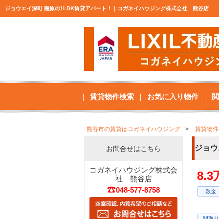
ジョウエイ深町 籠原の1LDK賃貸アパート！｜コガネイハウジング株式会社 熊谷店
賃貸物件検索
お気に入り物件
閲
熊谷市の賃貸はコガネイハウジング
賃貸物件
ジョウ
お問合せはこちら
コガネイハウジング株式会
8.
社 熊谷店
048-577-8758
敷金
間取り