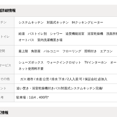
備詳細情報
ッチン
システムキッチン
対面式キッチン
IHクッキングヒーター
給湯
バストイレ別
シャワー
追焚機能浴室
浴室乾燥機
洗面所
・トイレ
オートバス
室内洗濯機置き場
空間
最上階
角部屋
バルコニー
フローリング
照明付き
エアコン
シューズボックス
ウォークインクロゼット
TVインターホン
オー
サービス
ネット使用料不要
・その他
ガス:都市 / 水道:公営 / 排水:下水 / 2人入居:可 / 保証会社:必加入
メント
追い焚き・浴室乾燥機付きバス/対面式システムキッチン完備/
 考
駐車場：1台4，400円*
区情報