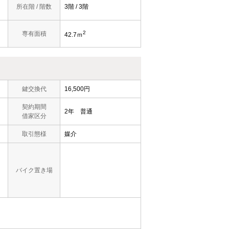
所在階 / 階数
3階 / 3階
2
専有面積
42.7ｍ
鍵交換代
16,500円
契約期間
2年 普通
借家区分
取引態様
媒介
バイク置き場