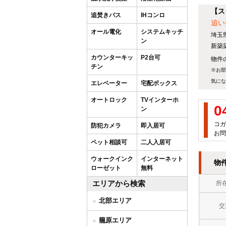
【ス
追焚きバス
IHコンロ
追い
オール電化
システムキッチ
埼玉
ン
新築
カウンターキッ
P2台可
物件の
チン
※お部
気にな
エレベーター
宅配ボックス
オートロック
TVインターホ
0
ン
コガ
防犯カメラ
即入居可
お問
ペット相談可
二人入居可
ウォークインク
インターネット
物
ローゼット
無料
エリアから検索
所
北部エリア
交
籠原エリア