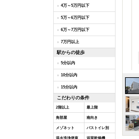
4万～5万円以下
5万～6万円以下
6万～7万円以下
7万円以上
駅からの徒歩
5分以内
10分以内
15分以内
こだわりの条件
2階以上
最上階
角部屋
南向き
メゾネット
バストイレ別
温水洗浄便座
浴室乾燥機