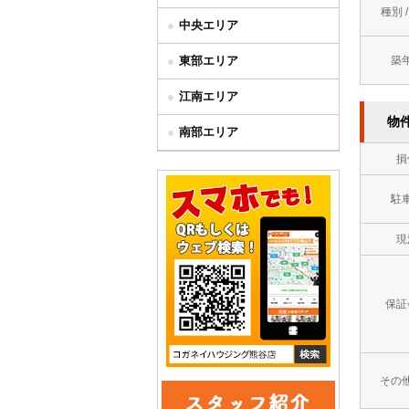
種別 
中央エリア
東部エリア
築
江南エリア
物
南部エリア
損
駐
現
保証
その