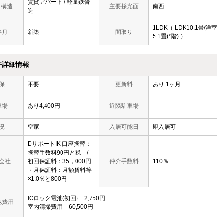
賃貸アパート / 軽量鉄骨
/ 構造
主要採光面
南西
造
1LDK（ LDK10.1畳/洋室
年月
新築
間取り
5.1畳(*階) ）
件詳細情報
保
不要
更新料
あり 1ヶ月
車場
あり4,400円
近隣駐車場
況
空家
入居可能日
即入居可
DサポートIK 口座振替：
振替手数料90円と税 /
会社
初回保証料：35，000円
仲介手数料
110％
・月保証料：月額賃料等
×1.0％と800円
ICロック電池(初回)
2,750円
他費用
室内清掃費用
60,500円