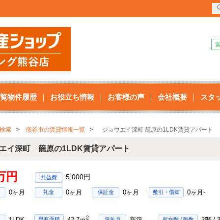
覧物件履歴
お役立ち情報
お客様の声
会社概要
スタ
検索
熊谷市の賃貸情報一覧
ジョウエイ深町 籠原の1LDK賃貸アパート
エイ深町 籠原の1LDK賃貸アパート
3万円
5,000円
0ヶ月
0ヶ月
0ヶ月
0ヶ月-
礼金
保証金
敷引・償却
2
1LDK
新築
3階 /
専有面積
42.7ｍ
築年月
所在階 / 階数