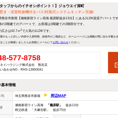
タッフからのイチオシポイント！】ジョウエイ深町
焚き・浴室乾燥機付きバス/対面式システムキッチン完備/
県熊谷市新堀【湘南新宿ライン高海 籠原駅徒歩13分】にある1LDK賃貸アパートで
築の3階建てのアパートで、お部屋は3階建ての3階部分です。
2
広さは42.7ｍ
で人気の1LDKです。
屋のもっと詳しい内容や入居時期、諸条件のご相談など、ホームページには掲載が間に合わず載せ
ることが御座いましたらお気軽にメールにて
お問い合わせ
ください。
48-577-8758
ネイハウジング株式会社 熊谷店
い合わせNO：RHS-13993041
件基本情報
周辺MAP
在地
埼玉県熊谷市新堀
湘南新宿ライン高海
「籠原駅」
徒歩13分
通
秩父鉄道 「大麻生駅」 徒歩75分