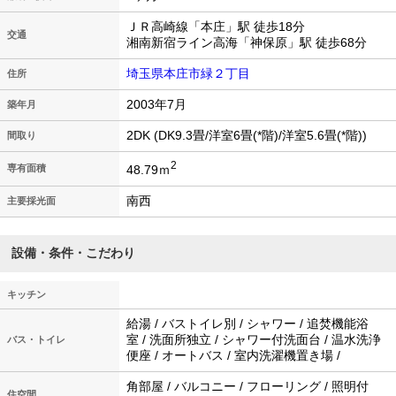
ＪＲ高崎線「本庄」駅 徒歩18分
交通
湘南新宿ライン高海「神保原」駅 徒歩68分
埼玉県本庄市緑２丁目
住所
2003年7月
築年月
2DK (DK9.3畳/洋室6畳(*階)/洋室5.6畳(*階))
間取り
2
48.79ｍ
専有面積
南西
主要採光面
設備・条件・こだわり
キッチン
給湯 / バストイレ別 / シャワー / 追焚機能浴
室 / 洗面所独立 / シャワー付洗面台 / 温水洗浄
バス・トイレ
便座 / オートバス / 室内洗濯機置き場 /
角部屋 / バルコニー / フローリング / 照明付
住空間