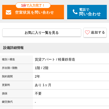
1分
で入力完了！
電話で
問い合わせ
お気に入り一覧を見る
設備詳細情報
賃貸アパート / 軽量鉄骨造
種別 / 構造
1階 / 2階
所在階 / 階数
2年
契約期間
あり 1ヶ月
更新料
不要
損保
-
鍵交換代