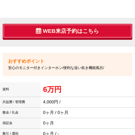
WEB来店予約はこちら
安心のモニター付きインターホン/便利な追い炊き機能風呂/
6万円
賃料
4,000円 /
共益費 / 管理費
0ヶ月 / 0ヶ月
敷金 / 礼金
0ヶ月
保証金
0ヶ月 / -
敷引 / 償却