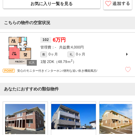
お気に入り一覧を見る
こちらの物件の空室状況
6万円
102
-
4,000円
0ヶ月
0ヶ月
敷
礼
2
1階
2DK（48.79ｍ
）
安心のモニター付きインターホン/便利な追い炊き機能風呂/
あなたにおすすめの類似物件