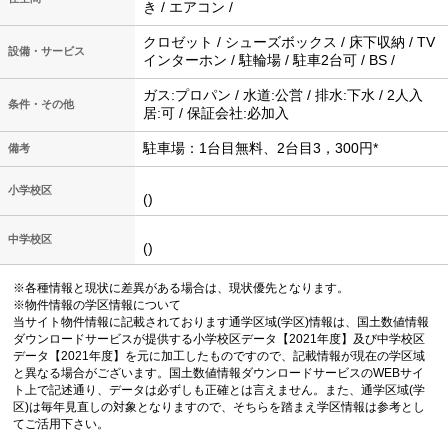
き / エアコン /
クロゼット / シューズボックス / 床下収納 / TV
設備・サービス
インターホン / 駐輪場 / 駐車2台可 / BS /
ガス:プロパン / 水道:公営 / 排水:下水 / 2人入
条件・その他
居:可 / 保証会社:必加入
駐車場：1台目無料、2台目3，300円*
備考
小学校区
()
中学校区
()
※各種情報と現状に差異がある場合は、現状優先となります。
※物件情報の学区情報について
当サイト物件情報に記載されております通学区域(学区)情報は、国土数値情報
ダウンロードサービスが提供する小学校区データ【2021年度】及び中学校区
データ【2021年度】を元に加工したものですので、記載情報が現在の学区域
と異なる場合がございます。国土数値情報ダウンロードサービスのWEBサイ
ト上で記述通り、データは必ずしも正確とは言えません。また、通学区域(学
区)は毎年見直しの対象となりますので、そちらを踏まえ学区情報は参考とし
てご活用下さい。