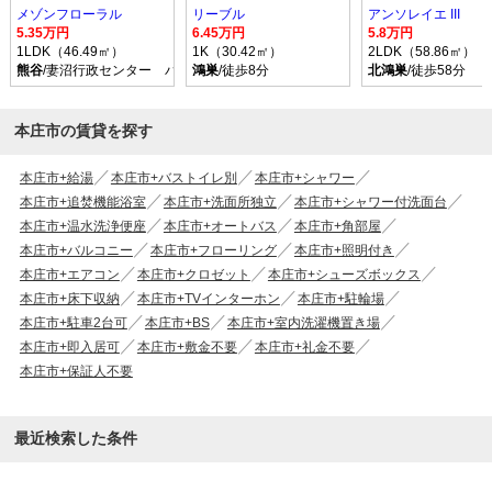
メゾンフローラル
リーブル
アンソレイエ III
5.35万円
6.45万円
5.8万円
1LDK（46.49㎡）
1K（30.42㎡）
2LDK（58.86㎡）
熊谷
/妻沼行政センター バス乗車時間34分 停歩5分
鴻巣
/徒歩8分
北鴻巣
/徒歩58分
本庄市の賃貸を探す
本庄市+給湯
本庄市+バストイレ別
本庄市+シャワー
本庄市+追焚機能浴室
本庄市+洗面所独立
本庄市+シャワー付洗面台
本庄市+温水洗浄便座
本庄市+オートバス
本庄市+角部屋
本庄市+バルコニー
本庄市+フローリング
本庄市+照明付き
本庄市+エアコン
本庄市+クロゼット
本庄市+シューズボックス
本庄市+床下収納
本庄市+TVインターホン
本庄市+駐輪場
本庄市+駐車2台可
本庄市+BS
本庄市+室内洗濯機置き場
本庄市+即入居可
本庄市+敷金不要
本庄市+礼金不要
本庄市+保証人不要
最近検索した条件