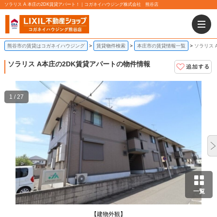
ソラリス A 本庄の2DK賃貸アパート！｜コガネイハウジング株式会社 熊谷店
熊谷市の賃貸はコガネイハウジング
賃貸物件検索
本庄市の賃貸情報一覧
ソラリス 
ソラリス A
本庄の2DK賃貸アパートの物件情報
1 / 27
一覧
【建物外観】