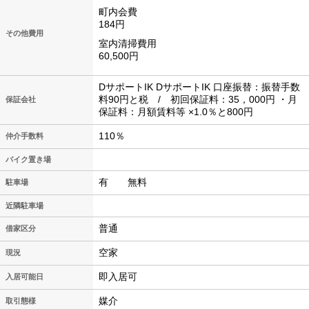
町内会費
184円
その他費用
室内清掃費用
60,500円
DサポートIK DサポートIK 口座振替：振替手数
料90円と税 / 初回保証料：35，000円 ・月
保証会社
保証料：月額賃料等 ×1.0％と800円
110％
仲介手数料
バイク置き場
有 無料
駐車場
近隣駐車場
普通
借家区分
空家
現況
即入居可
入居可能日
媒介
取引態様