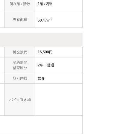
所在階 / 階数
1階 / 2階
2
専有面積
50.47ｍ
鍵交換代
16,500円
契約期間
2年 普通
借家区分
取引態様
媒介
バイク置き場