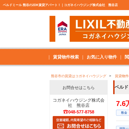
ベルドミール 熊谷の2DK賃貸アパート！｜コガネイハウジング株式会社 熊谷店
賃貸物件検索
お気に入り物件
閲
熊谷市の賃貸はコガネイハウジング
賃貸物件
ベルド
お問合せはこちら
コガネイハウジング株式会
7.
社 熊谷店
048-577-8758
敷金
間取り