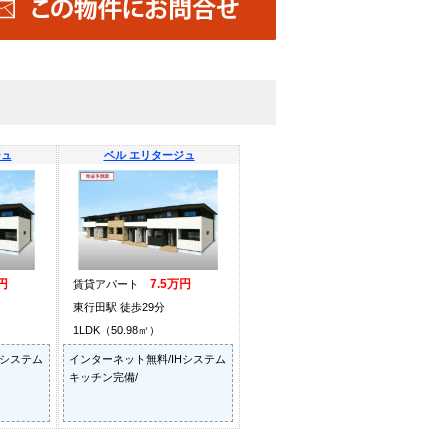
ジュ
ベル エリタージュ
円
7.5万円
賃貸アパート
東行田駅 徒歩29分
1LDK（50.98㎡）
Hシステム
インターネット無料/IHシステム
キッチン完備/