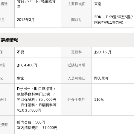
賃貸アパート / 軽量鉄骨
/ 構造
主要採光面
東南
造
2DK（ DK9畳/洋室6畳(*
年月
2012年3月
間取り
階)/洋室6.1畳(*階) ）
件詳細情報
保
不要
更新料
あり 1ヶ月
車場
あり4,400円
近隣駐車場
況
空家
入居可能日
即入居可
DサポートIK 口座振替：
振替手数料90円と税 /
会社
初回保証料：35，000円
仲介手数料
110％
・月保証料：月額賃料等
×1.0％と800円
町内会費
500円
他費用
室内清掃費用
77,000円