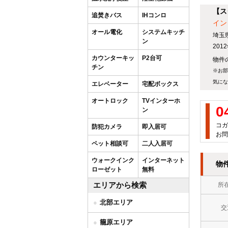
【ス
追焚きバス
IHコンロ
イン
オール電化
システムキッチ
埼玉
ン
20
カウンターキッ
P2台可
物件の
チン
※お部
気にな
エレベーター
宅配ボックス
オートロック
TVインターホ
0
ン
コガ
防犯カメラ
即入居可
お問
ペット相談可
二人入居可
ウォークインク
インターネット
物
ローゼット
無料
エリアから検索
所
北部エリア
交
籠原エリア