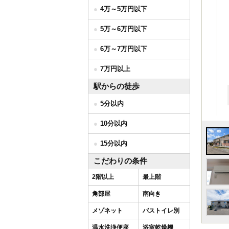
4万～5万円以下
5万～6万円以下
6万～7万円以下
7万円以上
駅からの徒歩
5分以内
10分以内
15分以内
こだわりの条件
2階以上
最上階
角部屋
南向き
メゾネット
バストイレ別
温水洗浄便座
浴室乾燥機