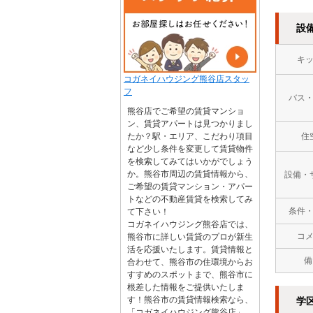
設
キ
コガネイハウジング熊谷店スタッ
フ
バス
熊谷店でご希望の賃貸マンショ
ン、賃貸アパートは見つかりまし
たか？駅・エリア、こだわり項目
住
など少し条件を変更して賃貸物件
を検索してみてはいかがでしょう
か。熊谷市周辺の賃貸情報から、
設備・
ご希望の賃貸マンション・アパー
トなどの不動産賃貸を検索してみ
条件
て下さい！
コガネイハウジング熊谷店では、
コ
熊谷市に詳しい賃貸のプロが新生
活を応援いたします。賃貸情報と
備
合わせて、熊谷市の住環境からお
すすめのスポットまで、熊谷市に
根差した情報をご提供いたしま
す！熊谷市の賃貸情報検索なら、
学
「コガネイハウジング熊谷店」