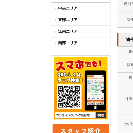
種別 
中央エリア
東部エリア
築
江南エリア
物
南部エリア
損
駐
現
保証
その