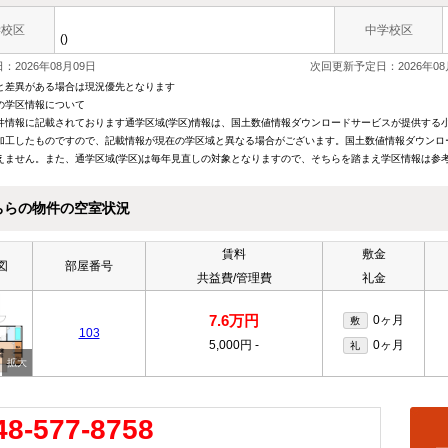
学校区
中学校区
()
：2026年08月09日
次回更新予定日：2026年08
と差異がある場合は現況優先となります
の学区情報について
件情報に記載されております通学区域(学区)情報は、国土数値情報ダウンロードサービスが提供する小学
加工したものですので、記載情報が現在の学区域と異なる場合がございます。国土数値情報ダウンロ
えません。また、通学区域(学区)は毎年見直しの対象となりますので、そちらを踏まえ学区情報は参
ちらの物件の空室状況
賃料
敷金
図
部屋番号
共益費/管理費
礼金
7.6万円
0ヶ月
敷
103
5,000円
-
0ヶ月
礼
48-577-8758