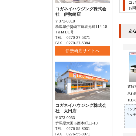
コガ
お問
コガネイハウジング株式会
社 伊勢崎店
〒372-0818
群馬県伊勢崎市連取元町114-18
あ
T＆M DE号
TEL 0270-27-5371
FAX 0270-27-5384
伊勢崎店サイトへ
賃貸
東行田
1LD
コガネイハウジング株式会
インタ
社 太田店
キッチ
〒373-0033
群馬県太田市西本町11-10
TEL 0276-55-8031
FAX 0276-55-8071