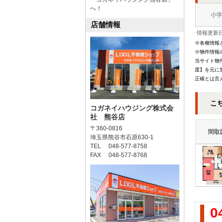
へ！
小
店舗情報
情報更新日
※各種情報
※物件情報
当サイト物
度】を元に
正確とは言
こ
コガネイハウジング株式会
社 熊谷店
〒360-0816
間取
埼玉県熊谷市石原630-1
TEL 048-577-8758
FAX 048-577-8768
0