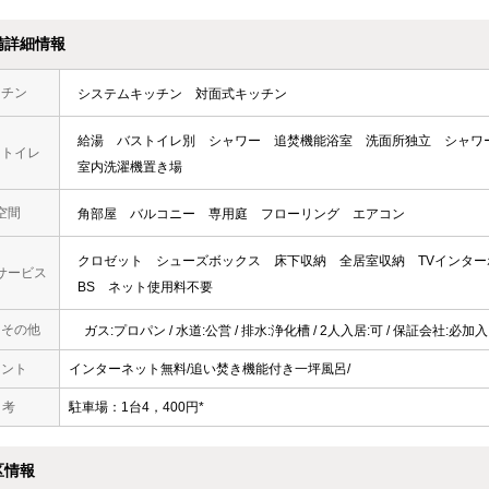
備詳細情報
ッチン
システムキッチン
対面式キッチン
給湯
バストイレ別
シャワー
追焚機能浴室
洗面所独立
シャワ
・トイレ
室内洗濯機置き場
空間
角部屋
バルコニー
専用庭
フローリング
エアコン
クロゼット
シューズボックス
床下収納
全居室収納
TVインタ
サービス
BS
ネット使用料不要
・その他
ガス:プロパン / 水道:公営 / 排水:浄化槽 / 2人入居:可 / 保証会社:必加入
メント
インターネット無料/追い焚き機能付き一坪風呂/
 考
駐車場：1台4，400円*
区情報