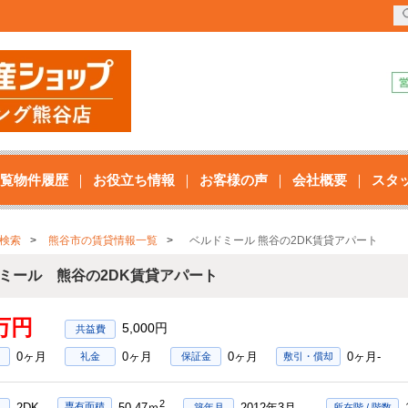
覧物件履歴
お役立ち情報
お客様の声
会社概要
スタ
検索
熊谷市の賃貸情報一覧
ベルドミール 熊谷の2DK賃貸アパート
ミール 熊谷の2DK賃貸アパート
6万円
5,000円
0ヶ月
0ヶ月
0ヶ月
0ヶ月-
礼金
保証金
敷引・償却
2
2DK
2012年3月
専有面積
50.47ｍ
築年月
所在階 / 階数