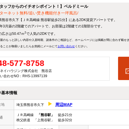
タッフからのイチオシポイント！】ベルドミール
ターネット無料/追い焚き機能付き一坪風呂/
県熊谷市久下【ＪＲ高崎線 熊谷駅徒歩21分】にある2DK賃貸アパートです。
12年3月築の2階建てのアパートで、お部屋は2階建ての1階部分です。
2
広さは50.47ｍ
で人気の2DKです。
屋のもっと詳しい内容や入居時期、諸条件のご相談など、ホームページには掲載が間に合わず載せ
ることが御座いましたらお気軽にメールにて
お問い合わせ
ください。
48-577-8758
ネイハウジング株式会社 熊谷店
い合わせNO：RHS-13997139
件基本情報
周辺MAP
在地
埼玉県熊谷市久下
ＪＲ高崎線
「熊谷駅」
徒歩21分
通
秩父鉄道 「上熊谷駅」 徒歩32分