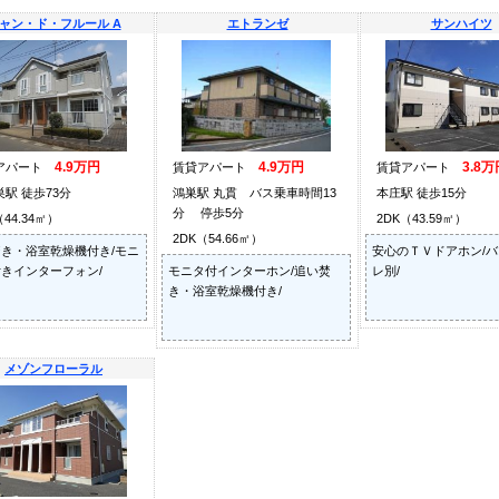
ャン・ド・フルール A
エトランゼ
サンハイツ
4.9万円
4.9万円
3.8万
アパート
賃貸アパート
賃貸アパート
駅 徒歩73分
鴻巣駅 丸貫 バス乗車時間13
本庄駅 徒歩15分
分 停歩5分
（44.34㎡）
2DK（43.59㎡）
2DK（54.66㎡）
き・浴室乾燥機付き/モニ
安心のＴＶドアホン/
きインターフォン/
モニタ付インターホン/追い焚
レ別/
き・浴室乾燥機付き/
メゾンフローラル