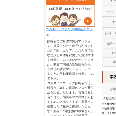
キ
バス
住
コガネイハウジング熊谷店スタッ
設備・
フ
熊谷店でご希望の賃貸マンショ
条件
ン、賃貸アパートは見つかりまし
たか？駅・エリア、こだわり項目
コ
など少し条件を変更して賃貸物件
を検索してみてはいかがでしょう
備
か。熊谷市周辺の賃貸情報から、
ご希望の賃貸マンション・アパー
トなどの不動産賃貸を検索してみ
学
て下さい！
コガネイハウジング熊谷店では、
熊谷市に詳しい賃貸のプロが新生
小
活を応援いたします。賃貸情報と
合わせて、熊谷市の住環境からお
情報更新日
すすめのスポットまで、熊谷市に
※各種情報
根差した情報をご提供いたしま
※物件情報
す！熊谷市の賃貸情報検索なら、
当サイト物
「コガネイハウジング熊谷店」