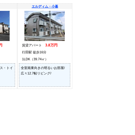
エルディム・小暮
円
3.8万円
賃貸アパート
行田駅 徒歩16分
1LDK（39.74㎡）
バス・トイ
全室南東向きの明るいお部屋/
広々12.7帖リビング/