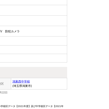
TV
防犯カメラ
鴻巣西中学校
校区
(埼玉県鴻巣市)
月22日
校区データ【2021年度】及び中学校区データ【2021年