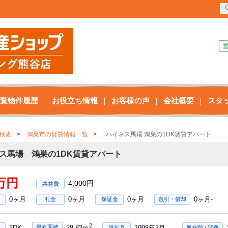
覧物件履歴
お役立ち情報
お客様の声
会社概要
スタ
検索
鴻巣市の賃貸情報一覧
ハイネス馬場 鴻巣の1DK賃貸アパート
ス馬場 鴻巣の1DK賃貸アパート
7万円
4,000円
0ヶ月
0ヶ月
0ヶ月
0ヶ月-
礼金
保証金
敷引・償却
2
1DK
1998年2月
専有面積
28.83ｍ
築年月
所在階 / 階数