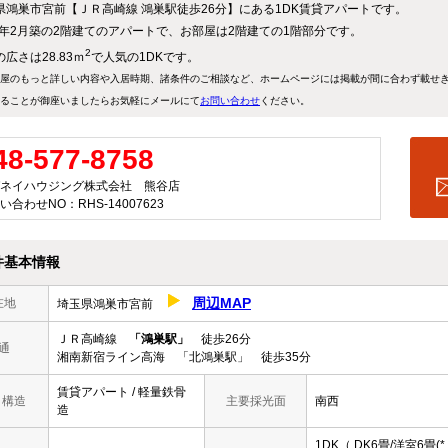
県鴻巣市宮前【ＪＲ高崎線 鴻巣駅徒歩26分】にある1DK賃貸アパートです。
98年2月築の2階建てのアパートで、お部屋は2階建ての1階部分です。
2
広さは28.83ｍ
で人気の1DKです。
屋のもっと詳しい内容や入居時期、諸条件のご相談など、ホームページには掲載が間に合わず載せ
ることが御座いましたらお気軽にメールにて
お問い合わせ
ください。
48-577-8758
ネイハウジング株式会社 熊谷店
い合わせNO：RHS-14007623
件基本情報
周辺MAP
在地
埼玉県鴻巣市宮前
ＪＲ高崎線
「鴻巣駅」
徒歩26分
通
湘南新宿ライン高海 「北鴻巣駅」 徒歩35分
賃貸アパート / 軽量鉄骨
/ 構造
主要採光面
南西
造
1DK（ DK6畳/洋室6畳(*