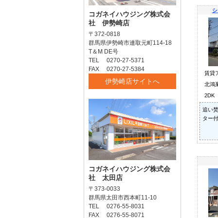
シ
コガネイハウジング株式会
社 伊勢崎店
〒372-0818
群馬県伊勢崎市連取元町114-18
T＆M DE号
TEL 0270-27-5371
FAX 0270-27-5384
賃貸
伊勢崎店サイトへ
北鴻巣
2DK
追い焚
ター付
コガネイハウジング株式会
社 太田店
〒373-0033
群馬県太田市西本町11-10
TEL 0276-55-8031
FAX 0276-55-8071