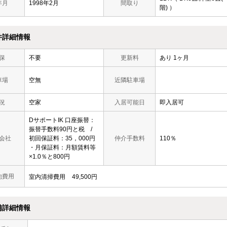
年月
1998年2月
間取り
階) ）
件詳細情報
保
不要
更新料
あり 1ヶ月
車場
空無
近隣駐車場
況
空家
入居可能日
即入居可
DサポートIK 口座振替：
振替手数料90円と税 /
会社
初回保証料：35，000円
仲介手数料
110％
・月保証料：月額賃料等
×1.0％と800円
他費用
室内清掃費用
49,500円
備詳細情報