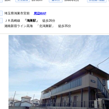
埼玉県鴻巣市宮前
周辺MAP
ＪＲ高崎線
「鴻巣駅」
徒歩26分
湘南新宿ライン高海 「北鴻巣駅」 徒歩35分