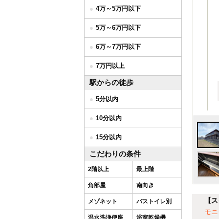
4万～5万円以下
5万～6万円以下
6万～7万円以下
7万円以上
駅からの徒歩
5分以内
10分以内
15分以内
こだわりの条件
2階以上
最上階
角部屋
南向き
【ス
メゾネット
バストイレ別
モニ
温水洗浄便座
浴室乾燥機