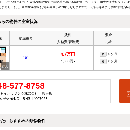
加工したものですので、記載情報が現在の学区域と異なる場合がございます。国土数値情報ダウンロ
えません。また、通学区域(学区)は毎年見直しの対象となりますので、そちらを踏まえ学区情報は参
ちらの物件の空室状況
賃料
敷金
図
部屋番号
共益費/管理費
礼金
4.7万円
0ヶ月
敷
101
4,000円
-
0ヶ月
礼
48-577-8758
ネイハウジング株式会社 熊谷店
い合わせNO：RHS-14007623
なたにおすすめの類似物件