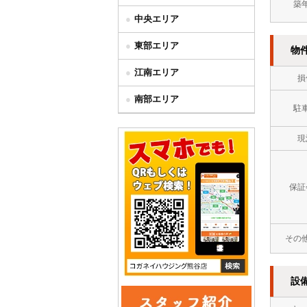
築
中央エリア
東部エリア
物
江南エリア
損
南部エリア
駐
現
保証
その
設