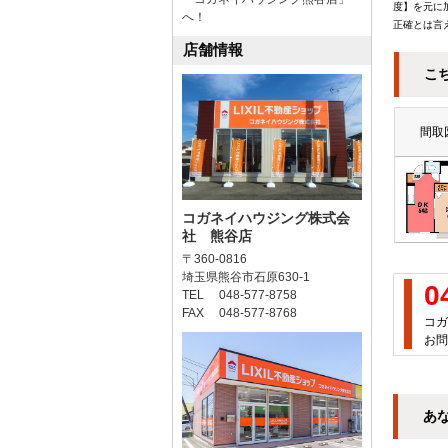
度】を元に
へ！
正確とは言
店舗情報
こ
間取
コガネイハウジング株式会
社 熊谷店
〒360-0816
埼玉県熊谷市石原630-1
0
TEL 048-577-8758
FAX 048-577-8768
コガ
お問
あ