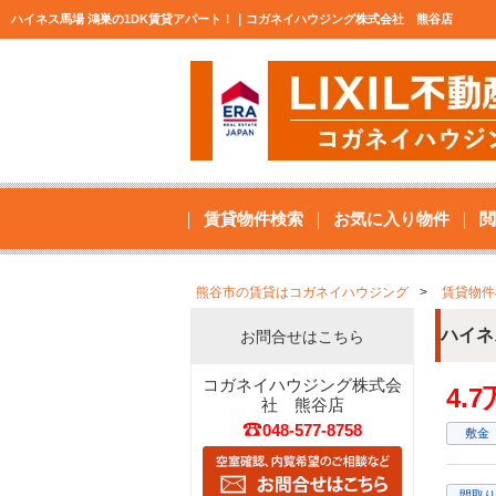
ハイネス馬場 鴻巣の1DK賃貸アパート！｜コガネイハウジング株式会社 熊谷店
賃貸物件検索
お気に入り物件
閲
熊谷市の賃貸はコガネイハウジング
賃貸物件
ハイネ
お問合せはこちら
コガネイハウジング株式会
4.
社 熊谷店
048-577-8758
敷金
間取り