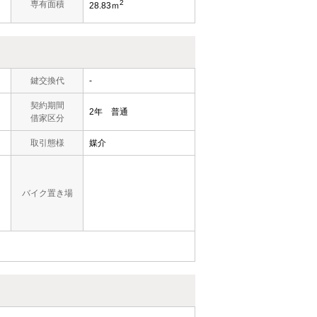
2
専有面積
28.83ｍ
鍵交換代
-
契約期間
2年 普通
借家区分
取引態様
媒介
バイク置き場