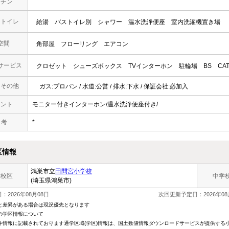
ッチン
・トイレ
給湯
バストイレ別
シャワー
温水洗浄便座
室内洗濯機置き場
空間
角部屋
フローリング
エアコン
サービス
クロゼット
シューズボックス
TVインターホン
駐輪場
BS
CA
・その他
ガス:プロパン / 水道:公営 / 排水:下水 / 保証会社:必加入
メント
モニター付きインターホン/温水洗浄便座付き/
 考
*
区情報
鴻巣市立
田間宮小学校
学校区
中学
(埼玉県鴻巣市)
：2026年08月08日
次回更新予定日：2026年08
と差異がある場合は現況優先となります
の学区情報について
件情報に記載されております通学区域(学区)情報は、国土数値情報ダウンロードサービスが提供する小学