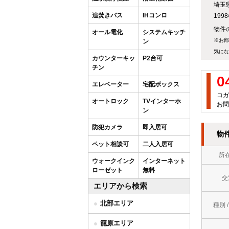
埼玉
追焚きバス
IHコンロ
19
物件の
オール電化
システムキッチ
※お部
ン
気にな
カウンターキッ
P2台可
チン
0
エレベーター
宅配ボックス
コガ
オートロック
TVインターホ
お問
ン
防犯カメラ
即入居可
物
ペット相談可
二人入居可
所
ウォークインク
インターネット
ローゼット
無料
交
エリアから検索
北部エリア
種別 
籠原エリア