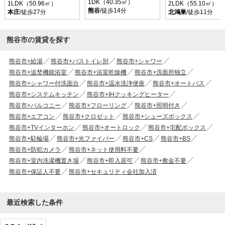
1DK（40.35㎡）
1LDK（50.96㎡）
2LDK（55.10㎡）
熊谷
/徒歩14分
本庄
/徒歩27分
北鴻巣
/徒歩11分
熊谷市の賃貸を探す
熊谷市+給湯
熊谷市+バストイレ別
熊谷市+シャワー
熊谷市+追焚機能浴室
熊谷市+浴室乾燥機
熊谷市+洗面所独立
熊谷市+シャワー付洗面台
熊谷市+温水洗浄便座
熊谷市+オートバス
熊谷市+システムキッチン
熊谷市+IHクッキングヒーター
熊谷市+バルコニー
熊谷市+フローリング
熊谷市+照明付き
熊谷市+エアコン
熊谷市+クロゼット
熊谷市+シューズボックス
熊谷市+TVインターホン
熊谷市+オートロック
熊谷市+宅配ボックス
熊谷市+駐輪場
熊谷市+光ファイバー
熊谷市+CS
熊谷市+BS
熊谷市+防犯カメラ
熊谷市+ネット使用料不要
熊谷市+室内洗濯機置き場
熊谷市+即入居可
熊谷市+敷金不要
熊谷市+保証人不要
熊谷市+セキュリティ会社加入済
最近検索した条件