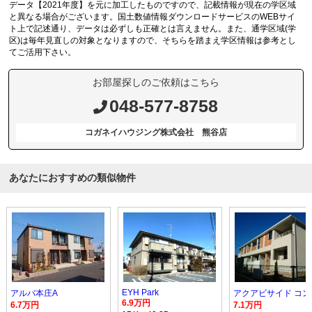
データ【2021年度】を元に加工したものですので、記載情報が現在の学区域
と異なる場合がございます。国土数値情報ダウンロードサービスのWEBサイ
ト上で記述通り、データは必ずしも正確とは言えません。また、通学区域(学
区)は毎年見直しの対象となりますので、そちらを踏まえ学区情報は参考とし
てご活用下さい。
お部屋探しのご依頼はこちら
048-577-8758
コガネイハウジング株式会社 熊谷店
あなたにおすすめの類似物件
EYH Park
アルバ本庄A
6.9万円
6.7万円
7.1万円