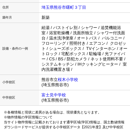
埼玉県熊谷市曙町３丁目
住所
新築
築年月
給湯 / バストイレ別 / シャワー / 追焚機能浴
室 / 浴室乾燥機 / 洗面所独立 / シャワー付洗面
台 / 温水洗浄便座 / オートバス / バルコニー /
フローリング / 照明付き / エアコン / クロゼッ
ト / シューズボックス / TVインターホン / オー
設備・条件の一例
トロック / 宅配ボックス / 駐輪場 / 光ファイバ
ー / CS / BS / 防犯カメラ / ネット使用料不要 /
システムキッチン / IHクッキングヒーター / 室
内洗濯機置き場 /
熊谷市立
桜木小学校
小学校区
(埼玉県熊谷市)
富士見中学校
中学校区
(埼玉県熊谷市)
※各種情報と現状に差異がある場合は、現状優先となります。
※物件情報の学区情報について
当サイト物件情報に記載されております通学区域(学区)情報は、国土数値情報
ダウンロードサービスが提供する小学校区データ【2021年度】及び中学校区