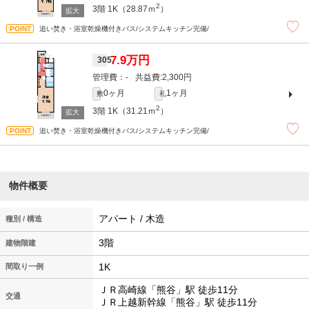
2
3階
1K（28.87ｍ
）
追い焚き・浴室乾燥機付きバス/システムキッチン完備/
7.9万円
305
-
2,300円
0ヶ月
1ヶ月
敷
礼
2
3階
1K（31.21ｍ
）
追い焚き・浴室乾燥機付きバス/システムキッチン完備/
物件概要
アパート / 木造
種別 / 構造
3階
建物階建
1K
間取り一例
ＪＲ高崎線「熊谷」駅 徒歩11分
交通
ＪＲ上越新幹線「熊谷」駅 徒歩11分