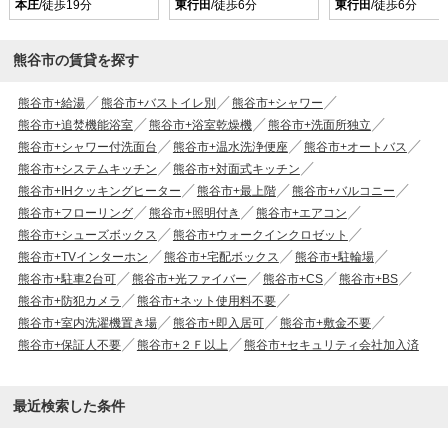
本庄
/徒歩19分
東行田
/徒歩6分
東行田
/徒歩6分
熊谷市の賃貸を探す
熊谷市+給湯
熊谷市+バストイレ別
熊谷市+シャワー
熊谷市+追焚機能浴室
熊谷市+浴室乾燥機
熊谷市+洗面所独立
熊谷市+シャワー付洗面台
熊谷市+温水洗浄便座
熊谷市+オートバス
熊谷市+システムキッチン
熊谷市+対面式キッチン
熊谷市+IHクッキングヒーター
熊谷市+最上階
熊谷市+バルコニー
熊谷市+フローリング
熊谷市+照明付き
熊谷市+エアコン
熊谷市+シューズボックス
熊谷市+ウォークインクロゼット
熊谷市+TVインターホン
熊谷市+宅配ボックス
熊谷市+駐輪場
熊谷市+駐車2台可
熊谷市+光ファイバー
熊谷市+CS
熊谷市+BS
熊谷市+防犯カメラ
熊谷市+ネット使用料不要
熊谷市+室内洗濯機置き場
熊谷市+即入居可
熊谷市+敷金不要
熊谷市+保証人不要
熊谷市+２Ｆ以上
熊谷市+セキュリティ会社加入済
最近検索した条件