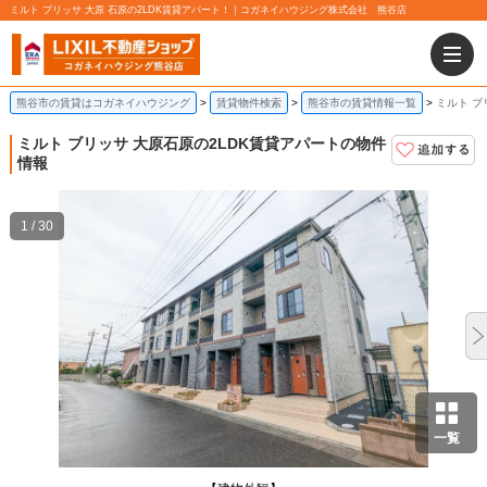
ミルト ブリッサ 大原 石原の2LDK賃貸アパート！｜コガネイハウジング株式会社 熊谷店
熊谷市の賃貸はコガネイハウジング
賃貸物件検索
熊谷市の賃貸情報一覧
ミルト ブ
ミルト ブリッサ 大原
石原の2LDK賃貸アパートの物件
情報
1 / 30
一覧