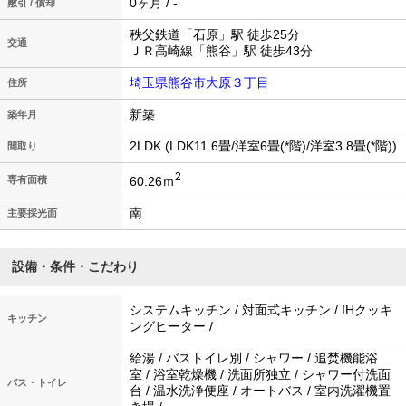
0ヶ月 / -
敷引 / 償却
秩父鉄道「石原」駅 徒歩25分
交通
ＪＲ高崎線「熊谷」駅 徒歩43分
埼玉県熊谷市大原３丁目
住所
新築
築年月
2LDK (LDK11.6畳/洋室6畳(*階)/洋室3.8畳(*階))
間取り
2
60.26ｍ
専有面積
南
主要採光面
設備・条件・こだわり
システムキッチン / 対面式キッチン / IHクッキ
キッチン
ングヒーター /
給湯 / バストイレ別 / シャワー / 追焚機能浴
室 / 浴室乾燥機 / 洗面所独立 / シャワー付洗面
バス・トイレ
台 / 温水洗浄便座 / オートバス / 室内洗濯機置