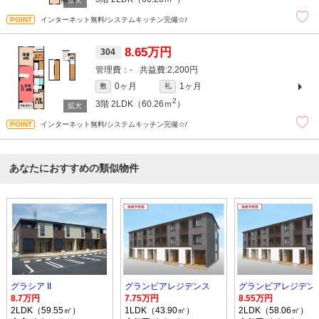
インターネット無料/システムキッチン完備☆/
8.65万円
304
-
2,200円
0ヶ月
1ヶ月
敷
礼
2
3階
2LDK（60.26ｍ
）
インターネット無料/システムキッチン完備☆/
あなたにおすすめの類似物件
グラシア II
グランビアレジデンス
グランビアレジデン
8.7万円
7.75万円
8.55万円
2LDK（59.55㎡）
1LDK（43.90㎡）
2LDK（58.06㎡）