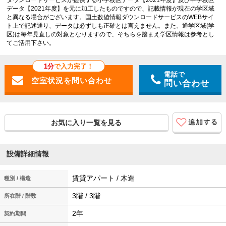
データ【2021年度】を元に加工したものですので、記載情報が現在の学区域
と異なる場合がございます。国土数値情報ダウンロードサービスのWEBサイ
ト上で記述通り、データは必ずしも正確とは言えません。また、通学区域(学
区)は毎年見直しの対象となりますので、そちらを踏まえ学区情報は参考とし
てご活用下さい。
1分
で入力完了！
電話で
問い合わせ
お気に入り一覧を見る
設備詳細情報
賃貸アパート / 木造
種別 / 構造
3階 / 3階
所在階 / 階数
2年
契約期間