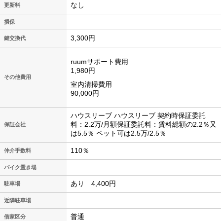
なし
更新料
損保
3,300円
鍵交換代
ruumサポート費用
1,980円
その他費用
室内清掃費用
90,000円
ハウスリーブ ハウスリーブ 契約時保証委託
料：2.2万/月額保証委託料：賃料総額の2.2％又
保証会社
は5.5％ ペット可は2.5万/2.5％
110％
仲介手数料
バイク置き場
あり 4,400円
駐車場
近隣駐車場
普通
借家区分