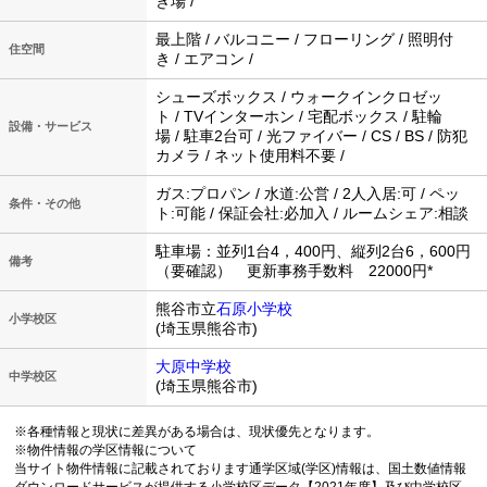
き場 /
最上階 / バルコニー / フローリング / 照明付
住空間
き / エアコン /
シューズボックス / ウォークインクロゼッ
ト / TVインターホン / 宅配ボックス / 駐輪
設備・サービス
場 / 駐車2台可 / 光ファイバー / CS / BS / 防犯
カメラ / ネット使用料不要 /
ガス:プロパン / 水道:公営 / 2人入居:可 / ペッ
条件・その他
ト:可能 / 保証会社:必加入 / ルームシェア:相談
駐車場：並列1台4，400円、縦列2台6，600円
備考
（要確認） 更新事務手数料 22000円*
熊谷市立
石原小学校
小学校区
(埼玉県熊谷市)
大原中学校
中学校区
(埼玉県熊谷市)
※各種情報と現状に差異がある場合は、現状優先となります。
※物件情報の学区情報について
当サイト物件情報に記載されております通学区域(学区)情報は、国土数値情報
ダウンロードサービスが提供する小学校区データ【2021年度】及び中学校区