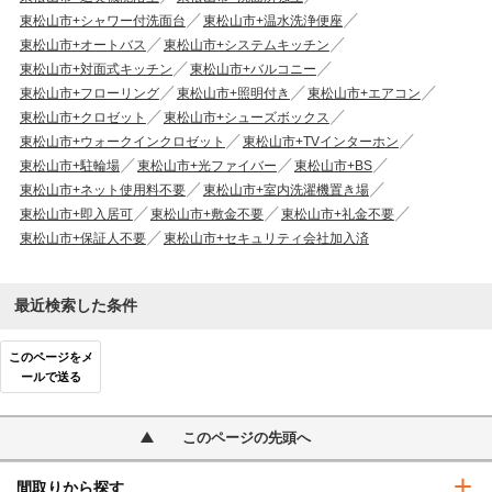
東松山市+シャワー付洗面台
東松山市+温水洗浄便座
東松山市+オートバス
東松山市+システムキッチン
東松山市+対面式キッチン
東松山市+バルコニー
東松山市+フローリング
東松山市+照明付き
東松山市+エアコン
東松山市+クロゼット
東松山市+シューズボックス
東松山市+ウォークインクロゼット
東松山市+TVインターホン
東松山市+駐輪場
東松山市+光ファイバー
東松山市+BS
東松山市+ネット使用料不要
東松山市+室内洗濯機置き場
東松山市+即入居可
東松山市+敷金不要
東松山市+礼金不要
東松山市+保証人不要
東松山市+セキュリティ会社加入済
最近検索した条件
このページをメ
ールで送る
このページの先頭へ
間取りから探す