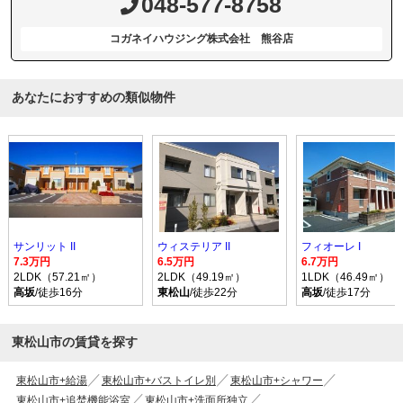
048-577-8758
コガネイハウジング株式会社 熊谷店
あなたにおすすめの類似物件
サンリット II
ウィステリア II
フィオーレ I
7.3万円
6.5万円
6.7万円
2LDK（57.21㎡）
2LDK（49.19㎡）
1LDK（46.49㎡）
高坂
/徒歩16分
東松山
/徒歩22分
高坂
/徒歩17分
東松山市の賃貸を探す
東松山市+給湯
東松山市+バストイレ別
東松山市+シャワー
東松山市+追焚機能浴室
東松山市+洗面所独立