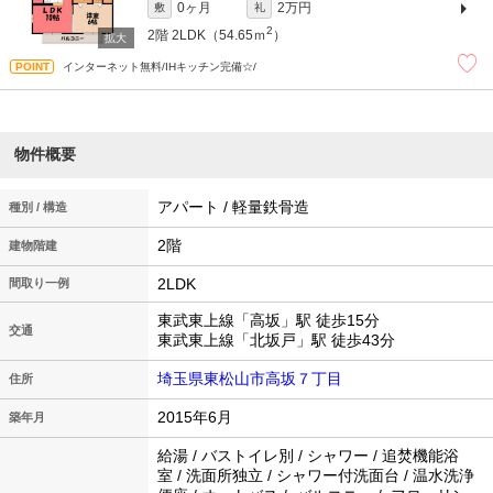
0ヶ月
2万円
敷
礼
2
2階
2LDK（54.65ｍ
）
インターネット無料/IHキッチン完備☆/
物件概要
アパート / 軽量鉄骨造
種別 / 構造
2階
建物階建
2LDK
間取り一例
東武東上線「高坂」駅 徒歩15分
交通
東武東上線「北坂戸」駅 徒歩43分
埼玉県東松山市高坂７丁目
住所
2015年6月
築年月
給湯 / バストイレ別 / シャワー / 追焚機能浴
室 / 洗面所独立 / シャワー付洗面台 / 温水洗浄