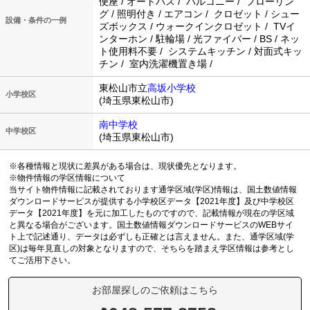
便座 / オートバス / バルコニー / フローリン
グ / 照明付き / エアコン / クロゼット / シュー
設備・条件の一例
ズボックス / ウォークインクロゼット / TVイ
ンターホン / 駐輪場 / 光ファイバー / BS / ネッ
ト使用料不要 / システムキッチン / 対面式キッ
チン / 室内洗濯機置き場 /
東松山市立
高坂小学校
小学校区
(埼玉県東松山市)
南中学校
中学校区
(埼玉県東松山市)
※各種情報と現状に差異がある場合は、現状優先となります。
※物件情報の学区情報について
当サイト物件情報に記載されております通学区域(学区)情報は、国土数値情報
ダウンロードサービスが提供する小学校区データ【2021年度】及び中学校区
データ【2021年度】を元に加工したものですので、記載情報が現在の学区域
と異なる場合がございます。国土数値情報ダウンロードサービスのWEBサイ
ト上で記述通り、データは必ずしも正確とは言えません。また、通学区域(学
区)は毎年見直しの対象となりますので、そちらを踏まえ学区情報は参考とし
てご活用下さい。
お部屋探しのご依頼はこちら