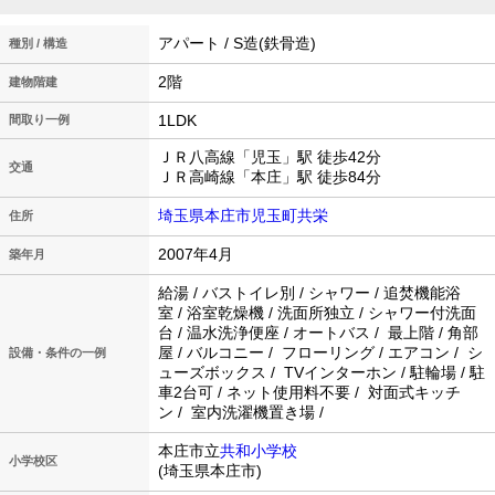
アパート / S造(鉄骨造)
種別 / 構造
2階
建物階建
1LDK
間取り一例
ＪＲ八高線「児玉」駅 徒歩42分
交通
ＪＲ高崎線「本庄」駅 徒歩84分
埼玉県本庄市児玉町共栄
住所
2007年4月
築年月
給湯 / バストイレ別 / シャワー / 追焚機能浴
室 / 浴室乾燥機 / 洗面所独立 / シャワー付洗面
台 / 温水洗浄便座 / オートバス / 最上階 / 角部
屋 / バルコニー / フローリング / エアコン / シ
設備・条件の一例
ューズボックス / TVインターホン / 駐輪場 / 駐
車2台可 / ネット使用料不要 / 対面式キッチ
ン / 室内洗濯機置き場 /
本庄市立
共和小学校
小学校区
(埼玉県本庄市)