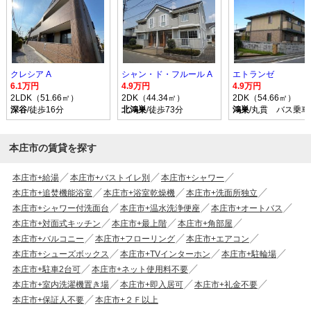
クレシア A
シャン・ド・フルール A
エトランゼ
6.1万円
4.9万円
4.9万円
2LDK（51.66㎡）
2DK（44.34㎡）
2DK（54.66㎡）
深谷
/徒歩16分
北鴻巣
/徒歩73分
鴻巣
/丸貫 バス乗車
本庄市の賃貸を探す
本庄市+給湯
本庄市+バストイレ別
本庄市+シャワー
本庄市+追焚機能浴室
本庄市+浴室乾燥機
本庄市+洗面所独立
本庄市+シャワー付洗面台
本庄市+温水洗浄便座
本庄市+オートバス
本庄市+対面式キッチン
本庄市+最上階
本庄市+角部屋
本庄市+バルコニー
本庄市+フローリング
本庄市+エアコン
本庄市+シューズボックス
本庄市+TVインターホン
本庄市+駐輪場
本庄市+駐車2台可
本庄市+ネット使用料不要
本庄市+室内洗濯機置き場
本庄市+即入居可
本庄市+礼金不要
本庄市+保証人不要
本庄市+２Ｆ以上