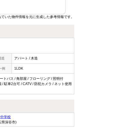
れていた物件情報を元に生成した参考情報です。
構造
アパート / 木造
一例
1LDK
ートバス / 角部屋 / フローリング / 照明付
 駐車2台可 / CATV / 防犯カメラ / ネット使用
柴中学校
玉県深谷市)