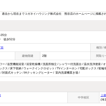
。過去から現在までコガネイハウジング株式会社 熊谷店のホームぺージに掲載さ
35分
 徒歩52分
丁目
種別 / 
建物階建
2階
間取り
ワー / 追焚機能浴室 / 浴室乾燥機 / 洗面所独立 / シャワー付洗面台 / 温水洗浄便座 / オ
ックス / 床下収納 / ウォークインクロゼット / TVインターホン / 宅配ボックス / 駐輪場 /
 / 対面式キッチン / IHクッキングヒーター / 室内洗濯機置き場 /
校
上
中学校区
(埼