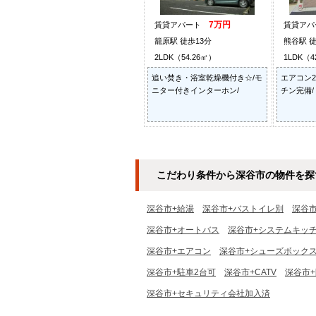
7万円
賃貸アパート
賃貸ア
籠原駅 徒歩13分
熊谷駅 徒
2LDK（54.26㎡）
1LDK（4
追い焚き・浴室乾燥機付き☆/モ
エアコン
ニター付きインターホン/
チン完備/
こだわり条件から深谷市の物件を探
深谷市+給湯
深谷市+バストイレ別
深谷
深谷市+オートバス
深谷市+システムキッ
深谷市+エアコン
深谷市+シューズボック
深谷市+駐車2台可
深谷市+CATV
深谷市
深谷市+セキュリティ会社加入済