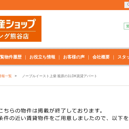
覧物件履歴
お役立ち情報
お客様の声
会社概要
スタ
情報一覧
ノーブルイースト上柴 籠原の1LDK賃貸アパート