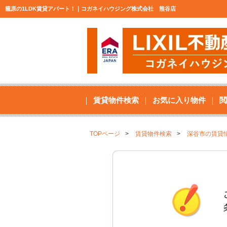
籠原の1LDK賃貸アパート！｜コガネイハウジング株式会社 熊谷店
賃貸物件検索
お気に入り物件
閲
TOPページ
賃貸物件検索
深谷市の賃貸