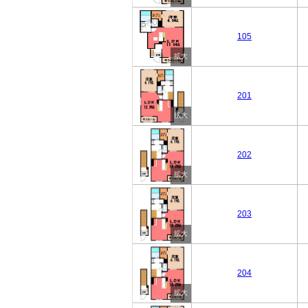
105
201
202
203
204