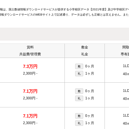
情報は、国土数値情報ダウンロードサービスが提供する小学校区データ【2021年度】及び中学校区デ
報ダウンロードサービスのWEBサイト上で記述通り、データは必ずしも正確とは言えません。また
賃料
敷金
間
共益費/管理費
礼金
専有
7.3万円
1L
0ヶ月
敷
2,300円
-
1ヶ月
礼
40
7.1万円
1L
0ヶ月
敷
2,300円
-
1ヶ月
礼
40
7.1万円
1L
0ヶ月
敷
2,300円
-
1ヶ月
礼
40