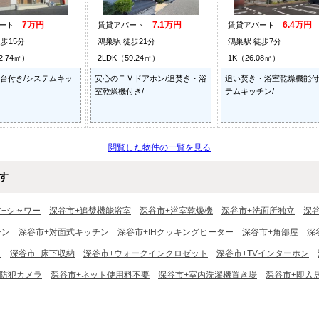
7万円
7.1万円
6.4万円
パート
賃貸アパート
賃貸アパート
歩15分
鴻巣駅 徒歩21分
鴻巣駅 徒歩7分
2.74㎡）
2LDK（59.24㎡）
1K（26.08㎡）
2台付き/システムキッ
安心のＴＶドアホン/追焚き・浴
追い焚き・浴室乾燥機能付
室乾燥機付き/
テムキッチン/
閲覧した物件の一覧を見る
す
市+シャワー
深谷市+追焚機能浴室
深谷市+浴室乾燥機
深谷市+洗面所独立
深
チン
深谷市+対面式キッチン
深谷市+IHクッキングヒーター
深谷市+角部屋
深
ス
深谷市+床下収納
深谷市+ウォークインクロゼット
深谷市+TVインターホン
+防犯カメラ
深谷市+ネット使用料不要
深谷市+室内洗濯機置き場
深谷市+即入