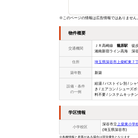
※このページの情報は広告情報ではありません
物件概要
ＪＲ高崎線
籠原駅
徒歩
交通機関
湘南新宿ライン高海 深谷
住所
埼玉県深谷市上柴町東７
築年数
新築
給湯 / バストイレ別 / シャ
設備・条件
き / エアコン / シューズボ
の一例
料不要 / システムキッチン
学区情報
深谷市立
上柴東小学
小学校区
(埼玉県深谷市)
※各種情報と差異がある場合は現況優先となります