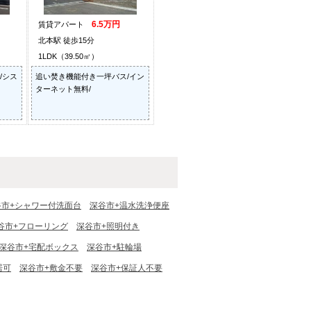
6.5万円
賃貸アパート
北本駅 徒歩15分
1LDK（39.50㎡）
/シス
追い焚き機能付き一坪バス/イン
ターネット無料/
谷市+シャワー付洗面台
深谷市+温水洗浄便座
谷市+フローリング
深谷市+照明付き
深谷市+宅配ボックス
深谷市+駐輪場
居可
深谷市+敷金不要
深谷市+保証人不要