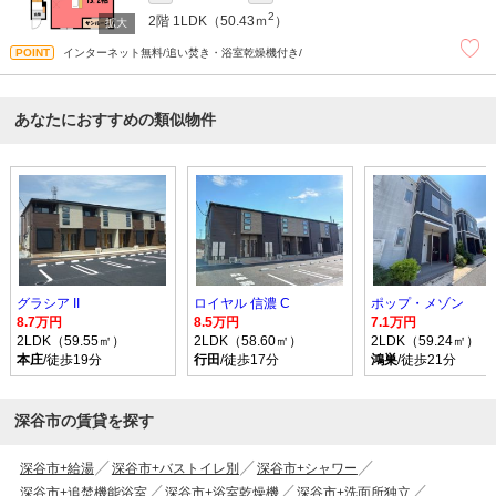
2
2階
1LDK（50.43ｍ
）
インターネット無料/追い焚き・浴室乾燥機付き/
あなたにおすすめの類似物件
グラシア II
ロイヤル 信濃 C
ポップ・メゾン
8.7万円
8.5万円
7.1万円
2LDK（59.55㎡）
2LDK（58.60㎡）
2LDK（59.24㎡）
本庄
/徒歩19分
行田
/徒歩17分
鴻巣
/徒歩21分
深谷市の賃貸を探す
深谷市+給湯
深谷市+バストイレ別
深谷市+シャワー
深谷市+追焚機能浴室
深谷市+浴室乾燥機
深谷市+洗面所独立