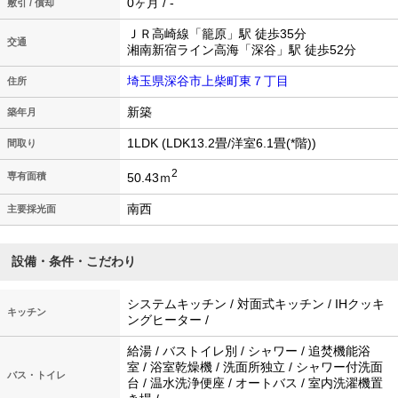
0ヶ月 / -
敷引 / 償却
ＪＲ高崎線「籠原」駅 徒歩35分
交通
湘南新宿ライン高海「深谷」駅 徒歩52分
埼玉県深谷市上柴町東７丁目
住所
新築
築年月
1LDK (LDK13.2畳/洋室6.1畳(*階))
間取り
2
50.43ｍ
専有面積
南西
主要採光面
設備・条件・こだわり
システムキッチン / 対面式キッチン / IHクッキ
キッチン
ングヒーター /
給湯 / バストイレ別 / シャワー / 追焚機能浴
室 / 浴室乾燥機 / 洗面所独立 / シャワー付洗面
バス・トイレ
台 / 温水洗浄便座 / オートバス / 室内洗濯機置