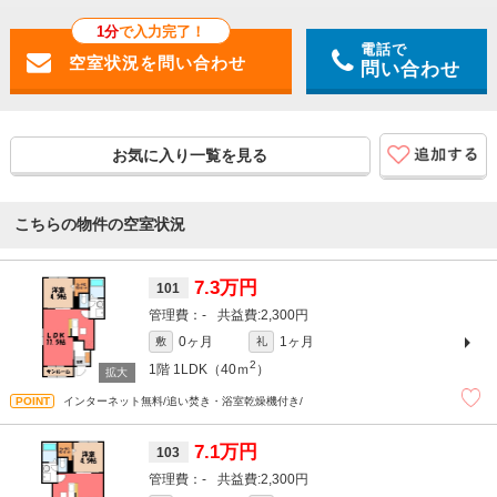
1分
で入力完了！
電話で
問い合わせ
お気に入り一覧を見る
こちらの物件の空室状況
7.3万円
101
-
2,300円
0ヶ月
1ヶ月
敷
礼
2
1階
1LDK（40ｍ
）
インターネット無料/追い焚き・浴室乾燥機付き/
7.1万円
103
-
2,300円