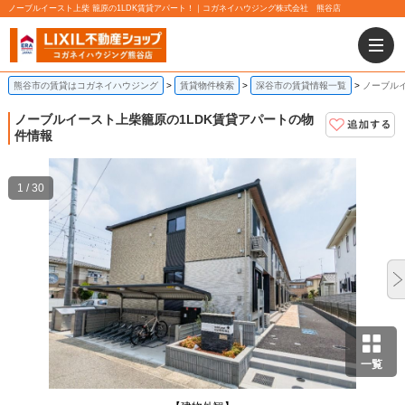
ノーブルイースト上柴 籠原の1LDK賃貸アパート！｜コガネイハウジング株式会社 熊谷店
熊谷市の賃貸はコガネイハウジング
賃貸物件検索
深谷市の賃貸情報一覧
ノーブルイ
ノーブルイースト上柴
籠原の1LDK賃貸アパートの物
件情報
1 / 30
一覧