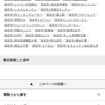
深谷市+シャワー付洗面台
深谷市+温水洗浄便座
深谷市+オートバス
深谷市+システムキッチン
深谷市+対面式キッチン
深谷市+IHクッキングヒーター
深谷市+最上階
深谷市+フローリング
深谷市+照明付き
深谷市+エアコン
深谷市+シューズボックス
深谷市+ウォークインクロゼット
深谷市+TVインターホン
深谷市+宅配ボックス
深谷市+駐輪場
深谷市+駐車2台可
深谷市+CATV
深谷市+防犯カメラ
深谷市+ネット使用料不要
深谷市+室内洗濯機置き場
深谷市+即入居可
深谷市+敷金不要
深谷市+保証人不要
深谷市+２Ｆ以上
深谷市+セキュリティ会社加入済
最近検索した条件
このページの先頭へ
間取りから探す