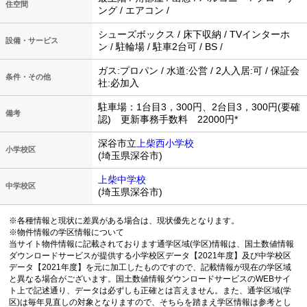
住空間
ング / エアコン /
シューズボックス / 床下収納 / TVインターホ
設備・サービス
ン / 駐輪場 / 駐車2台可 / BS /
ガス:プロパン / 水道:公営 / 2人入居:可 / 保証会
条件・その他
社:必加入
駐車場：1台目3，300円、2台目3，300円(要確
備考
認) 更新事務手数料 22000円*
深谷市立
上柴西小学校
小学校区
(埼玉県深谷市)
上柴中学校
中学校区
(埼玉県深谷市)
※各種情報と現状に差異がある場合は、現状優先となります。
※物件情報の学区情報について
当サイト物件情報に記載されております通学区域(学区)情報は、国土数値情報
ダウンロードサービスが提供する小学校区データ【2021年度】及び中学校区
データ【2021年度】を元に加工したものですので、記載情報が現在の学区域
と異なる場合がございます。国土数値情報ダウンロードサービスのWEBサイ
ト上で記述通り、データは必ずしも正確とは言えません。また、通学区域(学
区)は毎年見直しの対象となりますので、そちらを踏まえ学区情報は参考とし