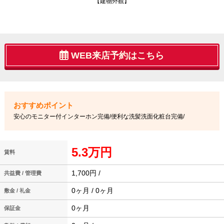
【建物外観】
WEB来店予約はこちら
安心のモニター付インターホン完備/便利な洗髪洗面化粧台完備/
5.3万円
賃料
1,700円 /
共益費 / 管理費
0ヶ月 / 0ヶ月
敷金 / 礼金
0ヶ月
保証金