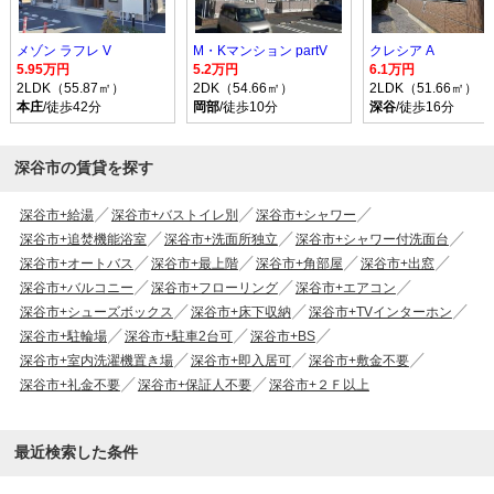
メゾン ラフレ V
M・Kマンション partV
クレシア A
5.95万円
5.2万円
6.1万円
2LDK（55.87㎡）
2DK（54.66㎡）
2LDK（51.66㎡）
本庄
/徒歩42分
岡部
/徒歩10分
深谷
/徒歩16分
深谷市の賃貸を探す
深谷市+給湯
深谷市+バストイレ別
深谷市+シャワー
深谷市+追焚機能浴室
深谷市+洗面所独立
深谷市+シャワー付洗面台
深谷市+オートバス
深谷市+最上階
深谷市+角部屋
深谷市+出窓
深谷市+バルコニー
深谷市+フローリング
深谷市+エアコン
深谷市+シューズボックス
深谷市+床下収納
深谷市+TVインターホン
深谷市+駐輪場
深谷市+駐車2台可
深谷市+BS
深谷市+室内洗濯機置き場
深谷市+即入居可
深谷市+敷金不要
深谷市+礼金不要
深谷市+保証人不要
深谷市+２Ｆ以上
最近検索した条件