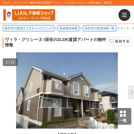
ヴィラ・グリシーヌ I 深谷の2LDK賃貸アパート！｜コガネイハウジング株式会社 熊谷店
熊谷市の賃貸はコガネイハウジング
賃貸物件検索
深谷市の賃貸情報一覧
ヴィラ・グ
ヴィラ・グリシーヌ I
深谷の2LDK賃貸アパートの物件
情報
1 / 12
一覧