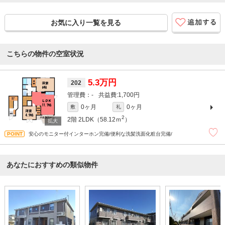
お気に入り一覧を見る
こちらの物件の空室状況
5.3万円
202
-
1,700円
0ヶ月
0ヶ月
敷
礼
2
2階
2LDK（58.12ｍ
）
安心のモニター付インターホン完備/便利な洗髪洗面化粧台完備/
あなたにおすすめの類似物件