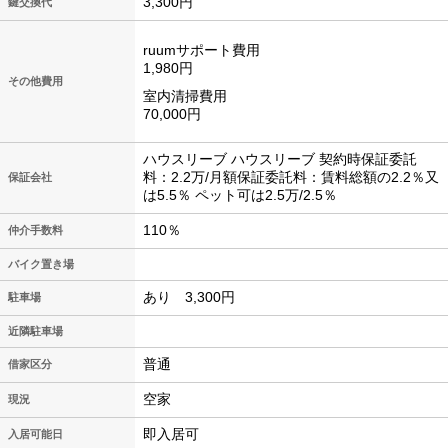
3,300円
鍵交換代
ruumサポート費用
1,980円
その他費用
室内清掃費用
70,000円
ハウスリーブ ハウスリーブ 契約時保証委託
料：2.2万/月額保証委託料：賃料総額の2.2％又
保証会社
は5.5％ ペット可は2.5万/2.5％
110％
仲介手数料
バイク置き場
あり 3,300円
駐車場
近隣駐車場
普通
借家区分
空家
現況
即入居可
入居可能日