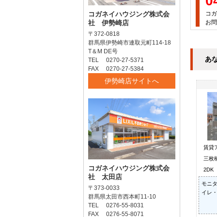
0
コガネイハウジング株式会
コガ
社 伊勢崎店
お問
〒372-0818
群馬県伊勢崎市連取元町114-18
T＆M DE号
あ
TEL 0270-27-5371
FAX 0270-27-5384
伊勢崎店サイトへ
賃貸
三枚
コガネイハウジング株式会
2DK
社 太田店
モニタ
〒373-0033
イレ・
群馬県太田市西本町11-10
TEL 0276-55-8031
FAX 0276-55-8071