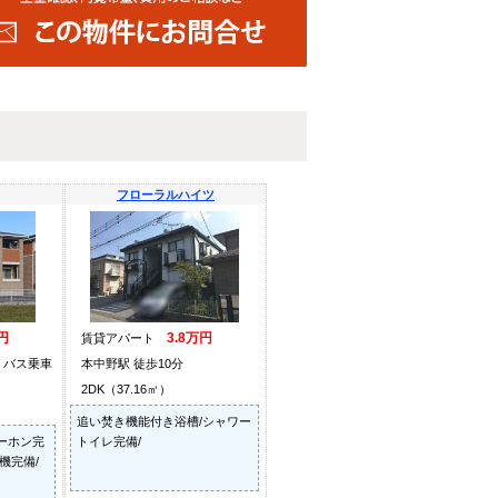
フローラルハイツ
円
3.8万円
賃貸アパート
 バス乗車
本中野駅 徒歩10分
2DK（37.16㎡）
追い焚き機能付き浴槽/シャワー
ーホン完
トイレ完備/
機完備/