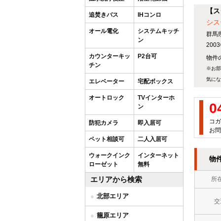
【ス
追焚きバス
IHコンロ
シス
オール電化
システムキッチ
群馬
ン
20
カウンターキッ
P2台可
物件の
チン
※お部
気にな
エレベーター
宅配ボックス
オートロック
TVインターホ
0
ン
コガ
防犯カメラ
即入居可
お問
ペット相談可
二人入居可
ウォークインク
インターネット
物
ローゼット
無料
エリアから検索
所
北部エリア
交
籠原エリア