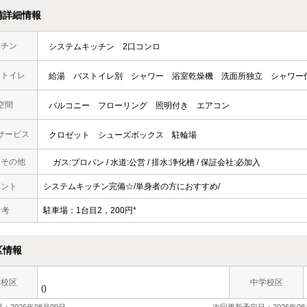
備詳細情報
ッチン
システムキッチン
2口コンロ
・トイレ
給湯
バストイレ別
シャワー
浴室乾燥機
洗面所独立
シャワー
空間
バルコニー
フローリング
照明付き
エアコン
サービス
クロゼット
シューズボックス
駐輪場
・その他
ガス:プロパン / 水道:公営 / 排水:浄化槽 / 保証会社:必加入
メント
システムキッチン完備☆/単身者の方におすすめ/
 考
駐車場：1台目2，200円*
区情報
学校区
中学校区
()