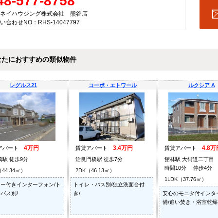
48-577-8758
ネイハウジング株式会社 熊谷店
い合わせNO：RHS-14047797
なたにおすすめの類似物件
レグルス21
コーポ・エトワール
ルクシア A
4万円
3.4万円
4.8万
アパート
賃貸アパート
賃貸アパート
橋駅 徒歩9分
治良門橋駅 徒歩7分
館林駅 大街道二丁目
時間10分 停歩4分
（44.34㎡）
2DK（46.13㎡）
1LDK（37.76㎡）
ー付きインターフォン/ト
トイレ・バス別/独立洗面台付
バス別/
き/
安心のモニタ付インタ
備/追い焚き・浴室乾燥