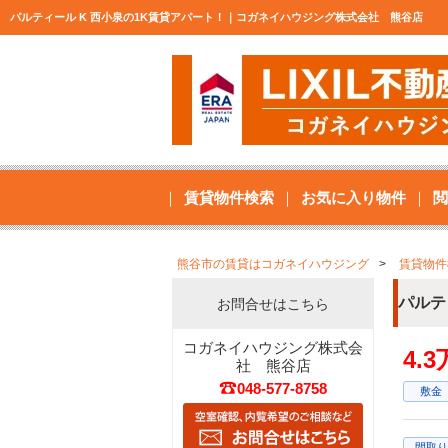
パルティール K 西小泉の1K賃貸アパート！｜コガネイハウジング株式会社 熊谷店
賃貸物件検索
お気に入り物件
閲
熊谷市の賃貸はコガネイハウジング
賃貸物件
パルテ
お問合せはこちら
コガネイハウジング株式会
4.
社 熊谷店
048-577-8758
敷金
間取り