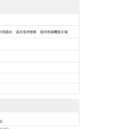
付洗面台
温水洗浄便座
室内洗濯機置き場
()