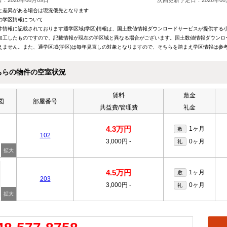
：2026年08月09日
次回更新予定日：2026年08
と差異がある場合は現況優先となります
の学区情報について
件情報に記載されております通学区域(学区)情報は、国土数値情報ダウンロードサービスが提供する小学
加工したものですので、記載情報が現在の学区域と異なる場合がございます。国土数値情報ダウンロ
えません。また、通学区域(学区)は毎年見直しの対象となりますので、そちらを踏まえ学区情報は参
ちらの物件の空室状況
賃料
敷金
図
部屋番号
共益費/管理費
礼金
4.3万円
1ヶ月
敷
102
3,000円
-
0ヶ月
礼
4.5万円
1ヶ月
敷
203
3,000円
-
0ヶ月
礼