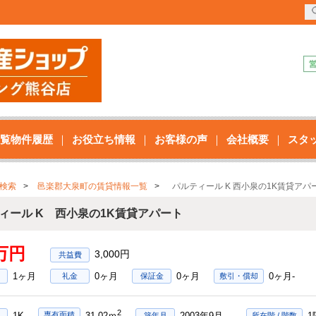
覧物件履歴
お役立ち情報
お客様の声
会社概要
スタ
検索
邑楽郡大泉町の賃貸情報一覧
パルティール K 西小泉の1K賃貸アパ
ィール K 西小泉の1K賃貸アパート
3万円
3,000円
1ヶ月
0ヶ月
0ヶ月
0ヶ月-
礼金
保証金
敷引・償却
2
1K
2003年9月
1
専有面積
31.02ｍ
築年月
所在階 / 階数