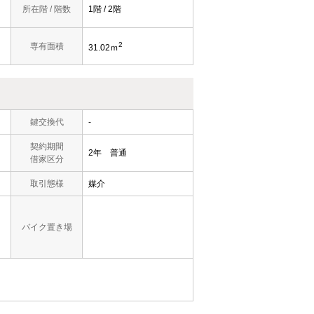
所在階 / 階数
1階 / 2階
2
専有面積
31.02ｍ
鍵交換代
-
契約期間
2年 普通
借家区分
取引態様
媒介
バイク置き場