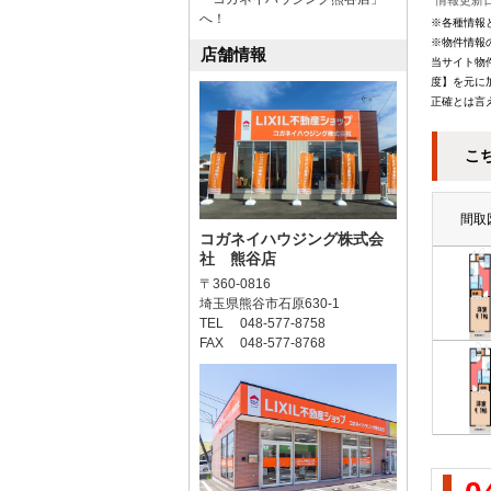
情報更新日
へ！
※各種情報
※物件情報
店舗情報
当サイト物
度】を元に
正確とは言
こ
間取
コガネイハウジング株式会
社 熊谷店
〒360-0816
埼玉県熊谷市石原630-1
TEL 048-577-8758
FAX 048-577-8768