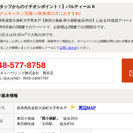
タッフからのイチオシポイント！】パルティール K
テムキッチン完備☆/単身者の方におすすめ/
県邑楽郡大泉町大字寄木戸【東武小泉線 西小泉駅徒歩26分】にある1K賃貸アパート
03年9月築の2階建てのアパートで、お部屋は2階建ての1階部分です。
2
広さは31.02ｍ
で人気の1Kです。
屋のもっと詳しい内容や入居時期、諸条件のご相談など、ホームページには掲載が間に合わず載せ
ることが御座いましたらお気軽にメールにて
お問い合わせ
ください。
48-577-8758
ネイハウジング株式会社 熊谷店
い合わせNO：RHS-14047797
件基本情報
周辺MAP
在地
群馬県邑楽郡大泉町大字寄木戸
東武小泉線
「西小泉駅」
徒歩26分
通
東武桐生線 「太田駅」 徒歩83分