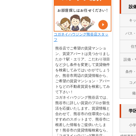
設
キ
バス
コガネイハウジング熊谷店スタッ
フ
住
熊谷店でご希望の賃貸マンショ
ン、賃貸アパートは見つかりまし
たか？駅・エリア、こだわり項目
設備・
など少し条件を変更して賃貸物件
を検索してみてはいかがでしょう
条件
か。熊谷市周辺の賃貸情報から、
ご希望の賃貸マンション・アパー
コ
トなどの不動産賃貸を検索してみ
て下さい！
備
コガネイハウジング熊谷店では、
熊谷市に詳しい賃貸のプロが新生
活を応援いたします。賃貸情報と
学
合わせて、熊谷市の住環境からお
すすめのスポットまで、熊谷市に
根差した情報をご提供いたしま
小
す！熊谷市の賃貸情報検索なら、
「コガネイハウジング熊谷店」