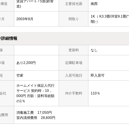
賃貸アパート / S造(鉄骨
/ 構造
主要採光面
南西
造)
1K（ K3.3畳/洋室9.1畳(*
年月
2003年9月
間取り
階) ）
件詳細情報
保
更新料
なし
車場
あり2,200円
近隣駐車場
況
空家
入居可能日
即入居可
ホームメイト保証人代行
サービス 契約時：10，
会社
仲介手数料
110％
000円 月額：賃料等総額
の1％
消毒施工費
17,050円
他費用
室内清掃費用
28,600円