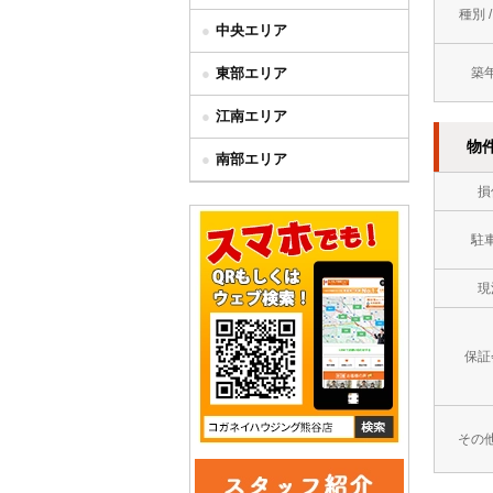
種別 
中央エリア
東部エリア
築
江南エリア
物
南部エリア
損
駐
現
保証
その