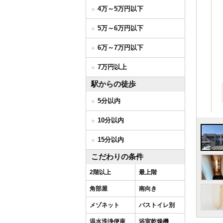
4万～5万円以下
5万～6万円以下
6万～7万円以下
7万円以上
駅からの徒歩
5分以内
10分以内
15分以内
こだわりの条件
2階以上
最上階
角部屋
南向き
メゾネット
バストイレ別
温水洗浄便座
浴室乾燥機