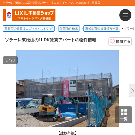
ソラーレ 東松山の1LDK賃貸アパート！｜コガネイハウジング株式会社 熊谷店
熊谷市の賃貸はコガネイハウジング
賃貸物件検索
東松山市の賃貸情報一覧
ソラーレ
ソラーレ
東松山の1LDK賃貸アパートの物件情報
1 / 23
一覧
【建物外観】