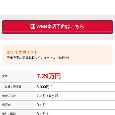
WEB来店予約はこちら
設備充実の新築1LDK/インターネット無料☆/
7.29万円
賃料
5,000円 /
共益費 / 管理費
1ヶ月 / 0ヶ月
敷金 / 礼金
0ヶ月
保証金
0ヶ月 / -
敷引 / 償却