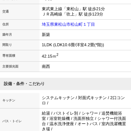
東武東上線「東松山」駅 徒歩21分
交通
ＪＲ高崎線「吹上」駅 徒歩123分
埼玉県東松山市松山町１丁目
住所
新築
築年月
1LDK (LDK10.6畳/洋室4.2畳(*階))
間取り
2
42.15ｍ
専有面積
南西
主要採光面
設備・条件・こだわり
システムキッチン / 対面式キッチン / 2口コン
キッチン
ロ /
給湯 / バストイレ別 / シャワー / 追焚機能浴
室 / 浴室乾燥機 / 洗面所独立 / シャワー付洗面
バス・トイレ
台 / 温水洗浄便座 / オートバス / 室内洗濯機置
き場 /