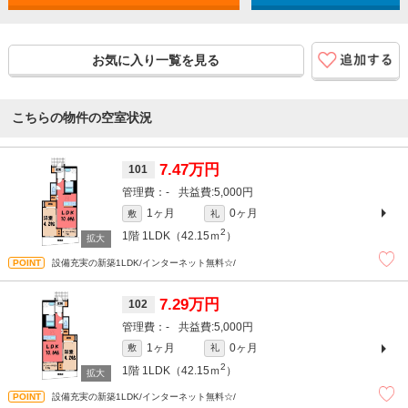
お気に入り一覧を見る
こちらの物件の空室状況
7.47万円
101
-
5,000円
1ヶ月
0ヶ月
敷
礼
2
1階
1LDK（42.15ｍ
）
設備充実の新築1LDK/インターネット無料☆/
7.29万円
102
-
5,000円
1ヶ月
0ヶ月
敷
礼
2
1階
1LDK（42.15ｍ
）
設備充実の新築1LDK/インターネット無料☆/