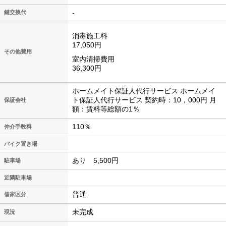
-
鍵交換代
消毒施工料
17,050円
その他費用
室内清掃費用
36,300円
ホームメイト保証人代行サービス ホームメイ
ト保証人代行サービス 契約時：10，000円 月
保証会社
額：賃料等総額の1％
110％
仲介手数料
バイク置き場
あり 5,500円
駐車場
近隣駐車場
普通
借家区分
未完成
現況