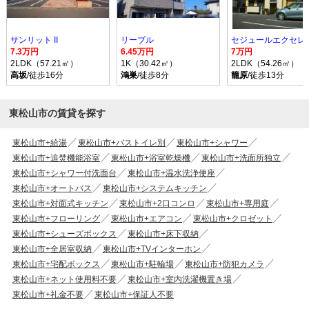
サンリット II
リーブル
セジュールエクセレ
7.3万円
6.45万円
7万円
2LDK（57.21㎡）
1K（30.42㎡）
2LDK（54.26㎡）
高坂
/徒歩16分
鴻巣
/徒歩8分
籠原
/徒歩13分
東松山市の賃貸を探す
東松山市+給湯
東松山市+バストイレ別
東松山市+シャワー
東松山市+追焚機能浴室
東松山市+浴室乾燥機
東松山市+洗面所独立
東松山市+シャワー付洗面台
東松山市+温水洗浄便座
東松山市+オートバス
東松山市+システムキッチン
東松山市+対面式キッチン
東松山市+2口コンロ
東松山市+専用庭
東松山市+フローリング
東松山市+エアコン
東松山市+クロゼット
東松山市+シューズボックス
東松山市+床下収納
東松山市+全居室収納
東松山市+TVインターホン
東松山市+宅配ボックス
東松山市+駐輪場
東松山市+防犯カメラ
東松山市+ネット使用料不要
東松山市+室内洗濯機置き場
東松山市+礼金不要
東松山市+保証人不要