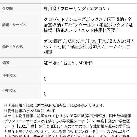
専用庭 / フローリング / エアコン /
住空間
クロゼット / シューズボックス / 床下収納 / 全
居室収納 / TVインターホン / 宅配ボックス / 駐
設備・サービス
輪場 / 防犯カメラ / ネット使用料不要 /
ガス:都市 / 水道:公営 / 排水:下水 / 2人入居:可 /
ペット:可能 / 保証会社:必加入 / ルームシェア:
条件・その他
相談
駐車場：1台目5，500円*
備考
小学校区
()
中学校区
()
※各種情報と現状に差異がある場合は、現状優先となります。
※物件情報の学区情報について
当サイト物件情報に記載されております通学区域(学区)情報は、国土数値情報
ダウンロードサービスが提供する小学校区データ【2021年度】及び中学校区
データ【2021年度】を元に加工したものですので、記載情報が現在の学区域
と異なる場合がございます。国土数値情報ダウンロードサービスのWEBサイ
ト上で記述通り、データは必ずしも正確とは言えません。また、通学区域(学