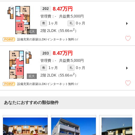
8.47万円
202
-
5,000円
1ヶ月
0ヶ月
敷
礼
2
2階
2LDK（55.66ｍ
）
設備充実の新築1LDK/インターネット無料☆/
8.47万円
203
-
5,000円
1ヶ月
0ヶ月
敷
礼
2
2階
2LDK（55.66ｍ
）
設備充実の新築1LDK/インターネット無料☆/
あなたにおすすめの類似物件