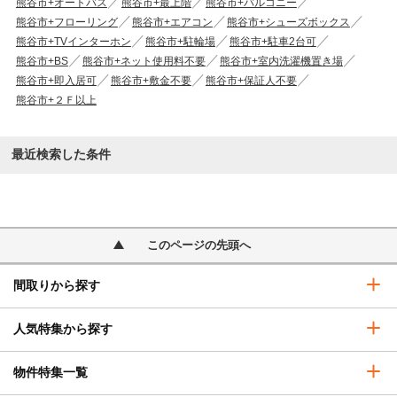
熊谷市+オートバス
熊谷市+最上階
熊谷市+バルコニー
熊谷市+フローリング
熊谷市+エアコン
熊谷市+シューズボックス
熊谷市+TVインターホン
熊谷市+駐輪場
熊谷市+駐車2台可
熊谷市+BS
熊谷市+ネット使用料不要
熊谷市+室内洗濯機置き場
熊谷市+即入居可
熊谷市+敷金不要
熊谷市+保証人不要
熊谷市+２Ｆ以上
最近検索した条件
このページの先頭へ
間取りから探す
人気特集から探す
物件特集一覧