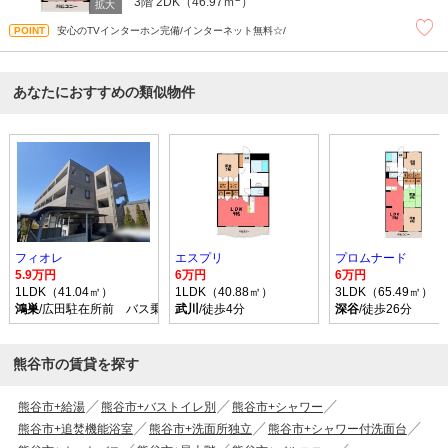
3階
2DK（46.97ｍ
）
安心のTVインターホン完備/インターネット無料☆/
あなたにおすすめの類似物件
フィオレ
エスプリ
プロムナード
5.9万円
6万円
6万円
1LDK（41.04㎡）
1LDK（40.88㎡）
3LDK（65.49㎡）
鴻巣
/広田駐在所前 バス乗車時間23分 停歩7分
武川
/徒歩4分
深谷
/徒歩26分
熊谷市の賃貸を探す
熊谷市+給湯
熊谷市+バストイレ別
熊谷市+シャワー
熊谷市+追焚機能浴室
熊谷市+洗面所独立
熊谷市+シャワー付洗面台