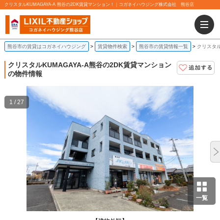
クリスタルKUMAGAYA-A 熊谷の2DK賃貸マンション！｜コガネイハウジング株式会社 熊谷店
熊谷市の賃貸はコガネイハウジング
賃貸物件検索
熊谷市の賃貸情報一覧
クリスタル
クリスタルKUMAGAYA-A
熊谷の2DK賃貸マンション
の物件情報
1 / 27
一覧