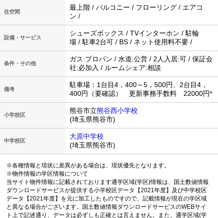
最上階 / バルコニー / フローリング / エアコ
住空間
ン /
シューズボックス / TVインターホン / 駐輪
設備・サービス
場 / 駐車2台可 / BS / ネット使用料不要 /
ガス:プロパン / 水道:公営 / 2人入居:可 / 保証会
条件・その他
社:必加入 / ルームシェア:相談
駐車場：1台目4，400～5，500円、2台目4，
備考
400円（要確認） 更新事務手数料 22000円*
熊谷市立
熊谷西小学校
小学校区
(埼玉県熊谷市)
大原中学校
中学校区
(埼玉県熊谷市)
※各種情報と現状に差異がある場合は、現状優先となります。
※物件情報の学区情報について
当サイト物件情報に記載されております通学区域(学区)情報は、国土数値情報
ダウンロードサービスが提供する小学校区データ【2021年度】及び中学校区
データ【2021年度】を元に加工したものですので、記載情報が現在の学区域
と異なる場合がございます。国土数値情報ダウンロードサービスのWEBサイ
ト上で記述通り、データは必ずしも正確とは言えません。また、通学区域(学