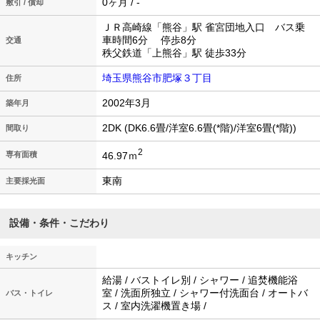
0ヶ月 / -
敷引 / 償却
ＪＲ高崎線「熊谷」駅 雀宮団地入口 バス乗
車時間6分 停歩8分
交通
秩父鉄道「上熊谷」駅 徒歩33分
埼玉県熊谷市肥塚３丁目
住所
2002年3月
築年月
2DK (DK6.6畳/洋室6.6畳(*階)/洋室6畳(*階))
間取り
2
46.97ｍ
専有面積
東南
主要採光面
設備・条件・こだわり
キッチン
給湯 / バストイレ別 / シャワー / 追焚機能浴
室 / 洗面所独立 / シャワー付洗面台 / オートバ
バス・トイレ
ス / 室内洗濯機置き場 /