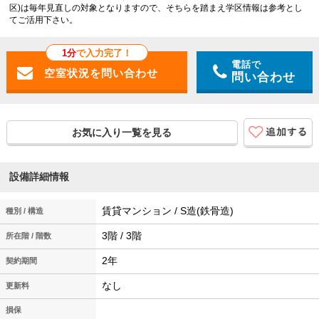
区)は毎年見直しの対象となりますので、そちらを踏まえ学区情報は参考とし
てご活用下さい。
1分
で入力完了！
電話で
問い合わせ
お気に入り一覧を見る
設備詳細情報
賃貸マンション / S造(鉄骨造)
種別 / 構造
3階 / 3階
所在階 / 階数
2年
契約期間
なし
更新料
損保