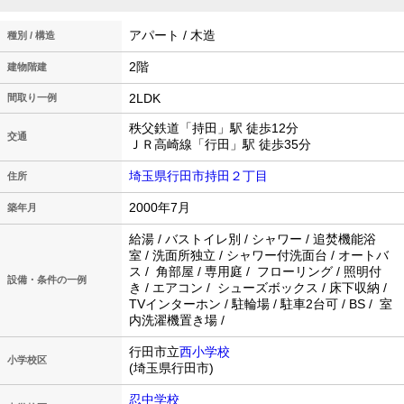
アパート / 木造
種別 / 構造
2階
建物階建
2LDK
間取り一例
秩父鉄道「持田」駅 徒歩12分
交通
ＪＲ高崎線「行田」駅 徒歩35分
埼玉県行田市持田２丁目
住所
2000年7月
築年月
給湯 / バストイレ別 / シャワー / 追焚機能浴
室 / 洗面所独立 / シャワー付洗面台 / オートバ
ス / 角部屋 / 専用庭 / フローリング / 照明付
設備・条件の一例
き / エアコン / シューズボックス / 床下収納 /
TVインターホン / 駐輪場 / 駐車2台可 / BS / 室
内洗濯機置き場 /
行田市立
西小学校
小学校区
(埼玉県行田市)
忍中学校