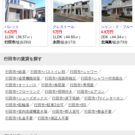
パレット
クレストール
シャン・ド・フルール
5.4万円
5万円
4.9万円
1LDK（36.57㎡）
1LDK（44.60㎡）
2DK（44.34㎡）
行田市
/徒歩29分
永田
/徒歩17分
北鴻巣
/徒歩73分
行田市の賃貸を探す
行田市+給湯
行田市+バストイレ別
行田市+シャワー
行田市+追焚機能浴室
行田市+洗面所独立
行田市+シャワー付洗面台
行田市+オートバス
行田市+角部屋
行田市+専用庭
行田市+フローリング
行田市+照明付き
行田市+エアコン
行田市+シューズボックス
行田市+床下収納
行田市+TVインターホン
行田市+駐輪場
行田市+駐車2台可
行田市+BS
行田市+室内洗濯機置き場
行田市+即入居可
行田市+敷金不要
行田市+礼金不要
行田市+保証人不要